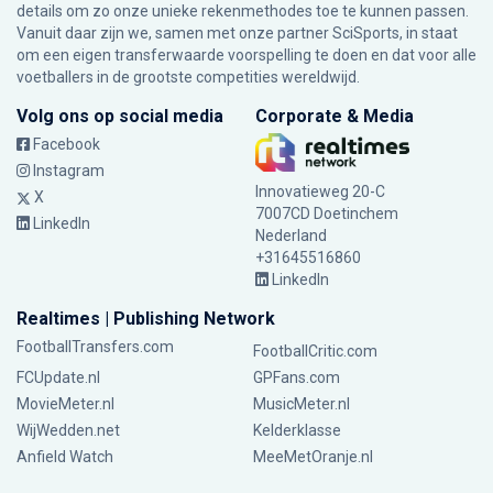
details om zo onze unieke rekenmethodes toe te kunnen passen.
Vanuit daar zijn we, samen met onze partner SciSports, in staat
om een eigen transferwaarde voorspelling te doen en dat voor alle
voetballers in de grootste competities wereldwijd.
Volg ons op social media
Corporate & Media
Facebook
Instagram
Innovatieweg 20-C
X
7007CD Doetinchem
LinkedIn
Nederland
+31645516860
LinkedIn
Realtimes | Publishing Network
FootballTransfers.com
FootballCritic.com
FCUpdate.nl
GPFans.com
MovieMeter.nl
MusicMeter.nl
WijWedden.net
Kelderklasse
Anfield Watch
MeeMetOranje.nl