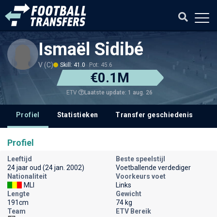
Ismaël Sidibé
V (C)
Skill: 41.0
Pot: 45.6
€0.1M
Laatste update: 1 aug. 26
ETV
Profiel
Statistieken
Transfer geschiedenis
V
Profiel
Leeftijd
Beste speelstijl
24 jaar oud (24 jan. 2002)
Voetballende verdediger
Nationaliteit
Voorkeurs voet
MLI
Links
Lengte
Gewicht
191cm
74 kg
Team
ETV Bereik