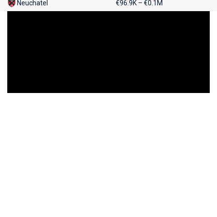
Neuchatel
€96.9K – €0.1M