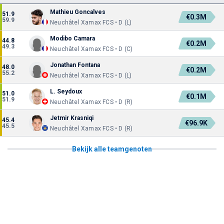
Mathieu Goncalves
51.9
€0.3M
59.9
Neuchâtel Xamax FCS • D (L)
Modibo Camara
44.8
€0.2M
49.3
Neuchâtel Xamax FCS • D (C)
Jonathan Fontana
48.0
€0.2M
55.2
Neuchâtel Xamax FCS • D (L)
L. Seydoux
51.0
€0.1M
51.9
Neuchâtel Xamax FCS • D (R)
Jetmir Krasniqi
45.4
€96.9K
45.5
Neuchâtel Xamax FCS • D (R)
Bekijk alle teamgenoten