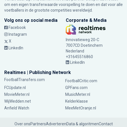
om een eigen transferwaarde voorspelling te doen en dat voor alle
voetballers in de grootste competities wereldwijd.
Volg ons op social media
Corporate & Media
Facebook
Instagram
Innovatieweg 20-C
X
7007CD Doetinchem
LinkedIn
Nederland
+31645516860
LinkedIn
Realtimes | Publishing Network
FootballTransfers.com
FootballCritic.com
FCUpdate.nl
GPFans.com
MovieMeter.nl
MusicMeter.nl
WijWedden.net
Kelderklasse
Anfield Watch
MeeMetOranje.nl
Over ons
Partners
Adverteren
Data & algoritmen
Contact