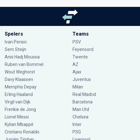
Spelers
Teams
Ivan Perisic
PSV
Sem Steijn
Feyenoord
Anis Hadj Moussa
Twente
Ruben van Bommel
AZ
Wout Weghorst
Ajax
Davy Klaassen
Juventus
Memphis Depay
Milan
Erling Haaland
Real Madrid
Virgil van Dijk
Barcelona
Frenkie de Jong
Man Utd
Lionel Messi
Chelsea
Kylian Mbappé
Inter
Cristiano Ronaldo
PSG
Jurriën Timber
Liverpool