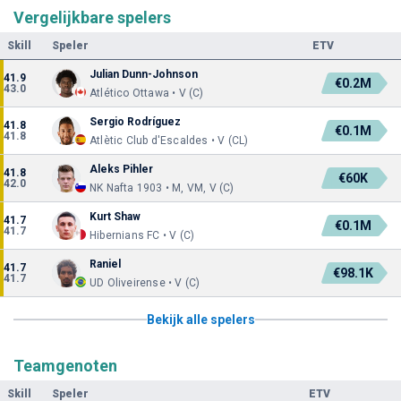
Vergelijkbare spelers
Skill
Speler
ETV
Julian Dunn-Johnson
41.9
€0.2M
43.0
Atlético Ottawa • V (C)
Sergio Rodríguez
41.8
€0.1M
41.8
Atlètic Club d'Escaldes • V (CL)
Aleks Pihler
41.8
€60K
42.0
NK Nafta 1903 • M, VM, V (C)
Kurt Shaw
41.7
€0.1M
41.7
Hibernians FC • V (C)
Raniel
41.7
€98.1K
41.7
UD Oliveirense • V (C)
Bekijk alle spelers
Teamgenoten
Skill
Speler
ETV