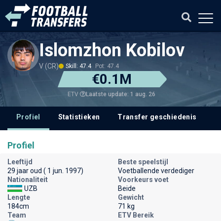
Islomzhon Kobilov
V (CR)
Skill: 47.4
Pot: 47.4
€0.1M
Laatste update: 1 aug. 26
ETV
Profiel
Statistieken
Transfer geschiedenis
V
Profiel
Leeftijd
Beste speelstijl
29 jaar oud ( 1 jun. 1997)
Voetballende verdediger
Nationaliteit
Voorkeurs voet
UZB
Beide
Lengte
Gewicht
184cm
71 kg
Team
ETV Bereik