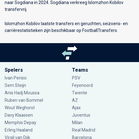
naar Sogdiana in 2024. Sogdiana verkreeg Islomzhon Kobilov
transfervrij.
Islomzhon Kobilov laatste transfers en geruchten, seizoens- en
carrièrestatistieken zijn beschikbaar op FootballTransfers.
Spelers
Teams
Ivan Perisic
PSV
Sem Steijn
Feyenoord
Anis Hadj Moussa
Twente
Ruben van Bommel
AZ
Wout Weghorst
Ajax
Davy Klaassen
Juventus
Memphis Depay
Milan
Erling Haaland
Real Madrid
Virgil van Dijk
Barcelona