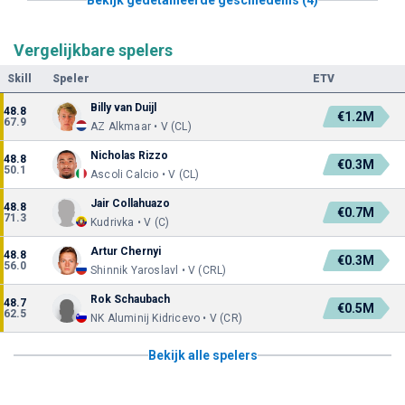
Vergelijkbare spelers
Skill
Speler
ETV
Billy van Duijl
48.8
€1.2M
67.9
AZ Alkmaar • V (CL)
Nicholas Rizzo
48.8
€0.3M
50.1
Ascoli Calcio • V (CL)
Jair Collahuazo
48.8
€0.7M
71.3
Kudrivka • V (C)
Artur Chernyi
48.8
€0.3M
56.0
Shinnik Yaroslavl • V (CRL)
Rok Schaubach
48.7
€0.5M
62.5
NK Aluminij Kidricevo • V (CR)
Bekijk alle spelers