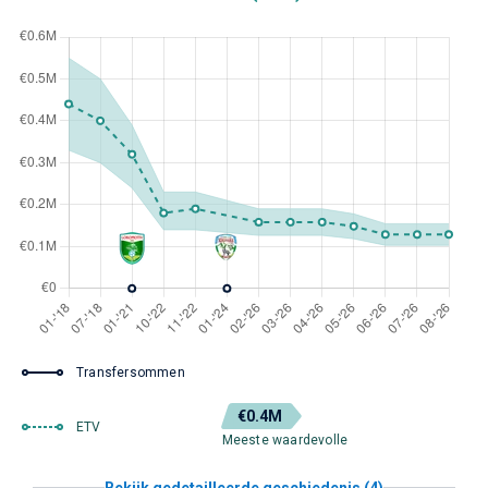
Transfersommen
€0.4M
ETV
Meeste waardevolle
Bekijk gedetailleerde geschiedenis (4)