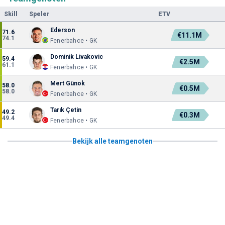
Skill
Speler
ETV
Ederson
71.6
€11.1M
74.1
Fenerbahce • GK
Dominik Livakovic
59.4
€2.5M
61.1
Fenerbahce • GK
Mert Günok
58.0
€0.5M
58.0
Fenerbahce • GK
Tarık Çetin
49.2
€0.3M
49.4
Fenerbahce • GK
Bekijk alle teamgenoten