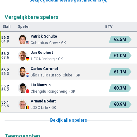
Vergelijkbare spelers
Skill
Speler
ETV
Patrick Schulte
56.3
€2.5M
64.9
Columbus Crew • GK
Jan Reichert
56.2
€1.0M
63.6
1.FC Nürnberg • GK
Carlos Coronel
56.2
€1.1M
56.3
São Paulo Futebol Clube • GK
Liu Dianzuo
56.2
€0.3M
56.2
Chengdu Rongcheng • GK
Arnaud Bodart
56.1
€0.9M
56.5
LOSC Lille • GK
Bekijk alle spelers
Teamgenoten