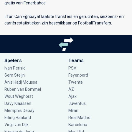
gratis van Fenerbahce.
İrfan Can Eğribayat laatste transfers en geruchten, seizoens- en
carrièrestatistieken zijn beschikbaar op FootballTransfers.
Spelers
Teams
Ivan Perisic
PSV
Sem Steijn
Feyenoord
Anis Hadj Moussa
Twente
Ruben van Bommel
AZ
Wout Weghorst
Ajax
Davy Klaassen
Juventus
Memphis Depay
Milan
Erling Haaland
Real Madrid
Virgil van Dijk
Barcelona
Frenkie de Jong
Man Utd