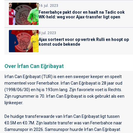
16 jul. 2023
Fenerbahçe pakt door en haalt na Tadic ook
WK-held: weg voor Ajax-transfer ligt open
8 jul. 2023
Ajax sorteert voor op vertrek Rulli en hoopt op
komst oude bekende
Over İrfan Can Eğribayat
İrfan Can Eğribayat (TUR) is een een sweeper keeper en speelt
momenteel voor
Fenerbahce
. İrfan Can Eğribayat is 28 jaar oud
(1998/06/30) en hij is 193cm lang. Zijn favoriete voet is Rechts.
Zijn rugnummer is 70. İrfan Can Eğribayat is ook gebruikt als een
lijnkeeper.
De huidige transferwaarde van İrfan Can Eğribayat ligt tussen
€0.5M en €0.7M. Zijn laatste transfer was van Fenerbahce naar
Samsunspor in 2026. Samsunspor huurde İrfan Can Eğribayat