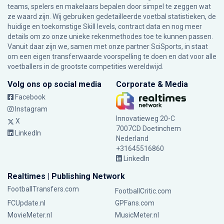
teams, spelers en makelaars bepalen door simpel te zeggen wat
ze waard zijn. Wij gebruiken gedetailleerde voetbal statistieken, de
huidige en toekomstige Skill levels, contract data en nog meer
details om zo onze unieke rekenmethodes toe te kunnen passen.
Vanuit daar zijn we, samen met onze partner SciSports, in staat
om een eigen transferwaarde voorspelling te doen en dat voor alle
voetballers in de grootste competities wereldwijd.
Volg ons op social media
Corporate & Media
Facebook
Instagram
Innovatieweg 20-C
X
7007CD Doetinchem
LinkedIn
Nederland
+31645516860
LinkedIn
Realtimes | Publishing Network
FootballTransfers.com
FootballCritic.com
FCUpdate.nl
GPFans.com
MovieMeter.nl
MusicMeter.nl