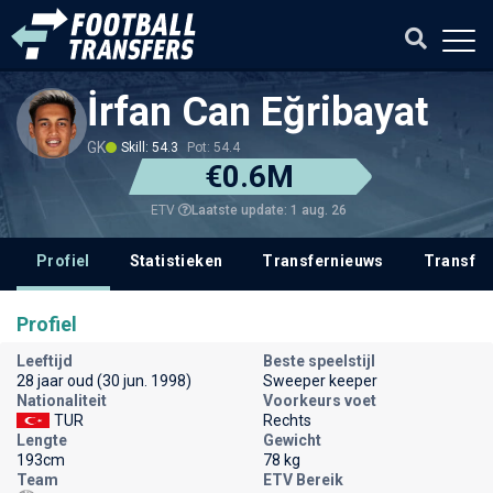
İrfan Can Eğribayat
GK
Skill: 54.3
Pot: 54.4
€0.6M
Laatste update: 1 aug. 26
ETV
Profiel
Statistieken
Transfernieuws
Transfer
Profiel
Leeftijd
Beste speelstijl
28 jaar oud (30 jun. 1998)
Sweeper keeper
Nationaliteit
Voorkeurs voet
TUR
Rechts
Lengte
Gewicht
193cm
78 kg
Team
ETV Bereik