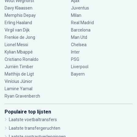
Wout Weghorst
Ajax
Davy Klaassen
Juventus
Memphis Depay
Milan
Erling Haaland
Real Madrid
Virgil van Dijk
Barcelona
Frenkie de Jong
Man Utd
Lionel Messi
Chelsea
Kylian Mbappé
Inter
Cristiano Ronaldo
PSG
Jurriën Timber
Liverpool
Matthijs de Ligt
Bayern
Vinícius Júnior
Lamine Yamal
Ryan Gravenberch
Populaire top lijsten
Laatste voetbaltransfers
Laatste transfergeruchten
Laatste contractverlengingen