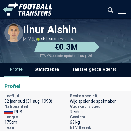
Ilnur Alshin
M, V (L)
Skill: 58.3
Pot: 58.4
€0.3M
Laatste update: 1 aug. 26
ETV
Profiel
Statistieken
Transfer geschiedenis
V
Profiel
Leeftijd
Beste speelstijl
32 jaar oud (31 aug. 1993)
Wijd spelende spelmaker
Nationaliteit
Voorkeurs voet
RUS
Rechts
Lengte
Gewicht
175cm
63 kg
Team
ETV Bereik