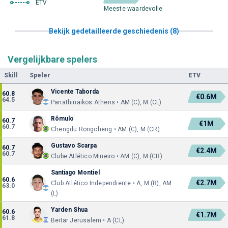
ETV
Meeste waardevolle
Bekijk gedetailleerde geschiedenis (8)
Vergelijkbare spelers
Skill
Speler
ETV
Vicente Taborda
60.8
€0.6M
64.5
Panathinaikos Athens • AM (C), M (CL)
Rômulo
60.7
€1M
60.7
Chengdu Rongcheng • AM (C), M (CR)
Gustavo Scarpa
60.7
€2.4M
60.7
Clube Atlético Mineiro • AM (C), M (CR)
Santiago Montiel
60.6
€2.7M
Club Atlético Independiente • A, M (R), AM
63.0
(L)
Yarden Shua
60.6
€1.7M
61.8
Beitar Jerusalem • A (CL)