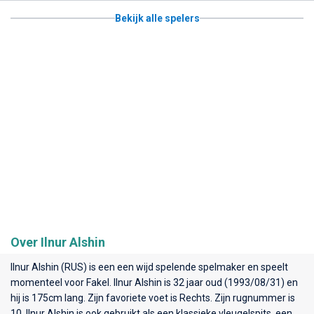
Bekijk alle spelers
Over Ilnur Alshin
Ilnur Alshin (RUS) is een een wijd spelende spelmaker en speelt
momenteel voor
Fakel
. Ilnur Alshin is 32 jaar oud (1993/08/31) en
hij is 175cm lang. Zijn favoriete voet is Rechts. Zijn rugnummer is
10. Ilnur Alshin is ook gebruikt als een klassieke vleugelspits, een