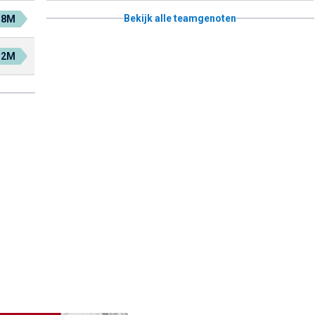
Bekijk alle teamgenoten
.8M
.2M