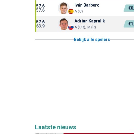
Iván Barbero
57.6
€0
57.6
A (C)
Adrian Kapralik
57.6
€1
63.9
A (CR), M (R)
Bekijk alle spelers
Laatste nieuws