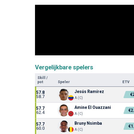
Vergelijkbare spelers
Skill
/
pot
Speler
ETV
Jesús Ramírez
57.8
€
58.7
A (C)
Amine El Ouazzani
57.7
€2
62.4
A (C)
Bruny Nsimba
57.7
€1
60.0
A (C)