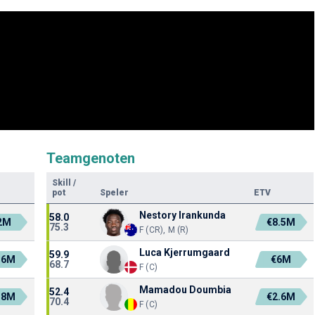
Teamgenoten
Skill
/
pot
Speler
ETV
Nestory Irankunda
58.0
2M
€8.5M
75.3
F (CR), M (R)
Luca Kjerrumgaard
59.9
.6M
€6M
68.7
F (C)
Mamadou Doumbia
52.4
.8M
€2.6M
70.4
F (C)