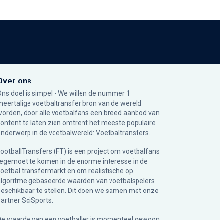
Over ons
Ons doel is simpel - We willen de nummer 1
meertalige voetbaltransfer bron van de wereld
worden, door alle voetbalfans een breed aanbod van
content te laten zien omtrent het meeste populaire
onderwerp in de voetbalwereld: Voetbaltransfers.
FootballTransfers (FT) is een project om voetbalfans
tegemoet te komen in de enorme interesse in de
voetbal transfermarkt en om realistische op
algoritme gebaseerde waarden van voetbalspelers
beschikbaar te stellen. Dit doen we samen met onze
partner
SciSports
.
De waarde van een voetballer is momenteel gewoon