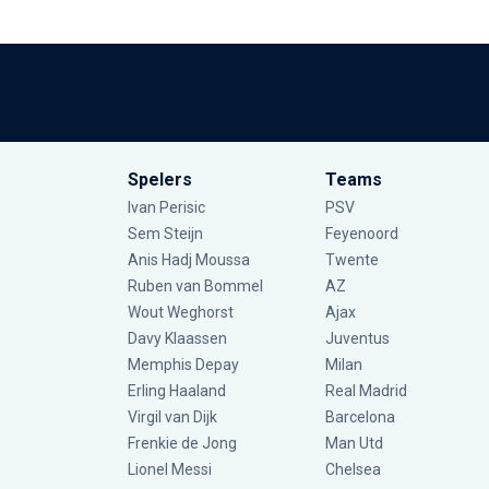
Spelers
Teams
Ivan Perisic
PSV
Sem Steijn
Feyenoord
Anis Hadj Moussa
Twente
Ruben van Bommel
AZ
Wout Weghorst
Ajax
Davy Klaassen
Juventus
Memphis Depay
Milan
Erling Haaland
Real Madrid
Virgil van Dijk
Barcelona
Frenkie de Jong
Man Utd
Lionel Messi
Chelsea