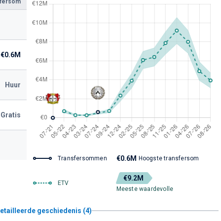
sfersom
€0.6M
Huur
Gratis
€0.6M
Transfersommen
Hoogste transfersom
€9.2M
ETV
Meeste waardevolle
etailleerde geschiedenis (4)