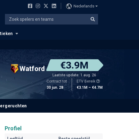
Nederlands
stieken
€3.9M
Watford
Laatste update: 1 aug. 26
Contract tot
ETV Bereik
30 jun. 28
€3.1M – €4.7M
fergeruchten
Profiel
Leeftijd
Beste speelstijl