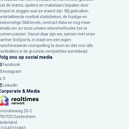
wat de teams, spelers en makelaars bepalen door
simpel te zeggen wat ze waard zijn. Wij gebruiken
gedetailleerde voetbal statistieken, de huidige en
toekomstige Skill levels, contract data en nog meer
details om zo onze unieke rekenmethodes toe te
kunnen passen. Vanuit daar zijn we, samen met onze
partner SciSports, in staat om een eigen
transferwaarde voorspelling te doen en dat voor alle
voetballers in de grootste competities wereldwijd.
Volg ons op social media
Facebook
Instagram
X
LinkedIn
Corporate & Media
Innovatieweg 20-C
7007CD Doetinchem
Nederland
+31645516860