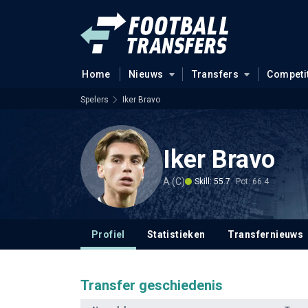
Home
Nieuws
Transfers
Competi
Spelers
Iker Bravo
Iker Bravo
A (C)
Skill: 55.7
Pot: 66.4
Profiel
Statistieken
Transfernieuws
Transfer geschiedenis