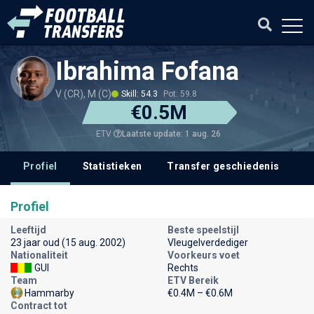
Ibrahima Fofana
V (CR), M (C)
Skill: 54.3
Pot: 59.8
€0.5M
Laatste update: 1 aug. 26
ETV
Profiel
Statistieken
Transfer geschiedenis
V
Profiel
Leeftijd
Beste speelstijl
23 jaar oud (15 aug. 2002)
Vleugelverdediger
Nationaliteit
Voorkeurs voet
GUI
Rechts
Team
ETV Bereik
Hammarby
€0.4M – €0.6M
Contract tot