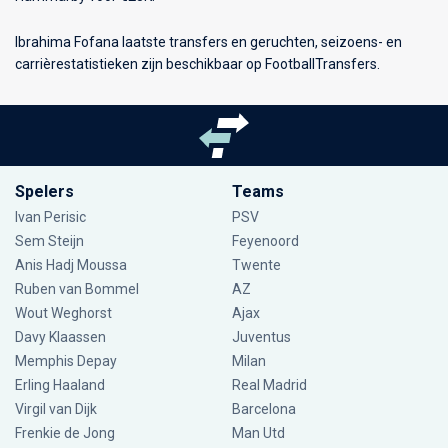
Ibrahima Fofana laatste transfers en geruchten, seizoens- en
carrièrestatistieken zijn beschikbaar op FootballTransfers.
Spelers
Teams
Ivan Perisic
PSV
Sem Steijn
Feyenoord
Anis Hadj Moussa
Twente
Ruben van Bommel
AZ
Wout Weghorst
Ajax
Davy Klaassen
Juventus
Memphis Depay
Milan
Erling Haaland
Real Madrid
Virgil van Dijk
Barcelona
Frenkie de Jong
Man Utd