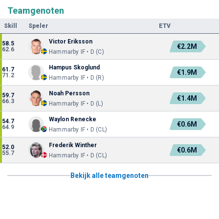
Teamgenoten
Skill
Speler
ETV
Victor Eriksson
58.5
€2.2M
62.6
Hammarby IF • D (C)
Hampus Skoglund
61.7
€1.9M
71.2
Hammarby IF • D (R)
Noah Persson
59.7
€1.4M
66.3
Hammarby IF • D (L)
Waylon Renecke
54.7
€0.6M
64.9
Hammarby IF • D (CL)
Frederik Winther
52.0
€0.6M
55.7
Hammarby IF • D (CL)
Bekijk alle teamgenoten