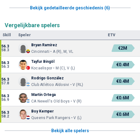
Bekijk gedetailleerde geschiedenis (6)
Vergelijkbare spelers
Skill
Speler
ETV
Bryan Ramírez
56.3
€2M
58.3
Cincinnati • A (R), M, VL
Tayfur Bingöl
56.3
€0.4M
56.3
Kocaelispor • M (C), V (L)
Rodrigo González
56.3
€0.4M
57.8
Club Atlético Aldosivi • V (RL)
Martín Ortega
56.3
€0.6M
56.9
CA Newell's Old Boys • V (R)
Boy Kemper
56.3
€0.6M
58.2
Queens Park Rangers • V (L)
Bekijk alle spelers