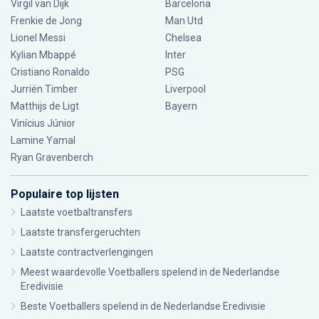
Virgil van Dijk
Barcelona
Frenkie de Jong
Man Utd
Lionel Messi
Chelsea
Kylian Mbappé
Inter
Cristiano Ronaldo
PSG
Jurriën Timber
Liverpool
Matthijs de Ligt
Bayern
Vinícius Júnior
Lamine Yamal
Ryan Gravenberch
Populaire top lijsten
Laatste voetbaltransfers
Laatste transfergeruchten
Laatste contractverlengingen
Meest waardevolle Voetballers spelend in de Nederlandse
Eredivisie
Beste Voetballers spelend in de Nederlandse Eredivisie