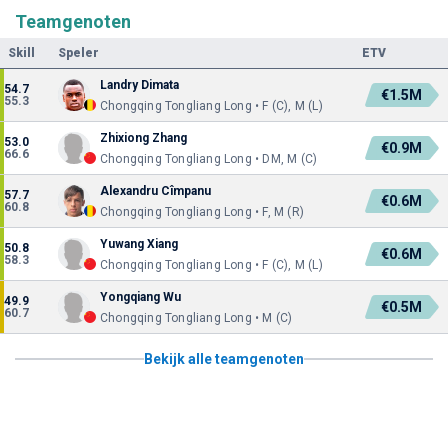
Teamgenoten
Skill
Speler
ETV
Landry Dimata
54.7
€1.5M
55.3
Chongqing Tongliang Long • F (C), M (L)
Zhixiong Zhang
53.0
€0.9M
66.6
Chongqing Tongliang Long • DM, M (C)
Alexandru Cîmpanu
57.7
€0.6M
60.8
Chongqing Tongliang Long • F, M (R)
Yuwang Xiang
50.8
€0.6M
58.3
Chongqing Tongliang Long • F (C), M (L)
Yongqiang Wu
49.9
€0.5M
60.7
Chongqing Tongliang Long • M (C)
Bekijk alle teamgenoten