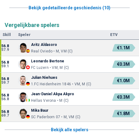
Bekijk gedetailleerde geschiedenis (10)
Vergelijkbare spelers
Skill
Speler
ETV
Aritz Aldasoro
56.8
€1.1M
57.9
Real Oviedo • M, VM (C)
Leonardo Bertone
56.8
€0.3M
59.1
FC Luzern • VM, M (C)
Julian Niehues
56.8
€1.0M
59.7
1.FC Heidenheim 1846 • VM, M (C)
Jean-Daniel Akpa Akpro
56.8
€0.3M
56.8
Hellas Verona • M (C)
Mika Baur
56.8
€1.8M
69.7
SC Paderborn 07 • M, VM (C)
Bekijk alle spelers