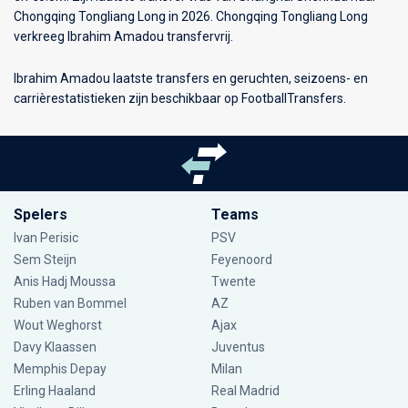
Chongqing Tongliang Long in 2026. Chongqing Tongliang Long
verkreeg Ibrahim Amadou transfervrij.
Ibrahim Amadou laatste transfers en geruchten, seizoens- en
carrièrestatistieken zijn beschikbaar op FootballTransfers.
Spelers
Teams
Ivan Perisic
PSV
Sem Steijn
Feyenoord
Anis Hadj Moussa
Twente
Ruben van Bommel
AZ
Wout Weghorst
Ajax
Davy Klaassen
Juventus
Memphis Depay
Milan
Erling Haaland
Real Madrid