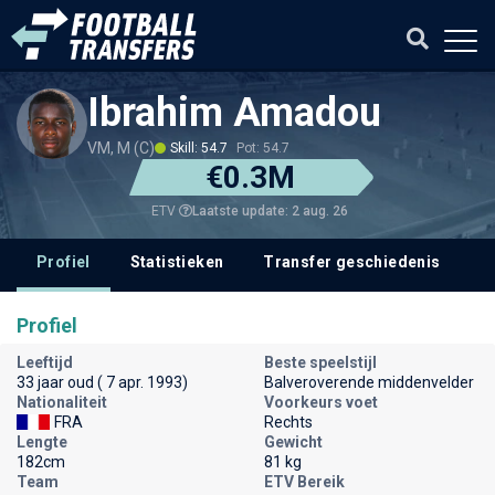
Ibrahim Amadou
VM, M (C)
Skill: 54.7
Pot: 54.7
€0.3M
Laatste update: 2 aug. 26
ETV
Profiel
Statistieken
Transfer geschiedenis
V
Profiel
Leeftijd
Beste speelstijl
33 jaar oud ( 7 apr. 1993)
Balveroverende middenvelder
Nationaliteit
Voorkeurs voet
FRA
Rechts
Lengte
Gewicht
182cm
81 kg
Team
ETV Bereik