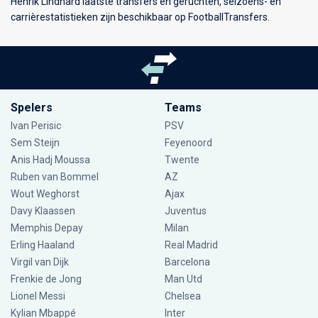
Henrik Lindhard laatste transfers en geruchten, seizoens- en
carrièrestatistieken zijn beschikbaar op FootballTransfers.
Spelers
Teams
Ivan Perisic
PSV
Sem Steijn
Feyenoord
Anis Hadj Moussa
Twente
Ruben van Bommel
AZ
Wout Weghorst
Ajax
Davy Klaassen
Juventus
Memphis Depay
Milan
Erling Haaland
Real Madrid
Virgil van Dijk
Barcelona
Frenkie de Jong
Man Utd
Lionel Messi
Chelsea
Kylian Mbappé
Inter