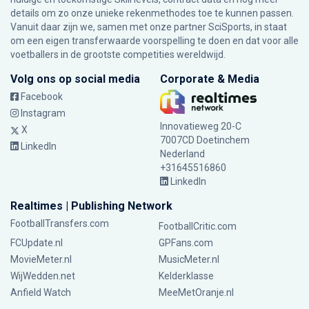
details om zo onze unieke rekenmethodes toe te kunnen passen.
Vanuit daar zijn we, samen met onze partner SciSports, in staat
om een eigen transferwaarde voorspelling te doen en dat voor alle
voetballers in de grootste competities wereldwijd.
Volg ons op social media
Corporate & Media
Facebook
Instagram
Innovatieweg 20-C
X
7007CD Doetinchem
LinkedIn
Nederland
+31645516860
LinkedIn
Realtimes | Publishing Network
FootballTransfers.com
FootballCritic.com
FCUpdate.nl
GPFans.com
MovieMeter.nl
MusicMeter.nl
WijWedden.net
Kelderklasse
Anfield Watch
MeeMetOranje.nl