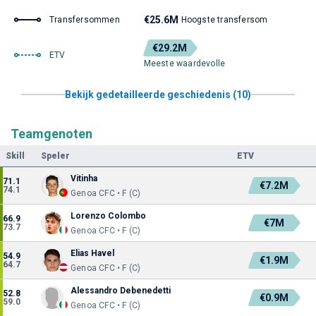
€25.6M
Transfersommen
Hoogste transfersom
€29.2M
ETV
Meeste waardevolle
Bekijk gedetailleerde geschiedenis (10)
Teamgenoten
Skill
Speler
ETV
Vitinha
71.1
€7.2M
74.1
Genoa CFC • F (C)
Lorenzo Colombo
66.9
€7M
73.7
Genoa CFC • F (C)
Elias Havel
54.9
€1.9M
64.7
Genoa CFC • F (C)
Alessandro Debenedetti
52.8
€0.9M
59.0
Genoa CFC • F (C)