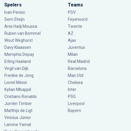
Spelers
Teams
Ivan Perisic
PSV
Sem Steijn
Feyenoord
Anis Hadj Moussa
Twente
Ruben van Bommel
AZ
Wout Weghorst
Ajax
Davy Klaassen
Juventus
Memphis Depay
Milan
Erling Haaland
Real Madrid
Virgil van Dijk
Barcelona
Frenkie de Jong
Man Utd
Lionel Messi
Chelsea
Kylian Mbappé
Inter
Cristiano Ronaldo
PSG
Jurriën Timber
Liverpool
Matthijs de Ligt
Bayern
Vinícius Júnior
Lamine Yamal