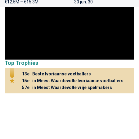
€12.5M – €15.3M
30 jun. 30
Top Trophies
13e
Beste Ivoriaanse voetballers
15e
in Meest Waardevolle Ivoriaanse voetballers
57e
in Meest Waardevolle vrije spelmakers