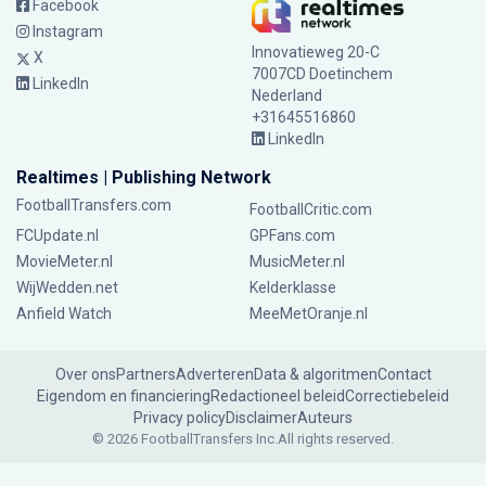
Facebook
Instagram
Innovatieweg 20-C
X
7007CD Doetinchem
LinkedIn
Nederland
+31645516860
LinkedIn
Realtimes | Publishing Network
FootballTransfers.com
FootballCritic.com
FCUpdate.nl
GPFans.com
MovieMeter.nl
MusicMeter.nl
WijWedden.net
Kelderklasse
Anfield Watch
MeeMetOranje.nl
Over ons
Partners
Adverteren
Data & algoritmen
Contact
Eigendom en financiering
Redactioneel beleid
Correctiebeleid
Privacy policy
Disclaimer
Auteurs
© 2026 FootballTransfers Inc.
All rights reserved.