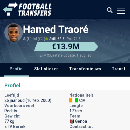
Hamed Traoré
A (L), M (CL)
Skill: 68.6
Pot: 71.5
€13.9M
Laatste update: 1 aug. 26
ETV
Profiel
Statistieken
Transfernieuws
Transfer
Profiel
Leeftijd
Nationaliteit
26 jaar oud (16 feb. 2000)
CIV
Voorkeurs voet
Lengte
Rechts
177cm
Gewicht
Team
77 kg
Genoa
ETV Bereik
Contract tot