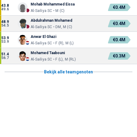
Mohab Mohammed Eissa
43.8
€0.4M
49.6
Al-Sailiya SC • M (C)
Abdulrahman Mohamed
48.9
€0.4M
54.5
Al-Sailiya SC • DM, M (C)
Anwar El Ghazi
53.9
€0.4M
53.9
Al-Sailiya SC • F (R), M (L)
Mohamed Taabouni
51.4
€0.3M
56.7
Al-Sailiya SC • F (L), M (RL)
Bekijk alle teamgenoten