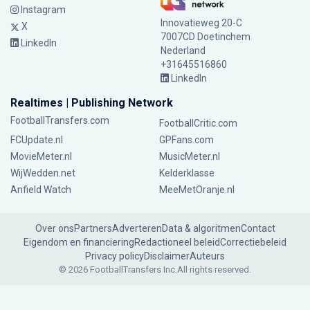
Instagram
Innovatieweg 20-C
X
7007CD Doetinchem
LinkedIn
Nederland
+31645516860
LinkedIn
Realtimes | Publishing Network
FootballTransfers.com
FootballCritic.com
FCUpdate.nl
GPFans.com
MovieMeter.nl
MusicMeter.nl
WijWedden.net
Kelderklasse
Anfield Watch
MeeMetOranje.nl
Over ons
Partners
Adverteren
Data & algoritmen
Contact
Eigendom en financiering
Redactioneel beleid
Correctiebeleid
Privacy policy
Disclaimer
Auteurs
© 2026 FootballTransfers Inc.
All rights reserved.