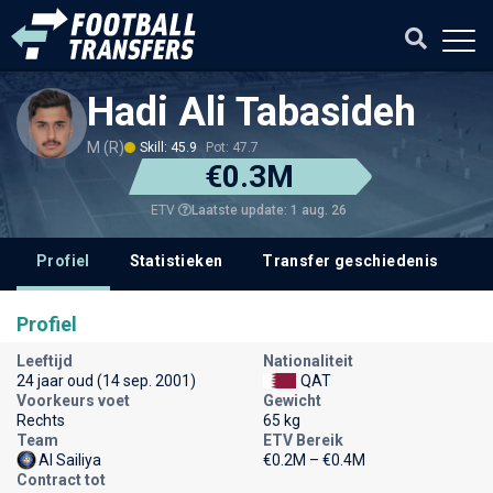
Hadi Ali Tabasideh
M (R)
Skill: 45.9
Pot: 47.7
€0.3M
Laatste update: 1 aug. 26
ETV
Profiel
Statistieken
Transfer geschiedenis
Profiel
Leeftijd
Nationaliteit
24 jaar oud (14 sep. 2001)
QAT
Voorkeurs voet
Gewicht
Rechts
65 kg
Team
ETV Bereik
Al Sailiya
€0.2M – €0.4M
Contract tot