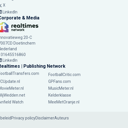
X
LinkedIn
Corporate & Media
Innovatieweg 20-C
7007CD Doetinchem
Nederland
+31645516860
LinkedIn
Realtimes | Publishing Network
FootballTransfers.com
FootballCritic.com
FCUpdate.nl
GPFans.com
MovieMeter.nl
MusicMeter.nl
WijWedden.net
Kelderklasse
Anfield Watch
MeeMetOranje.nl
ebeleid
Privacy policy
Disclaimer
Auteurs