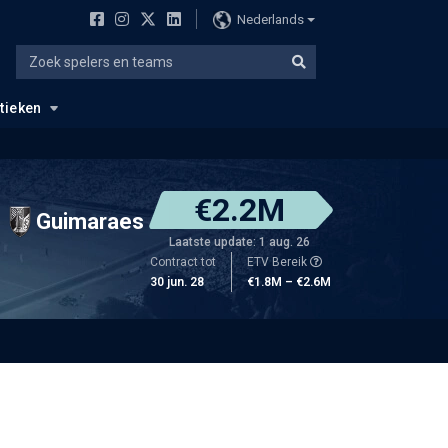
Nederlands
stieken
€2.2M
Guimaraes
Laatste update: 1 aug. 26
Contract tot
ETV Bereik
30 jun. 28
€1.8M – €2.6M