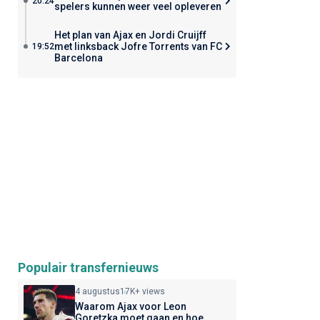
20:24
spelers kunnen weer veel opleveren
Het plan van Ajax en Jordi Cruijff
met linksback Jofre Torrents van FC
19:52
Barcelona
Populair transfernieuws
4 augustus
17K+ views
Waarom Ajax voor Leon
Goretzka moet gaan en hoe