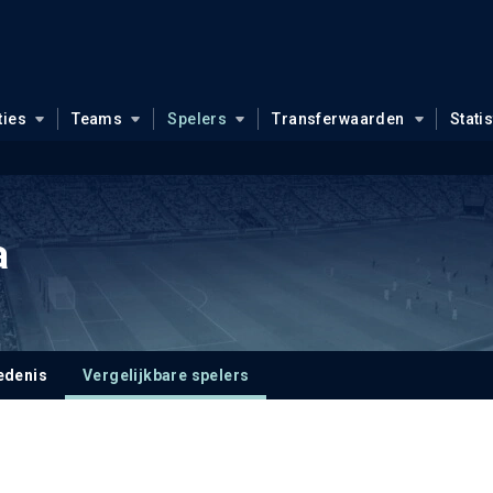
ties
Teams
Spelers
Transferwaarden
Stati
a
edenis
Vergelijkbare spelers