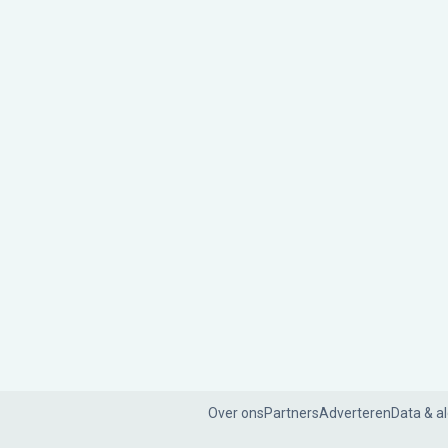
Over ons
Partners
Adverteren
Data & a