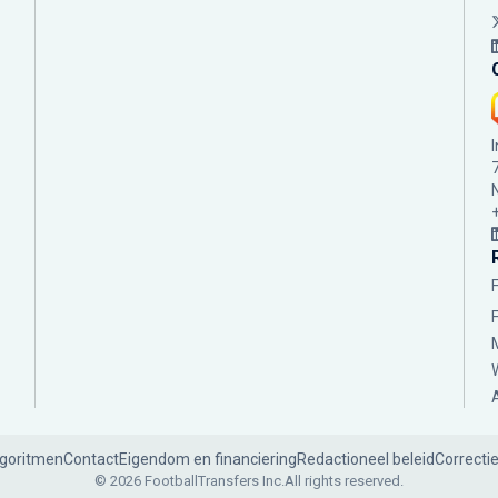
lgoritmen
Contact
Eigendom en financiering
Redactioneel beleid
Correcti
© 2026 FootballTransfers Inc.
All rights reserved.