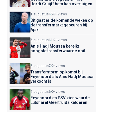
Jordi Cruijff hem kan overtuigen
1 augustus
15K+ views
Dit gaat er de komende weken op
de transfermarkt gebeuren bij
Ajax
5 augustus
11K+ views
Anis Hadj Moussa bereikt
hoogste transferwaarde ooit
6 augustus
7K+ views
Transferstorm op komst bij
Feyenoord als Anis Hadj Moussa
verkocht is
6 augustus
6K+ views
Feyenoord en PSV zien waarde
Lutsharel Geertruida kelderen