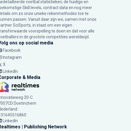
gedetailleerde voetbal statistieken, de huidige en
toekomstige Skill levels, contract data en nog meer
details om zo onze unieke rekenmethodes toe te
kunnen passen. Vanuit daar zijn we, samen met onze
partner SciSports, in staat om een eigen
transferwaarde voorspelling te doen en dat voor alle
voetballers in de grootste competities wereldwijd.
Volg ons op social media
Facebook
Instagram
X
LinkedIn
Corporate & Media
Innovatieweg 20-C
7007CD Doetinchem
Nederland
+31645516860
LinkedIn
Realtimes | Publishing Network