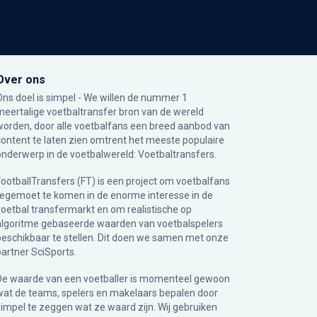
Over ons
Ons doel is simpel - We willen de nummer 1
meertalige voetbaltransfer bron van de wereld
worden, door alle voetbalfans een breed aanbod van
content te laten zien omtrent het meeste populaire
onderwerp in de voetbalwereld: Voetbaltransfers.
FootballTransfers (FT) is een project om voetbalfans
tegemoet te komen in de enorme interesse in de
voetbal transfermarkt en om realistische op
algoritme gebaseerde waarden van voetbalspelers
beschikbaar te stellen. Dit doen we samen met onze
partner
SciSports
.
De waarde van een voetballer is momenteel gewoon
wat de teams, spelers en makelaars bepalen door
simpel te zeggen wat ze waard zijn. Wij gebruiken