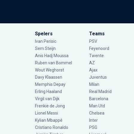
Spelers
Teams
Ivan Perisic
PSV
Sem Steijn
Feyenoord
Anis Hadj Moussa
Twente
Ruben van Bommel
AZ
Wout Weghorst
Ajax
Davy Klaassen
Juventus
Memphis Depay
Milan
Erling Haaland
Real Madrid
Virgil van Dijk
Barcelona
Frenkie de Jong
Man Utd
Lionel Messi
Chelsea
Kylian Mbappé
Inter
Cristiano Ronaldo
PSG