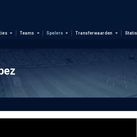
ties
Teams
Spelers
Transferwaarden
Stati
pez