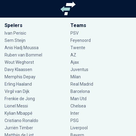
Spelers
Teams
Ivan Perisic
PSV
Sem Steijn
Feyenoord
Anis Hadj Moussa
Twente
Ruben van Bommel
AZ
Wout Weghorst
Ajax
Davy Klaassen
Juventus
Memphis Depay
Milan
Erling Haaland
Real Madrid
Virgil van Dijk
Barcelona
Frenkie de Jong
Man Utd
Lionel Messi
Chelsea
Kylian Mbappé
Inter
Cristiano Ronaldo
PSG
Jurriën Timber
Liverpool
Matthijs de Ligt
Bayern