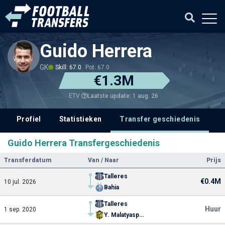
Guido Herrera
GK
Skill: 67.0
Pot: 67.0
€1.3M
Laatste update: 1 aug. 26
ETV
Profiel
Statistieken
Transfer geschiedenis
V
Guido Herrera Transfergeschiedenis
Transferdatum
Van / Naar
Prijs
Talleres
€0.4M
10 jul. 2026
Bahia
Talleres
Huur
1 sep. 2020
Y. Malatyaspor