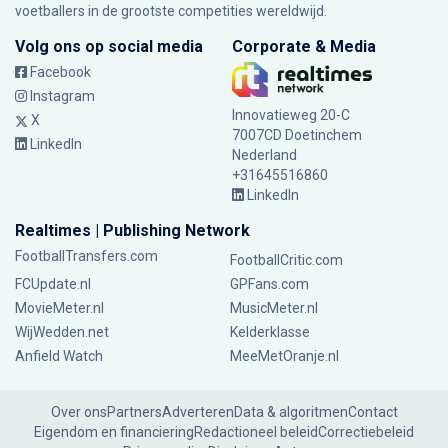
voetballers in de grootste competities wereldwijd.
Volg ons op social media
Corporate & Media
Facebook
Instagram
Innovatieweg 20-C
X
7007CD Doetinchem
LinkedIn
Nederland
+31645516860
LinkedIn
Realtimes | Publishing Network
FootballTransfers.com
FootballCritic.com
FCUpdate.nl
GPFans.com
MovieMeter.nl
MusicMeter.nl
WijWedden.net
Kelderklasse
Anfield Watch
MeeMetOranje.nl
Over ons
Partners
Adverteren
Data & algoritmen
Contact
Eigendom en financiering
Redactioneel beleid
Correctiebeleid