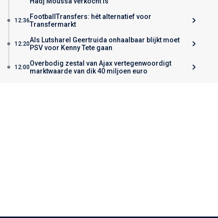
Hadj Moussa verkocht is
FootballTransfers: hét alternatief voor
12:36
Transfermarkt
Als Lutsharel Geertruida onhaalbaar blijkt moet
12:20
PSV voor Kenny Tete gaan
Overbodig zestal van Ajax vertegenwoordigt
12:00
marktwaarde van dik 40 miljoen euro