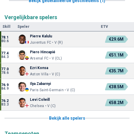
Bekijk gedetailleerde geschiedenis (1)
Vergelijkbare spelers
Skill
Speler
ETV
Pierre Kalulu
78.1
€29.6M
80.6
Juventus FC • V (R)
Piero Hincapié
77.4
€51.1M
84.3
Arsenal FC • V (CL)
Ezri Konsa
77.0
€35.7M
78.6
Aston Villa • V (C)
Ilya Zabarnyi
76.9
€38.5M
84.9
Paris Saint-Germain • V (C)
Levi Colwill
76.2
€58.2M
83.3
Chelsea • V (C)
Bekijk alle spelers
Teamgenoten