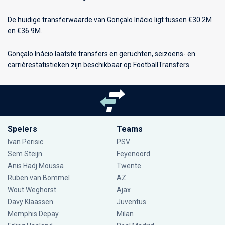
De huidige transferwaarde van Gonçalo Inácio ligt tussen €30.2M
en €36.9M.
Gonçalo Inácio laatste transfers en geruchten, seizoens- en
carrièrestatistieken zijn beschikbaar op FootballTransfers.
Spelers
Teams
Ivan Perisic
PSV
Sem Steijn
Feyenoord
Anis Hadj Moussa
Twente
Ruben van Bommel
AZ
Wout Weghorst
Ajax
Davy Klaassen
Juventus
Memphis Depay
Milan