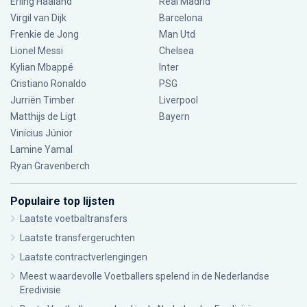
Erling Haaland
Real Madrid
Virgil van Dijk
Barcelona
Frenkie de Jong
Man Utd
Lionel Messi
Chelsea
Kylian Mbappé
Inter
Cristiano Ronaldo
PSG
Jurriën Timber
Liverpool
Matthijs de Ligt
Bayern
Vinícius Júnior
Lamine Yamal
Ryan Gravenberch
Populaire top lijsten
Laatste voetbaltransfers
Laatste transfergeruchten
Laatste contractverlengingen
Meest waardevolle Voetballers spelend in de Nederlandse
Eredivisie