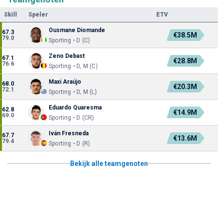
Skill
Speler
ETV
Ousmane Diomande
67.3
€38.5M
79.0
Sporting • D (C)
Zeno Debast
67.1
€28.8M
76.6
Sporting • D, M (C)
Maxi Araújo
68.0
€20.3M
72.1
Sporting • D, M (L)
Eduardo Quaresma
62.8
€14.9M
69.0
Sporting • D (CR)
Iván Fresneda
67.7
€13.6M
79.4
Sporting • D (R)
Bekijk alle teamgenoten