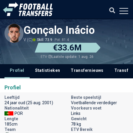
Gonçalo Inácio
V (C)
Skill: 73.9
Pot: 81.4
€33.6M
Laatste update: 1 aug. 26
ETV
Profiel
Statistieken
Transfernieuws
Transfer
Profiel
Leeftijd
Beste speelstijl
24 jaar oud (25 aug. 2001)
Voetballende verdediger
Nationaliteit
Voorkeurs voet
POR
Links
Lengte
Gewicht
185cm
78 kg
Team
ETV Bereik