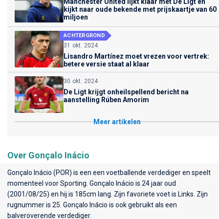
Manchester United lijkt klaar met De Ligt en
kijkt naar oude bekende met prijskaartje van 60
miljoen
ACHTERGROND
31 okt. 2024
Lisandro Martínez moet vrezen voor vertrek:
betere versie staat al klaar
30 okt. 2024
De Ligt krijgt onheilspellend bericht na
aanstelling Rúben Amorim
Meer artikelen
Over Gonçalo Inácio
Gonçalo Inácio (POR) is een een voetballende verdediger en speelt
momenteel voor
Sporting
. Gonçalo Inácio is 24 jaar oud
(2001/08/25) en hij is 185cm lang. Zijn favoriete voet is Links. Zijn
rugnummer is 25. Gonçalo Inácio is ook gebruikt als een
balveroverende verdediger.