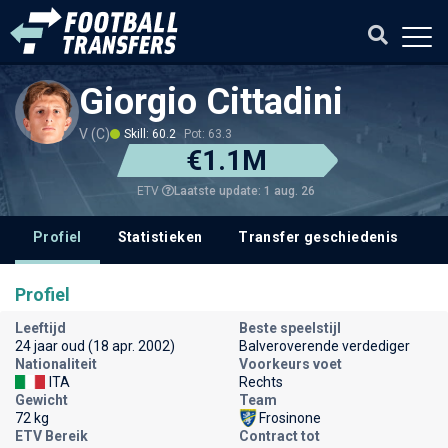
Giorgio Cittadini
V (C)
Skill: 60.2
Pot: 63.3
€1.1M
Laatste update: 1 aug. 26
ETV
Profiel
Statistieken
Transfer geschiedenis
V
Profiel
Leeftijd
Beste speelstijl
24 jaar oud (18 apr. 2002)
Balveroverende verdediger
Nationaliteit
Voorkeurs voet
ITA
Rechts
Gewicht
Team
72 kg
Frosinone
ETV Bereik
Contract tot