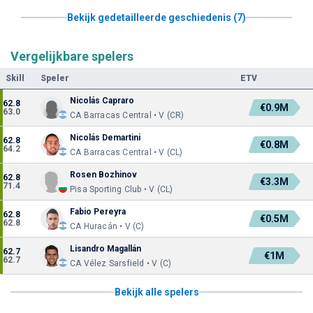
Bekijk gedetailleerde geschiedenis (7)
Vergelijkbare spelers
Skill
Speler
ETV
Nicolás Capraro
62.8
€0.9M
63.0
CA Barracas Central • V (CR)
Nicolás Demartini
62.8
€0.8M
64.2
CA Barracas Central • V (CL)
Rosen Bozhinov
62.8
€3.3M
71.4
Pisa Sporting Club • V (CL)
Fabio Pereyra
62.8
€0.5M
62.8
CA Huracán • V (C)
Lisandro Magallán
62.7
€1M
62.7
CA Vélez Sarsfield • V (C)
Bekijk alle spelers