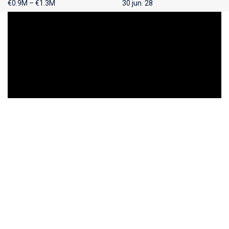
€0.9M – €1.3M
30 jun. 28