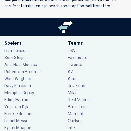
carrièrestatistieken zijn beschikbaar op FootballTransfers.
Spelers
Teams
Ivan Perisic
PSV
Sem Steijn
Feyenoord
Anis Hadj Moussa
Twente
Ruben van Bommel
AZ
Wout Weghorst
Ajax
Davy Klaassen
Juventus
Memphis Depay
Milan
Erling Haaland
Real Madrid
Virgil van Dijk
Barcelona
Frenkie de Jong
Man Utd
Lionel Messi
Chelsea
Kylian Mbappé
Inter