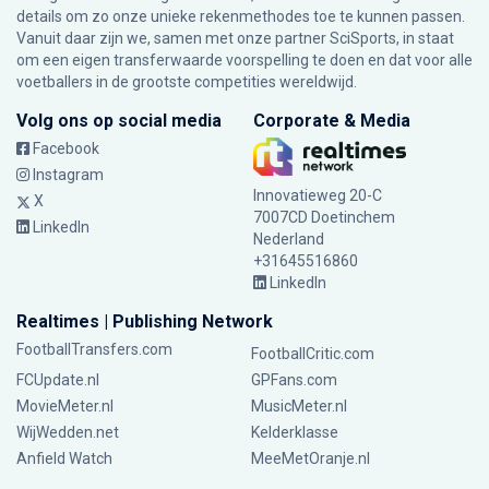
details om zo onze unieke rekenmethodes toe te kunnen passen.
Vanuit daar zijn we, samen met onze partner SciSports, in staat
om een eigen transferwaarde voorspelling te doen en dat voor alle
voetballers in de grootste competities wereldwijd.
Volg ons op social media
Corporate & Media
Facebook
Instagram
Innovatieweg 20-C
X
7007CD Doetinchem
LinkedIn
Nederland
+31645516860
LinkedIn
Realtimes | Publishing Network
FootballTransfers.com
FootballCritic.com
FCUpdate.nl
GPFans.com
MovieMeter.nl
MusicMeter.nl
WijWedden.net
Kelderklasse
Anfield Watch
MeeMetOranje.nl