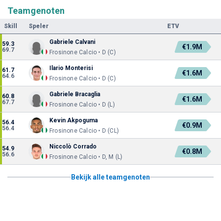
Teamgenoten
Skill
Speler
ETV
Gabriele Calvani
59.3
€1.9M
69.7
Frosinone Calcio • D (C)
Ilario Monterisi
61.7
€1.6M
64.6
Frosinone Calcio • D (C)
Gabriele Bracaglia
60.8
€1.6M
67.7
Frosinone Calcio • D (L)
Kevin Akpoguma
56.4
€0.9M
56.4
Frosinone Calcio • D (CL)
Niccolò Corrado
54.9
€0.8M
56.6
Frosinone Calcio • D, M (L)
Bekijk alle teamgenoten