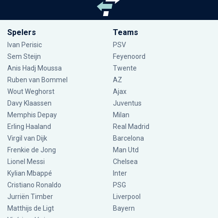
Spelers
Teams
Ivan Perisic
PSV
Sem Steijn
Feyenoord
Anis Hadj Moussa
Twente
Ruben van Bommel
AZ
Wout Weghorst
Ajax
Davy Klaassen
Juventus
Memphis Depay
Milan
Erling Haaland
Real Madrid
Virgil van Dijk
Barcelona
Frenkie de Jong
Man Utd
Lionel Messi
Chelsea
Kylian Mbappé
Inter
Cristiano Ronaldo
PSG
Jurriën Timber
Liverpool
Matthijs de Ligt
Bayern