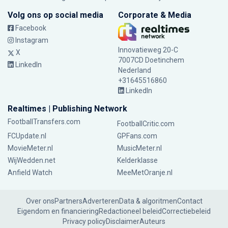
Volg ons op social media
Corporate & Media
Facebook
Instagram
Innovatieweg 20-C
X
7007CD Doetinchem
LinkedIn
Nederland
+31645516860
LinkedIn
Realtimes | Publishing Network
FootballTransfers.com
FootballCritic.com
FCUpdate.nl
GPFans.com
MovieMeter.nl
MusicMeter.nl
WijWedden.net
Kelderklasse
Anfield Watch
MeeMetOranje.nl
Over ons
Partners
Adverteren
Data & algoritmen
Contact
Eigendom en financiering
Redactioneel beleid
Correctiebeleid
Privacy policy
Disclaimer
Auteurs