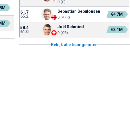
D (C)
.8M
Sebastian Sebulonsen
61.7
€4.7M
65.2
D, M (R)
.4M
Joël Schmied
58.4
€2.1M
61.0
D (CR)
Bekijk alle teamgenoten