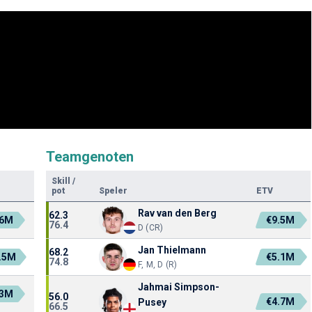
Teamgenoten
Skill
/
pot
Speler
ETV
Rav van den Berg
62.3
.6M
€9.5M
76.4
D (CR)
Jan Thielmann
68.2
.5M
€5.1M
74.8
F, M, D (R)
Jahmai Simpson-
.3M
56.0
€4.7M
Pusey
66.5