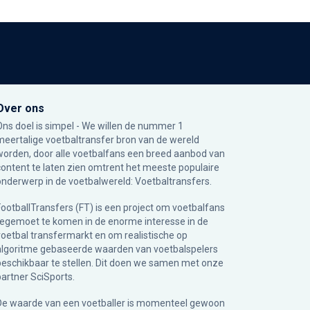
Over ons
Ons doel is simpel - We willen de nummer 1
meertalige voetbaltransfer bron van de wereld
worden, door alle voetbalfans een breed aanbod van
content te laten zien omtrent het meeste populaire
onderwerp in de voetbalwereld: Voetbaltransfers.
FootballTransfers (FT) is een project om voetbalfans
tegemoet te komen in de enorme interesse in de
voetbal transfermarkt en om realistische op
algoritme gebaseerde waarden van voetbalspelers
beschikbaar te stellen. Dit doen we samen met onze
partner
SciSports
.
De waarde van een voetballer is momenteel gewoon