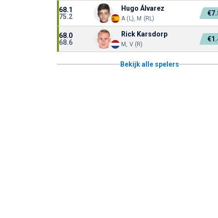
Hugo Álvarez
68.1
€7
75.2
A (L), M (RL)
Rick Karsdorp
68.0
€1
68.6
M, V (R)
Bekijk alle spelers