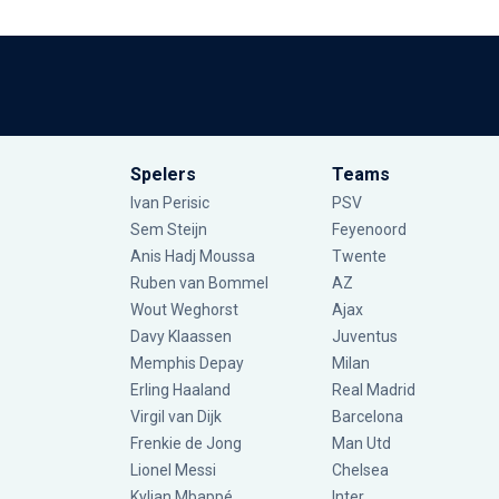
Spelers
Teams
Ivan Perisic
PSV
Sem Steijn
Feyenoord
Anis Hadj Moussa
Twente
Ruben van Bommel
AZ
Wout Weghorst
Ajax
Davy Klaassen
Juventus
Memphis Depay
Milan
Erling Haaland
Real Madrid
Virgil van Dijk
Barcelona
Frenkie de Jong
Man Utd
Lionel Messi
Chelsea
Kylian Mbappé
Inter