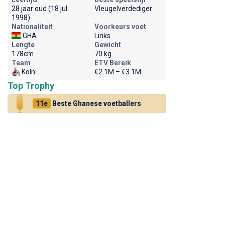
28 jaar oud (18 jul.
Vleugelverdediger
1998)
Nationaliteit
Voorkeurs voet
GHA
Links
Lengte
Gewicht
178cm
70 kg
Team
ETV Bereik
Koln
€2.1M – €3.1M
Top Trophy
11e
Beste Ghanese voetballers