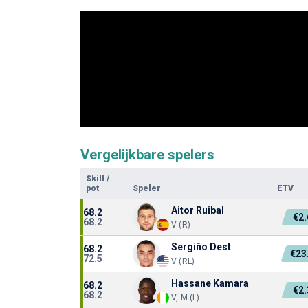
Vergelijkbare spelers
Skill
/
pot
Speler
ETV
Aitor Ruibal
68.2
€2
68.2
V (R)
Sergiño Dest
68.2
€23
72.5
V (RL)
Hassane Kamara
68.2
€2
68.2
V, M (L)