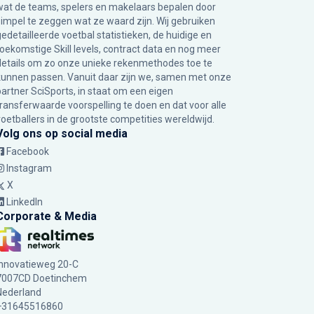
wat de teams, spelers en makelaars bepalen door
simpel te zeggen wat ze waard zijn. Wij gebruiken
gedetailleerde voetbal statistieken, de huidige en
toekomstige Skill levels, contract data en nog meer
details om zo onze unieke rekenmethodes toe te
kunnen passen. Vanuit daar zijn we, samen met onze
partner SciSports, in staat om een eigen
transferwaarde voorspelling te doen en dat voor alle
voetballers in de grootste competities wereldwijd.
Volg ons op social media
Facebook
Instagram
X
LinkedIn
Corporate & Media
Innovatieweg 20-C
7007CD Doetinchem
Nederland
+31645516860