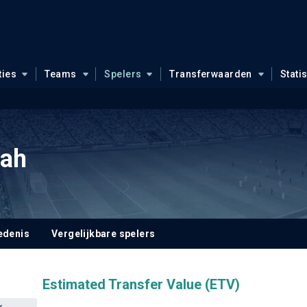
ties
Teams
Spelers
Transferwaarden
Stati
sah
edenis
Vergelijkbare spelers
Estimated Transfer Value (ETV)