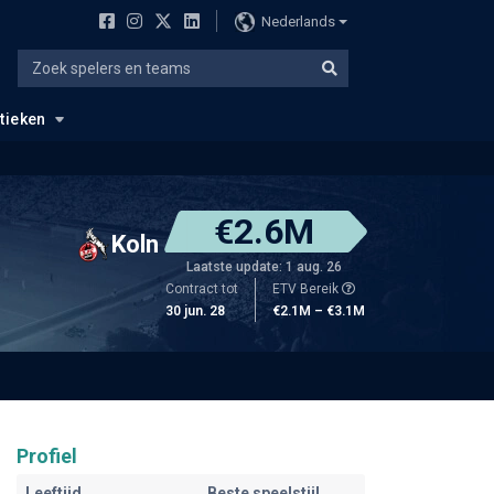
Nederlands
stieken
€2.6M
Koln
Laatste update: 1 aug. 26
Contract tot
ETV Bereik
30 jun. 28
€2.1M – €3.1M
Profiel
Leeftijd
Beste speelstijl