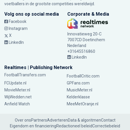
voetballers in de grootste competities wereldwijd.
Volg ons op social media
Corporate & Media
Facebook
Instagram
Innovatieweg 20-C
X
7007CD Doetinchem
LinkedIn
Nederland
+31645516860
LinkedIn
Realtimes | Publishing Network
FootballTransfers.com
FootballCritic.com
FCUpdate.nl
GPFans.com
MovieMeter.nl
MusicMeter.nl
WijWedden.net
Kelderklasse
Anfield Watch
MeeMetOranje.nl
Over ons
Partners
Adverteren
Data & algoritmen
Contact
Eigendom en financiering
Redactioneel beleid
Correctiebeleid