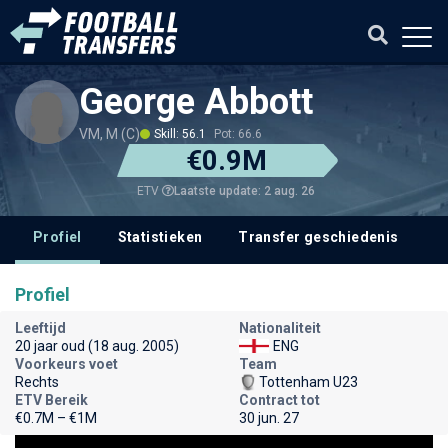
George Abbott
VM, M (C)
Skill: 56.1
Pot: 66.6
€0.9M
Laatste update: 2 aug. 26
ETV
Profiel
Statistieken
Transfer geschiedenis
Profiel
Leeftijd
Nationaliteit
20 jaar oud (18 aug. 2005)
ENG
Voorkeurs voet
Team
Rechts
Tottenham U23
ETV Bereik
Contract tot
€0.7M – €1M
30 jun. 27