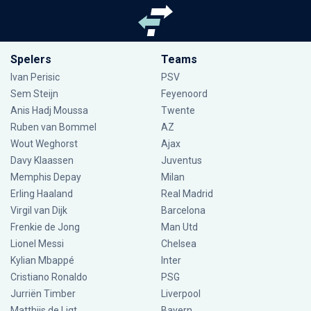
Spelers
Teams
Ivan Perisic
PSV
Sem Steijn
Feyenoord
Anis Hadj Moussa
Twente
Ruben van Bommel
AZ
Wout Weghorst
Ajax
Davy Klaassen
Juventus
Memphis Depay
Milan
Erling Haaland
Real Madrid
Virgil van Dijk
Barcelona
Frenkie de Jong
Man Utd
Lionel Messi
Chelsea
Kylian Mbappé
Inter
Cristiano Ronaldo
PSG
Jurriën Timber
Liverpool
Matthijs de Ligt
Bayern