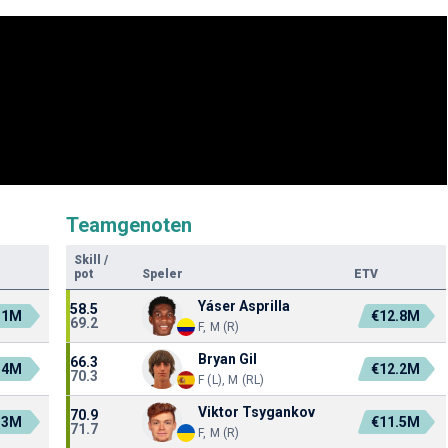
Teamgenoten
Skill
/
pot
Speler
ETV
Yáser Asprilla
58.5
.1M
€12.8M
69.2
F, M (R)
Bryan Gil
66.3
.4M
€12.2M
70.3
F (L), M (RL)
Viktor Tsygankov
70.9
.3M
€11.5M
71.7
F, M (R)