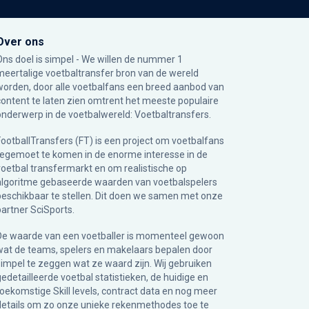
Over ons
Ons doel is simpel - We willen de nummer 1
meertalige voetbaltransfer bron van de wereld
worden, door alle voetbalfans een breed aanbod van
content te laten zien omtrent het meeste populaire
onderwerp in de voetbalwereld: Voetbaltransfers.
FootballTransfers (FT) is een project om voetbalfans
tegemoet te komen in de enorme interesse in de
voetbal transfermarkt en om realistische op
algoritme gebaseerde waarden van voetbalspelers
beschikbaar te stellen. Dit doen we samen met onze
partner
SciSports
.
De waarde van een voetballer is momenteel gewoon
wat de teams, spelers en makelaars bepalen door
simpel te zeggen wat ze waard zijn. Wij gebruiken
gedetailleerde voetbal statistieken, de huidige en
toekomstige Skill levels, contract data en nog meer
details om zo onze unieke rekenmethodes toe te