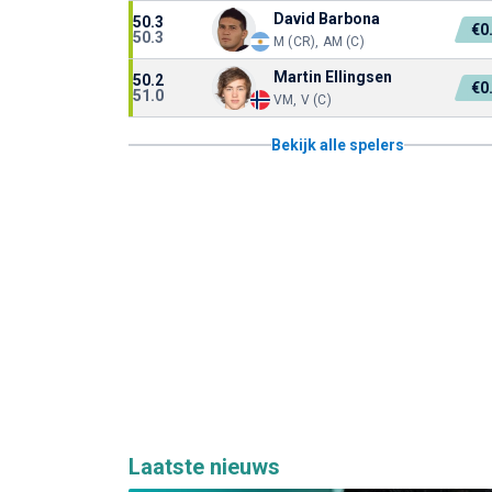
David Barbona
50.3
€0
50.3
M (CR), AM (C)
Martin Ellingsen
50.2
€0
51.0
VM, V (C)
Bekijk alle spelers
Laatste nieuws