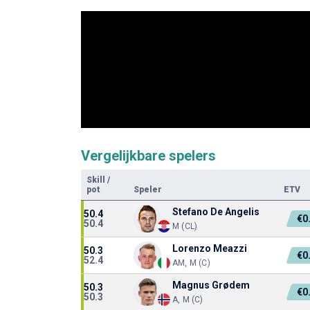
Vergelijkbare spelers
Skill
/
pot
Speler
ETV
Stefano De Angelis
50.4
€0
50.4
M (CL)
Lorenzo Meazzi
50.3
€0
52.4
AM, M (C)
Magnus Grødem
50.3
€0
50.3
A, M (C)