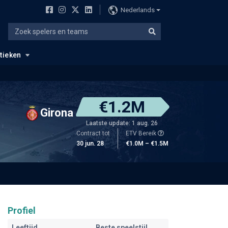
Nederlands
stieken
€1.2M
Girona
Laatste update: 1 aug. 26
Contract tot
ETV Bereik
30 jun. 28
€1.0M – €1.5M
Profiel
Leeftijd
Beste speelstijl