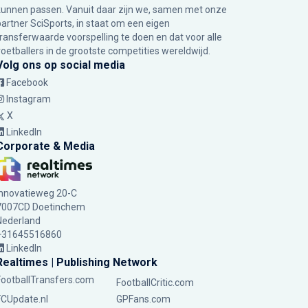
kunnen passen. Vanuit daar zijn we, samen met onze
partner SciSports, in staat om een eigen
transferwaarde voorspelling te doen en dat voor alle
voetballers in de grootste competities wereldwijd.
Volg ons op social media
Facebook
Instagram
X
LinkedIn
Corporate & Media
Innovatieweg 20-C
7007CD Doetinchem
Nederland
+31645516860
LinkedIn
Realtimes | Publishing Network
FootballTransfers.com
FootballCritic.com
FCUpdate.nl
GPFans.com