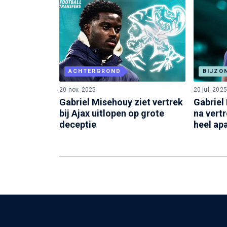
ACHTERGROND
BIJZO
20 nov. 2025
20 jul. 2025
Gabriel Misehouy ziet vertrek
Gabriel
bij Ajax uitlopen op grote
na vertr
deceptie
heel ap