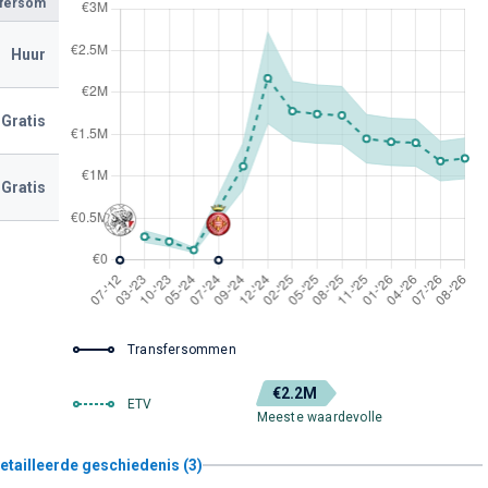
sfersom
Huur
Gratis
Gratis
Transfersommen
€2.2M
ETV
Meeste waardevolle
etailleerde geschiedenis (3)