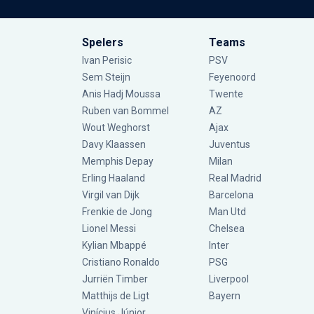
Spelers
Teams
Ivan Perisic
PSV
Sem Steijn
Feyenoord
Anis Hadj Moussa
Twente
Ruben van Bommel
AZ
Wout Weghorst
Ajax
Davy Klaassen
Juventus
Memphis Depay
Milan
Erling Haaland
Real Madrid
Virgil van Dijk
Barcelona
Frenkie de Jong
Man Utd
Lionel Messi
Chelsea
Kylian Mbappé
Inter
Cristiano Ronaldo
PSG
Jurriën Timber
Liverpool
Matthijs de Ligt
Bayern
Vinícius Júnior