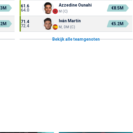
Azzedine Ounahi
61.6
.3M
€8.5M
64.0
M (C)
Iván Martín
71.4
.2M
€5.2M
72.4
M, DM (C)
Bekijk alle teamgenoten