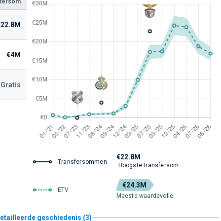
sfersom
€22.8M
€4M
Gratis
€22.8M
Transfersommen
Hoogste transfersom
€24.3M
ETV
Meeste waardevolle
etailleerde geschiedenis (3)