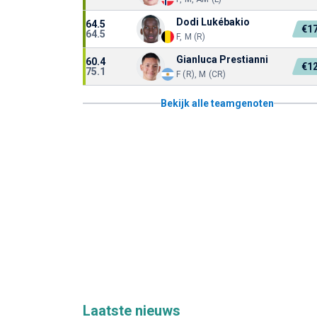
Dodi Lukébakio
64.5
€1
64.5
F, M (R)
Gianluca Prestianni
60.4
€1
75.1
F (R), M (CR)
Bekijk alle teamgenoten
Laatste nieuws