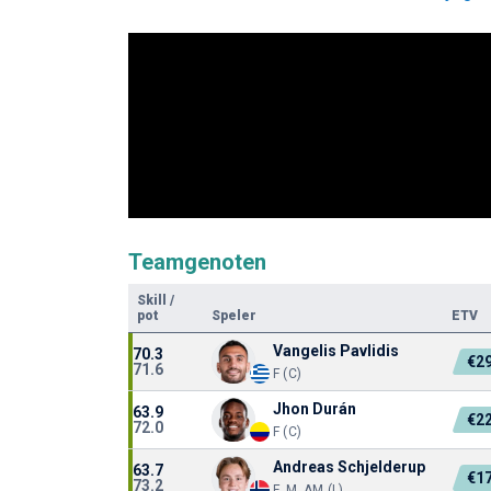
Teamgenoten
Skill
/
pot
Speler
ETV
Vangelis Pavlidis
70.3
€2
71.6
F (C)
Jhon Durán
63.9
€2
72.0
F (C)
Andreas Schjelderup
63.7
€1
73.2
F, M, AM (L)