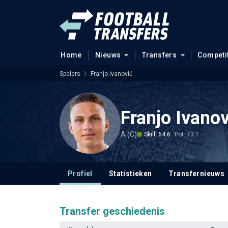
Home
Nieuws
Transfers
Competi
Spelers
Franjo Ivanović
Franjo Ivanov
A (C)
Skill: 64.6
Pot: 73.1
Profiel
Statistieken
Transfernieuws
Transfer geschiedenis