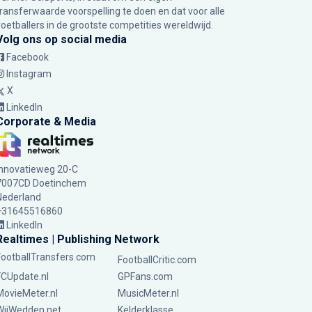
transferwaarde voorspelling te doen en dat voor alle
voetballers in de grootste competities wereldwijd.
Volg ons op social media
Facebook
Instagram
X
LinkedIn
Corporate & Media
Innovatieweg 20-C
7007CD Doetinchem
Nederland
+31645516860
LinkedIn
Realtimes | Publishing Network
FootballTransfers.com
FootballCritic.com
FCUpdate.nl
GPFans.com
MovieMeter.nl
MusicMeter.nl
WijWedden.net
Kelderklasse