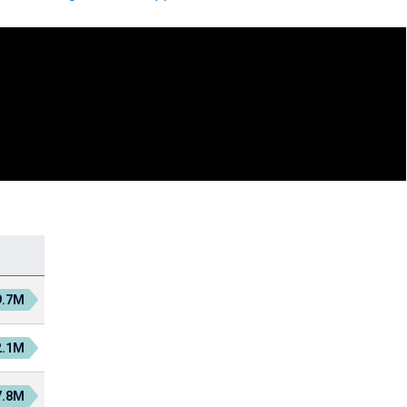
9.7M
2.1M
7.8M