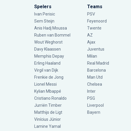
Spelers
Teams
Ivan Perisic
PSV
Sem Steijn
Feyenoord
Anis Hadj Moussa
Twente
Ruben van Bommel
AZ
Wout Weghorst
Ajax
Davy Klaassen
Juventus
Memphis Depay
Milan
Erling Haaland
Real Madrid
Virgil van Dijk
Barcelona
Frenkie de Jong
Man Utd
Lionel Messi
Chelsea
Kylian Mbappé
Inter
Cristiano Ronaldo
PSG
Jurriën Timber
Liverpool
Matthijs de Ligt
Bayern
Vinícius Júnior
Lamine Yamal