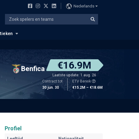
Nederlands
stieken
€16.9M
Benfica
Laatste update: 1 aug. 26
Contract tot
ETV Bereik
30 jun. 30
€15.2M – €18.6M
Profiel
Leeftijd
Nationaliteit