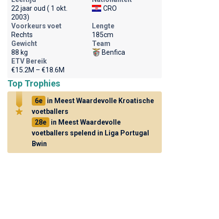
22 jaar oud ( 1 okt.
CRO
2003)
Voorkeurs voet
Lengte
Rechts
185cm
Gewicht
Team
88 kg
Benfica
ETV Bereik
€15.2M – €18.6M
Top Trophies
6e
in Meest Waardevolle Kroatische
voetballers
28e
in Meest Waardevolle
voetballers spelend in Liga Portugal
Bwin