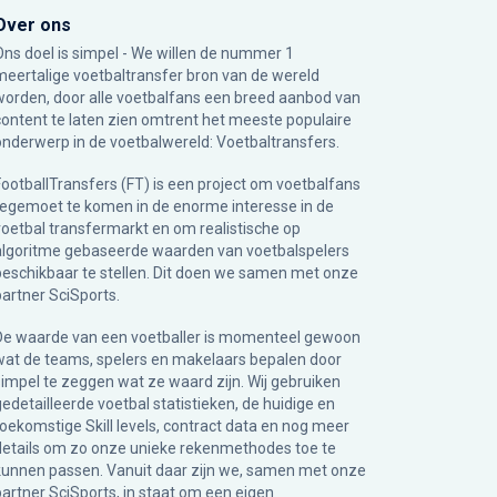
Over ons
Ons doel is simpel - We willen de nummer 1
meertalige voetbaltransfer bron van de wereld
worden, door alle voetbalfans een breed aanbod van
content te laten zien omtrent het meeste populaire
onderwerp in de voetbalwereld: Voetbaltransfers.
FootballTransfers (FT) is een project om voetbalfans
tegemoet te komen in de enorme interesse in de
voetbal transfermarkt en om realistische op
algoritme gebaseerde waarden van voetbalspelers
beschikbaar te stellen. Dit doen we samen met onze
partner
SciSports
.
De waarde van een voetballer is momenteel gewoon
wat de teams, spelers en makelaars bepalen door
simpel te zeggen wat ze waard zijn. Wij gebruiken
gedetailleerde voetbal statistieken, de huidige en
toekomstige Skill levels, contract data en nog meer
details om zo onze unieke rekenmethodes toe te
kunnen passen. Vanuit daar zijn we, samen met onze
partner SciSports, in staat om een eigen