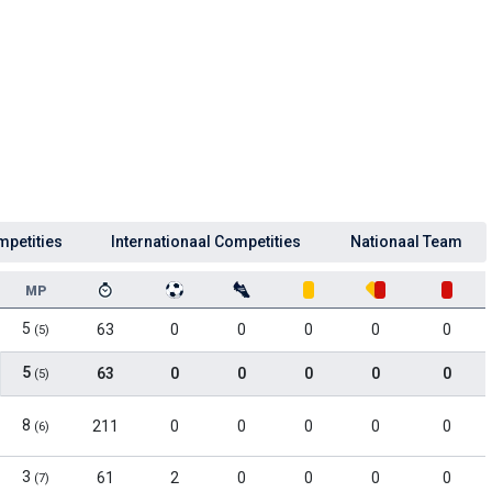
mpetities
Internationaal Competities
Nationaal Team
MP
5
63
0
0
0
0
0
(5)
5
63
0
0
0
0
0
(5)
8
211
0
0
0
0
0
(6)
3
61
2
0
0
0
0
(7)