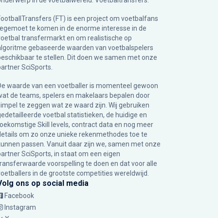
onderwerp in de voetbalwereld: Voetbaltransfers.
FootballTransfers (FT) is een project om voetbalfans
tegemoet te komen in de enorme interesse in de
voetbal transfermarkt en om realistische op
algoritme gebaseerde waarden van voetbalspelers
beschikbaar te stellen. Dit doen we samen met onze
partner
SciSports
.
De waarde van een voetballer is momenteel gewoon
wat de teams, spelers en makelaars bepalen door
simpel te zeggen wat ze waard zijn. Wij gebruiken
gedetailleerde voetbal statistieken, de huidige en
toekomstige Skill levels, contract data en nog meer
details om zo onze unieke rekenmethodes toe te
kunnen passen. Vanuit daar zijn we, samen met onze
partner SciSports, in staat om een eigen
transferwaarde voorspelling te doen en dat voor alle
voetballers in de grootste competities wereldwijd.
Volg ons op social media
Facebook
Instagram