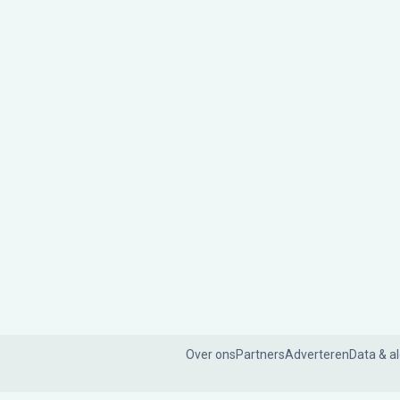
Over ons
Partners
Adverteren
Data & a