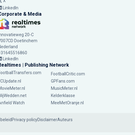
X
LinkedIn
Corporate & Media
Innovatieweg 20-C
7007CD Doetinchem
Nederland
+31645516860
LinkedIn
Realtimes | Publishing Network
FootballTransfers.com
FootballCritic.com
FCUpdate.nl
GPFans.com
MovieMeter.nl
MusicMeter.nl
WijWedden.net
Kelderklasse
Anfield Watch
MeeMetOranje.nl
ebeleid
Privacy policy
Disclaimer
Auteurs