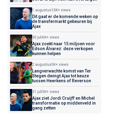
1 augustus
15K+ views
Dit gaat er de komende weken op
de transfermarkt gebeuren bij
Ajax
30 juli
6K+ views
Ajax zoekt naar 15 miljoen voor
Edson Álvarez: deze verkopen
kunnen helpen
2 augustus
5K+ views
Langverwachte komst van Ter
Stegen dwingt Ajax tot keuze
tussen Heerkens of Reverson
31 juli
5K+ views
Ajax ziet Jordi Cruijff en Michel
transformatie op middenveld in
gang zetten