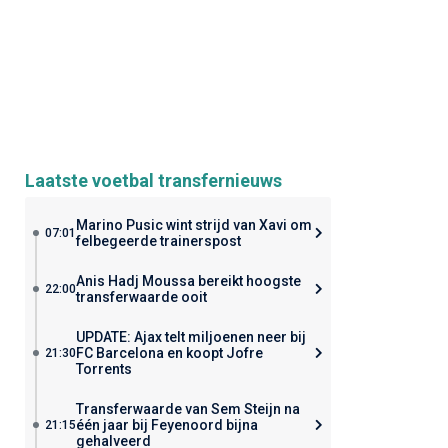
Laatste voetbal transfernieuws
Marino Pusic wint strijd van Xavi om
07:01
felbegeerde trainerspost
Anis Hadj Moussa bereikt hoogste
22:00
transferwaarde ooit
UPDATE: Ajax telt miljoenen neer bij
FC Barcelona en koopt Jofre
21:30
Torrents
Transferwaarde van Sem Steijn na
één jaar bij Feyenoord bijna
21:15
gehalveerd