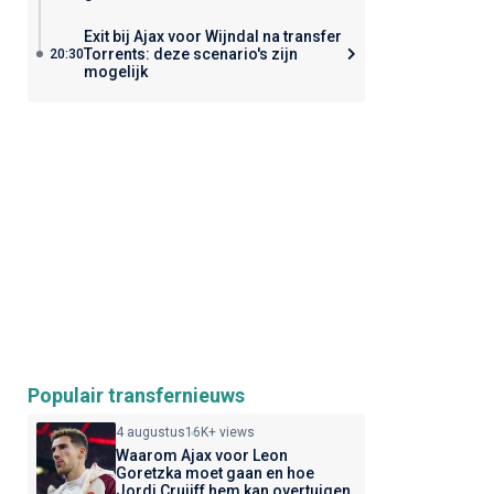
Exit bij Ajax voor Wijndal na transfer
Torrents: deze scenario's zijn
20:30
mogelijk
Populair transfernieuws
4 augustus
16K+ views
Waarom Ajax voor Leon
Goretzka moet gaan en hoe
Jordi Cruijff hem kan overtuigen