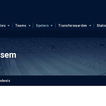
ties
Teams
Spelers
Transferwaarden
Stati
ssem
edenis