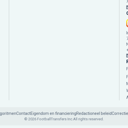
lgoritmen
Contact
Eigendom en financiering
Redactioneel beleid
Correcti
© 2026 FootballTransfers Inc.
All rights reserved.