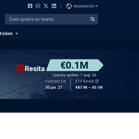
Nederlands
stieken
€0.1M
Resita
Laatste update: 1 aug. 26
Contract tot
ETV Bereik
30 jun. 27
€87.9K – €0.1M