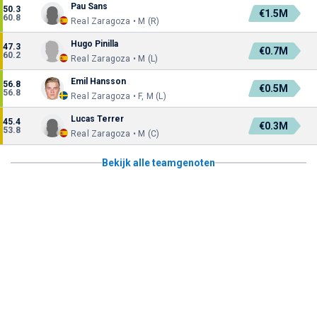
Pau Sans
50.3
€1.5M
60.8
Real Zaragoza • M (R)
Hugo Pinilla
47.3
€0.7M
60.2
Real Zaragoza • M (L)
Emil Hansson
56.8
€0.5M
56.8
Real Zaragoza • F, M (L)
Lucas Terrer
45.4
€0.3M
53.8
Real Zaragoza • M (C)
Bekijk alle teamgenoten