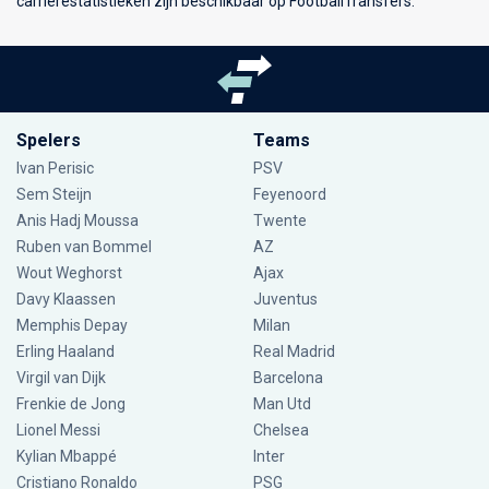
carrièrestatistieken zijn beschikbaar op FootballTransfers.
Spelers
Teams
Ivan Perisic
PSV
Sem Steijn
Feyenoord
Anis Hadj Moussa
Twente
Ruben van Bommel
AZ
Wout Weghorst
Ajax
Davy Klaassen
Juventus
Memphis Depay
Milan
Erling Haaland
Real Madrid
Virgil van Dijk
Barcelona
Frenkie de Jong
Man Utd
Lionel Messi
Chelsea
Kylian Mbappé
Inter
Cristiano Ronaldo
PSG