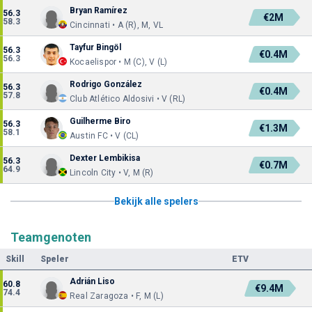
Bryan Ramírez
56.3
€2M
58.3
Cincinnati • A (R), M, VL
Tayfur Bingöl
56.3
€0.4M
56.3
Kocaelispor • M (C), V (L)
Rodrigo González
56.3
€0.4M
57.8
Club Atlético Aldosivi • V (RL)
Guilherme Biro
56.3
€1.3M
58.1
Austin FC • V (CL)
Dexter Lembikisa
56.3
€0.7M
64.9
Lincoln City • V, M (R)
Bekijk alle spelers
Teamgenoten
Skill
Speler
ETV
Adrián Liso
60.8
€9.4M
74.4
Real Zaragoza • F, M (L)