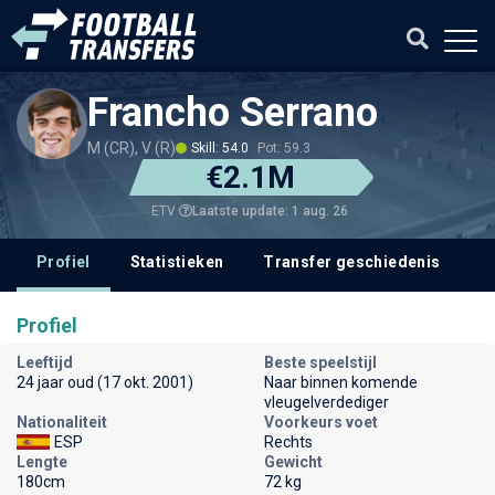
Francho Serrano
M (CR), V (R)
Skill: 54.0
Pot: 59.3
€2.1M
Laatste update: 1 aug. 26
ETV
Profiel
Statistieken
Transfer geschiedenis
V
Profiel
Leeftijd
Beste speelstijl
24 jaar oud (17 okt. 2001)
Naar binnen komende
vleugelverdediger
Nationaliteit
Voorkeurs voet
ESP
Rechts
Lengte
Gewicht
180cm
72 kg