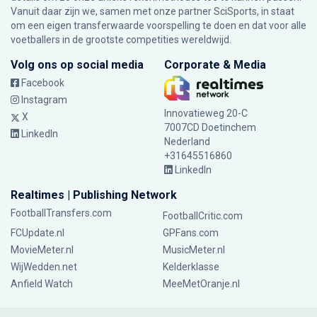
Vanuit daar zijn we, samen met onze partner SciSports, in staat
om een eigen transferwaarde voorspelling te doen en dat voor alle
voetballers in de grootste competities wereldwijd.
Volg ons op social media
Corporate & Media
Facebook
Instagram
Innovatieweg 20-C
X
7007CD Doetinchem
LinkedIn
Nederland
+31645516860
LinkedIn
Realtimes | Publishing Network
FootballTransfers.com
FootballCritic.com
FCUpdate.nl
GPFans.com
MovieMeter.nl
MusicMeter.nl
WijWedden.net
Kelderklasse
Anfield Watch
MeeMetOranje.nl