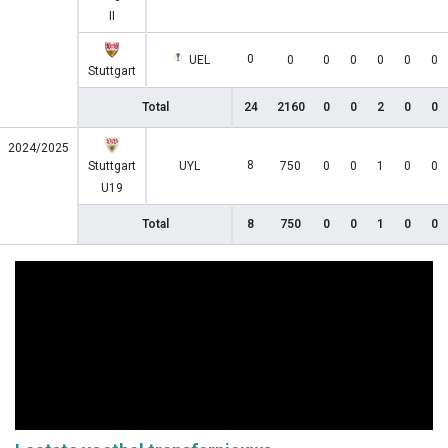
II
0
UEL
0
0
0
0
0
0
Stuttgart
Total
24
2160
0
0
2
0
0
2024/2025
8
Stuttgart
UYL
750
0
0
1
0
0
U19
Total
8
750
0
0
1
0
0