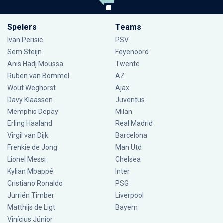
Spelers
Teams
Ivan Perisic
PSV
Sem Steijn
Feyenoord
Anis Hadj Moussa
Twente
Ruben van Bommel
AZ
Wout Weghorst
Ajax
Davy Klaassen
Juventus
Memphis Depay
Milan
Erling Haaland
Real Madrid
Virgil van Dijk
Barcelona
Frenkie de Jong
Man Utd
Lionel Messi
Chelsea
Kylian Mbappé
Inter
Cristiano Ronaldo
PSG
Jurriën Timber
Liverpool
Matthijs de Ligt
Bayern
Vinícius Júnior