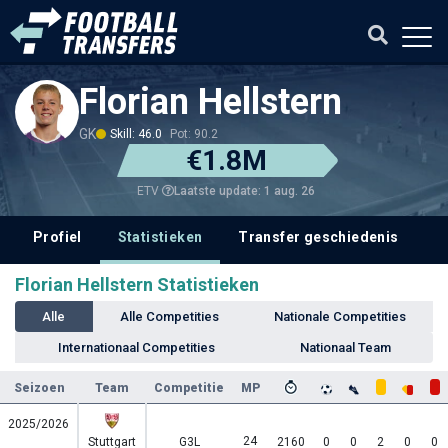
Florian Hellstern
GK
Skill: 46.0
Pot: 90.2
€1.8M
Laatste update: 1 aug. 26
ETV
Profiel
Statistieken
Transfer geschiedenis
V
Florian Hellstern Statistieken
Alle
Alle Competities
Nationale Competities
Internationaal Competities
Nationaal Team
Seizoen
Team
Competitie
MP
2025/2026
24
Stuttgart
G3L
2160
0
0
2
0
0