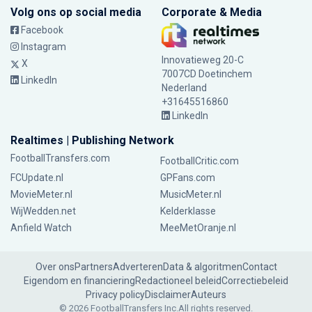
Volg ons op social media
Corporate & Media
Facebook
Instagram
Innovatieweg 20-C
X
7007CD Doetinchem
LinkedIn
Nederland
+31645516860
LinkedIn
Realtimes | Publishing Network
FootballTransfers.com
FootballCritic.com
FCUpdate.nl
GPFans.com
MovieMeter.nl
MusicMeter.nl
WijWedden.net
Kelderklasse
Anfield Watch
MeeMetOranje.nl
Over ons
Partners
Adverteren
Data & algoritmen
Contact
Eigendom en financiering
Redactioneel beleid
Correctiebeleid
Privacy policy
Disclaimer
Auteurs
© 2026 FootballTransfers Inc.
All rights reserved.