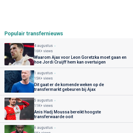
Populair transfernieuws
4 augustus
16K+ views
Waarom Ajax voor Leon Goretzka moet gaan en
hoe Jordi Cruijff hem kan overtuigen
1 augustus
15K+ views
Dit gaat er de komende weken op de
transfermarkt gebeuren bij Ajax
5 augustus
11K+ views
Anis Hadj Moussa bereikt hoogste
transferwaarde ooit
6 augustus
6K+ views