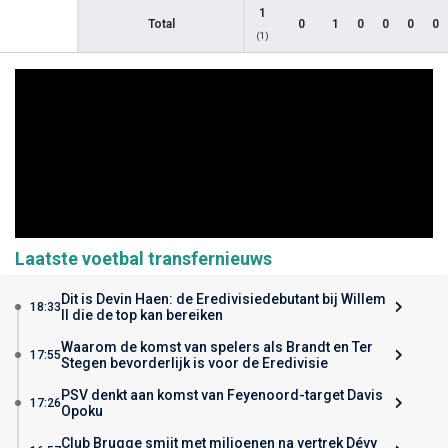
1
Total
0
1
0
0
0
0
(1)
Laatste voetbal transfernieuws
Dit is Devin Haen: de Eredivisiedebutant bij Willem
18:33
II die de top kan bereiken
Waarom de komst van spelers als Brandt en Ter
17:55
Stegen bevorderlijk is voor de Eredivisie
PSV denkt aan komst van Feyenoord-target Davis
17:26
Opoku
Club Brugge smijt met miljoenen na vertrek Dévy