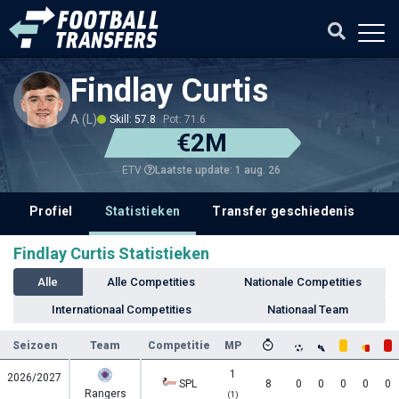
Findlay Curtis
A (L)
Skill: 57.8
Pot: 71.6
€2M
Laatste update: 1 aug. 26
ETV
Profiel
Statistieken
Transfer geschiedenis
Findlay Curtis Statistieken
Alle
Alle Competities
Nationale Competities
Internationaal Competities
Nationaal Team
Seizoen
Team
Competitie
MP
1
2026/2027
SPL
8
0
0
0
0
0
Rangers
(1)