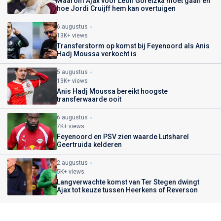
Waarom Ajax voor Leon Goretzka moet gaan en
hoe Jordi Cruijff hem kan overtuigen
6 augustus
13K+ views
Transferstorm op komst bij Feyenoord als Anis
Hadj Moussa verkocht is
5 augustus
13K+ views
Anis Hadj Moussa bereikt hoogste
transferwaarde ooit
6 augustus
7K+ views
Feyenoord en PSV zien waarde Lutsharel
Geertruida kelderen
2 augustus
5K+ views
Langverwachte komst van Ter Stegen dwingt
Ajax tot keuze tussen Heerkens of Reverson