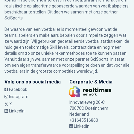
komen in de enorme interesse in de voetbal transfermarkt en om
realistische op algoritme gebaseerde waarden van voetbalspelers
beschikbaar te stellen. Dit doen we samen met onze partner
SciSports
.
De waarde van een voetballer is momenteel gewoon wat de
teams, spelers en makelaars bepalen door simpel te zeggen wat
ze waard zijn. Wij gebruiken gedetailleerde voetbal statistieken, de
huidige en toekomstige Skill levels, contract data en nog meer
details om zo onze unieke rekenmethodes toe te kunnen passen.
Vanuit daar zijn we, samen met onze partner SciSports, in staat
om een eigen transferwaarde voorspelling te doen en dat voor alle
voetballers in de grootste competities wereldwijd.
Volg ons op social media
Corporate & Media
Facebook
Instagram
Innovatieweg 20-C
X
7007CD Doetinchem
LinkedIn
Nederland
+31645516860
LinkedIn