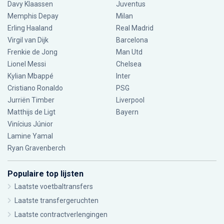
Davy Klaassen
Juventus
Memphis Depay
Milan
Erling Haaland
Real Madrid
Virgil van Dijk
Barcelona
Frenkie de Jong
Man Utd
Lionel Messi
Chelsea
Kylian Mbappé
Inter
Cristiano Ronaldo
PSG
Jurriën Timber
Liverpool
Matthijs de Ligt
Bayern
Vinícius Júnior
Lamine Yamal
Ryan Gravenberch
Populaire top lijsten
Laatste voetbaltransfers
Laatste transfergeruchten
Laatste contractverlengingen