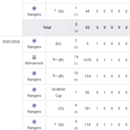
1
UEL
44
0
0
0
0
0
Rangers
(1)
2
Total
52
0
0
0
0
0
(2)
2
2025/2026
SLC
9
1
0
0
0
0
Rangers
(2)
14
SPL
1076
5
1
1
0
0
Kilmarnock
(1)
10
SPL
194
1
0
0
0
0
Rangers
(9)
Scottish
1
90
0
1
0
0
0
Rangers
Cup
4
UCL
181
1
0
0
0
0
Rangers
(2)
4
UEL
118
0
1
1
0
0
Rangers
(3)