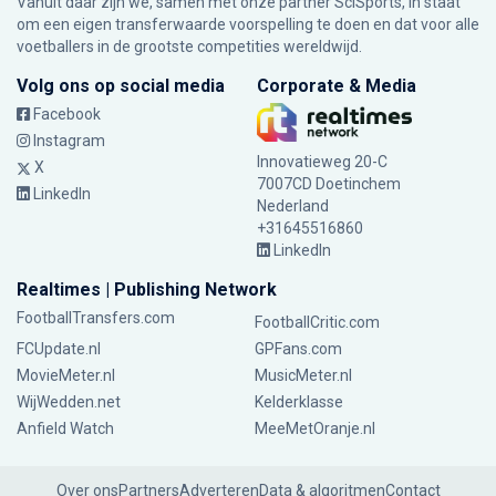
Vanuit daar zijn we, samen met onze partner SciSports, in staat
om een eigen transferwaarde voorspelling te doen en dat voor alle
voetballers in de grootste competities wereldwijd.
Volg ons op social media
Corporate & Media
Facebook
Instagram
Innovatieweg 20-C
X
7007CD Doetinchem
LinkedIn
Nederland
+31645516860
LinkedIn
Realtimes | Publishing Network
FootballTransfers.com
FootballCritic.com
FCUpdate.nl
GPFans.com
MovieMeter.nl
MusicMeter.nl
WijWedden.net
Kelderklasse
Anfield Watch
MeeMetOranje.nl
Over ons
Partners
Adverteren
Data & algoritmen
Contact