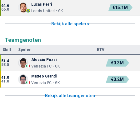
Lucas Perri
64.6
€15.1M
66.0
Leeds United • GK
Bekijk alle spelers
Teamgenoten
Skill
Speler
ETV
Alessio Pozzi
51.4
€0.3M
53.5
Venezia FC • GK
Matteo Grandi
41.0
€0.2M
41.0
Venezia FC • GK
Bekijk alle teamgenoten