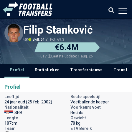
Filip Stanković
GK
Skill: 61.7
Pot: 69.3
€6.4M
Laatste update: 1 aug. 26
ETV
Profiel
Statistieken
Transfernieuws
Transfer
Profiel
Leeftijd
Beste speelstijl
24 jaar oud (25 feb. 2002)
Voetballende keeper
Nationaliteit
Voorkeurs voet
SRB
Rechts
Lengte
Gewicht
187cm
78 kg
Team
ETV Bereik