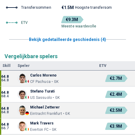
€1.5M
Transfersommen
Hoogste transfersom
€9.3M
ETV
Meeste waardevolle
Bekijk gedetailleerde geschiedenis (4)
Vergelijkbare spelers
Skill
Speler
ETV
Carlos Moreno
64.8
€2.7M
64.8
CF Pachuca • GK
Stefano Turati
64.8
€2.4M
68.4
US Sassuolo • GK
Michael Zetterer
64.8
€2.5M
64.8
Eintracht Frankfurt • GK
Mark Travers
64.8
€3.9M
66.7
Everton FC • GK