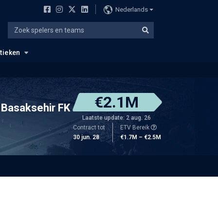
Nederlands
stieken
€2.1M
 Basaksehir FK
Laatste update: 2 aug. 26
Contract tot
ETV Bereik
30 jun. 28
€1.7M – €2.5M