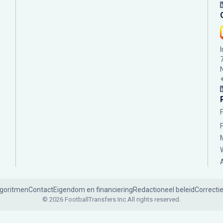
lgoritmen
Contact
Eigendom en financiering
Redactioneel beleid
Correcti
© 2026 FootballTransfers Inc.
All rights reserved.