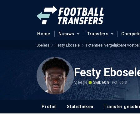
Home
Nieuws
Transfers
Competi
Spelers
Festy Ebosele
Potentieel vergelijkbare voetbal
Festy Ebosel
V, M (R)
Skill: 60.8
Pot: 66.3
Profiel
Statistieken
Transfer geschi