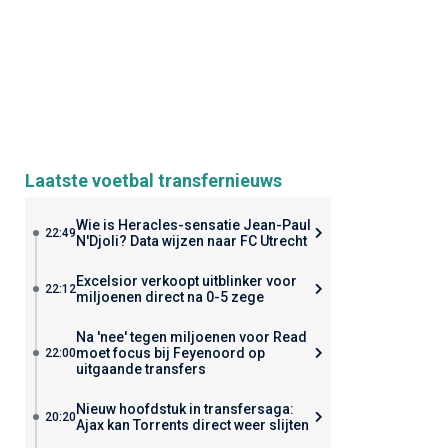
Laatste voetbal transfernieuws
Wie is Heracles-sensatie Jean-Paul
22:49
N'Djoli? Data wijzen naar FC Utrecht
Excelsior verkoopt uitblinker voor
22:12
miljoenen direct na 0-5 zege
Na 'nee' tegen miljoenen voor Read
moet focus bij Feyenoord op
22:00
uitgaande transfers
Nieuw hoofdstuk in transfersaga:
20:20
Ajax kan Torrents direct weer slijten