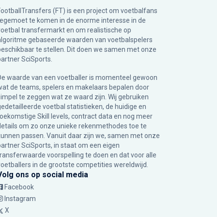
FootballTransfers (FT) is een project om voetbalfans
tegemoet te komen in de enorme interesse in de
voetbal transfermarkt en om realistische op
algoritme gebaseerde waarden van voetbalspelers
beschikbaar te stellen. Dit doen we samen met onze
partner
SciSports
.
De waarde van een voetballer is momenteel gewoon
wat de teams, spelers en makelaars bepalen door
simpel te zeggen wat ze waard zijn. Wij gebruiken
gedetailleerde voetbal statistieken, de huidige en
toekomstige Skill levels, contract data en nog meer
details om zo onze unieke rekenmethodes toe te
kunnen passen. Vanuit daar zijn we, samen met onze
partner SciSports, in staat om een eigen
transferwaarde voorspelling te doen en dat voor alle
voetballers in de grootste competities wereldwijd.
Volg ons op social media
Facebook
Instagram
X