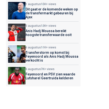
1 augustus
15K+ views
Dit gaat er de komende weken op
de transfermarkt gebeuren bij
Ajax
5 augustus
13K+ views
Anis Hadj Moussa bereikt
hoogste transferwaarde ooit
6 augustus
11K+ views
Transferstorm op komst bij
Feyenoord als Anis Hadj Moussa
verkocht is
6 augustus
7K+ views
Feyenoord en PSV zien waarde
Lutsharel Geertruida kelderen