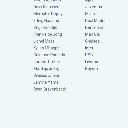
Wout Weghorst
Ajax
Davy Klaassen
Juventus
Memphis Depay
Milan
Erling Haaland
Real Madrid
Virgil van Dijk
Barcelona
Frenkie de Jong
Man Utd
Lionel Messi
Chelsea
Kylian Mbappé
Inter
Cristiano Ronaldo
PSG
Jurriën Timber
Liverpool
Matthijs de Ligt
Bayern
Vinícius Júnior
Lamine Yamal
Ryan Gravenberch