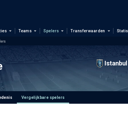
ties
Teams
Spelers
Transferwaarden
Stati
lers
Istanbul
e
edenis
Vergelijkbare spelers