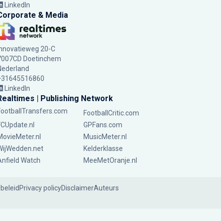
LinkedIn
Corporate & Media
Innovatieweg 20-C
7007CD Doetinchem
Nederland
+31645516860
LinkedIn
Realtimes | Publishing Network
FootballTransfers.com
FootballCritic.com
FCUpdate.nl
GPFans.com
MovieMeter.nl
MusicMeter.nl
WijWedden.net
Kelderklasse
Anfield Watch
MeeMetOranje.nl
ebeleid
Privacy policy
Disclaimer
Auteurs