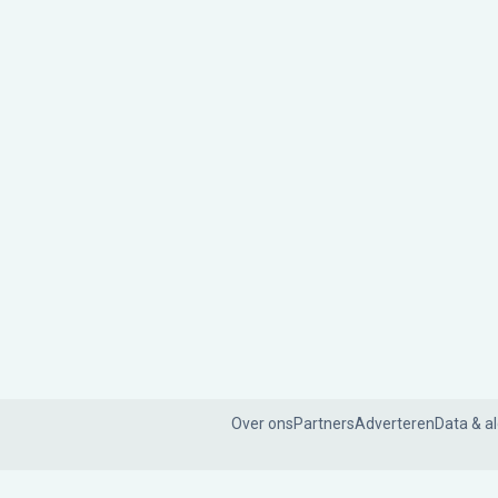
Over ons
Partners
Adverteren
Data & a