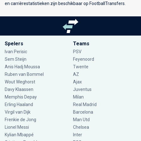
en carrièrestatistieken zijn beschikbaar op FootballTransfers.
Spelers
Teams
Ivan Perisic
PSV
Sem Steijn
Feyenoord
Anis Hadj Moussa
Twente
Ruben van Bommel
AZ
Wout Weghorst
Ajax
Davy Klaassen
Juventus
Memphis Depay
Milan
Erling Haaland
Real Madrid
Virgil van Dijk
Barcelona
Frenkie de Jong
Man Utd
Lionel Messi
Chelsea
Kylian Mbappé
Inter