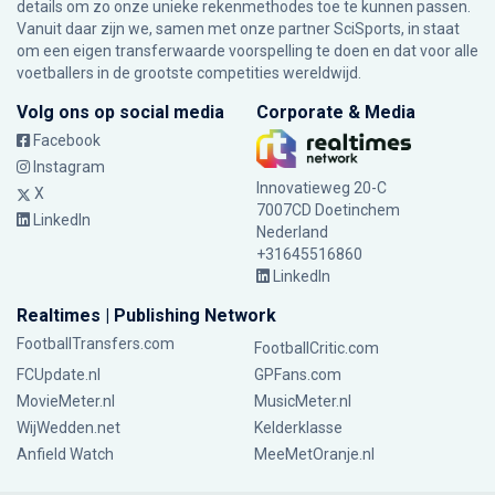
details om zo onze unieke rekenmethodes toe te kunnen passen.
Vanuit daar zijn we, samen met onze partner SciSports, in staat
om een eigen transferwaarde voorspelling te doen en dat voor alle
voetballers in de grootste competities wereldwijd.
Volg ons op social media
Corporate & Media
Facebook
Instagram
Innovatieweg 20-C
X
7007CD Doetinchem
LinkedIn
Nederland
+31645516860
LinkedIn
Realtimes | Publishing Network
FootballTransfers.com
FootballCritic.com
FCUpdate.nl
GPFans.com
MovieMeter.nl
MusicMeter.nl
WijWedden.net
Kelderklasse
Anfield Watch
MeeMetOranje.nl