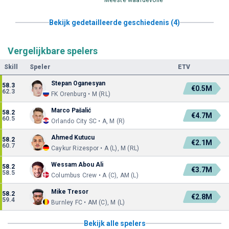
Bekijk gedetailleerde geschiedenis (4)
Vergelijkbare spelers
Skill
Speler
ETV
Stepan Oganesyan
58.3
€0.5M
62.3
FK Orenburg • M (RL)
Marco Pašalić
58.2
€4.7M
60.5
Orlando City SC • A, M (R)
Ahmed Kutucu
58.2
€2.1M
60.7
Caykur Rizespor • A (L), M (RL)
Wessam Abou Ali
58.2
€3.7M
58.5
Columbus Crew • A (C), AM (L)
Mike Tresor
58.2
€2.8M
59.4
Burnley FC • AM (C), M (L)
Bekijk alle spelers