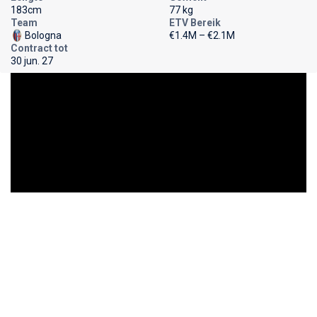
183cm
77 kg
Team
ETV Bereik
Bologna
€1.4M – €2.1M
Contract tot
30 jun. 27