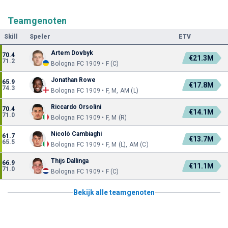
Teamgenoten
Skill
Speler
ETV
Artem Dovbyk
70.4
€21.3M
71.2
Bologna FC 1909 • F (C)
Jonathan Rowe
65.9
€17.8M
74.3
Bologna FC 1909 • F, M, AM (L)
Riccardo Orsolini
70.4
€14.1M
71.0
Bologna FC 1909 • F, M (R)
Nicolò Cambiaghi
61.7
€13.7M
65.5
Bologna FC 1909 • F, M (L), AM (C)
Thijs Dallinga
66.9
€11.1M
71.0
Bologna FC 1909 • F (C)
Bekijk alle teamgenoten