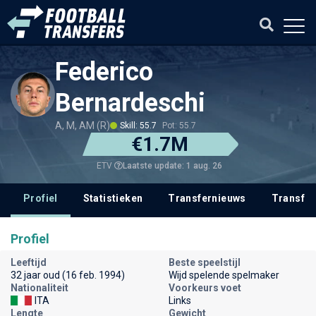
Federico
Bernardeschi
A, M, AM (R)
Skill: 55.7
Pot: 55.7
€1.7M
Laatste update: 1 aug. 26
ETV
Profiel
Statistieken
Transfernieuws
Transfer
Profiel
Leeftijd
Beste speelstijl
32 jaar oud (16 feb. 1994)
Wijd spelende spelmaker
Nationaliteit
Voorkeurs voet
ITA
Links
Lengte
Gewicht