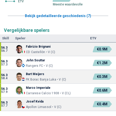
ETV
Meeste waardevolle
Bekijk gedetailleerde geschiedenis (7)
Vergelijkbare spelers
Skill
Speler
ETV
Fabrizio Brignani
56.3
€0.9M
56.7
CD Castellón • V (C)
John Souttar
56.3
€1.2M
57.3
Rangers FC • V (C)
Bart Meijers
56.3
€0.3M
58.4
FK Borac Banja Luka • V (C)
Marco Imperiale
56.3
€0.6M
57.9
Carrarese Calcio 1908 • V (CL)
Josef Kvida
56.3
€0.4M
57.7
Apollon Limassol • V (C)