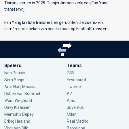
Tianjin Jinmen in 2025. Tianjin Jinmen verkreeg Fan Yang
transfervrij.
Fan Yang laatste transfers en geruchten, seizoens- en
carrièrestatistieken zijn beschikbaar op FootballTransfers.
Spelers
Teams
Ivan Perisic
PSV
Sem Steijn
Feyenoord
Anis Hadj Moussa
Twente
Ruben van Bommel
AZ
Wout Weghorst
Ajax
Davy Klaassen
Juventus
Memphis Depay
Milan
Erling Haaland
Real Madrid
Virgil van Dijk
Barcelona