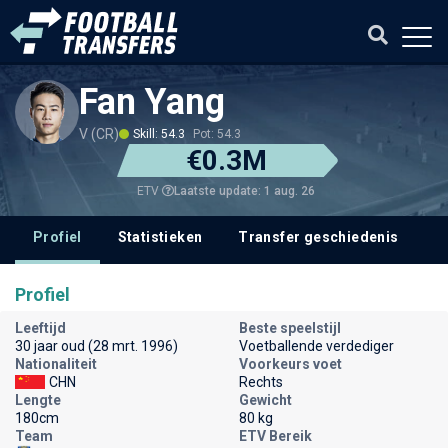
Fan Yang
V (CR)
Skill: 54.3
Pot: 54.3
€0.3M
Laatste update: 1 aug. 26
ETV
Profiel
Statistieken
Transfer geschiedenis
V
Profiel
Leeftijd
Beste speelstijl
30 jaar oud (28 mrt. 1996)
Voetballende verdediger
Nationaliteit
Voorkeurs voet
CHN
Rechts
Lengte
Gewicht
180cm
80 kg
Team
ETV Bereik