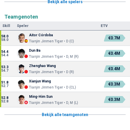
Bekijk alle spelers
Teamgenoten
Skill
Speler
ETV
Aitor Córdoba
58.0
€0.7M
58.0
Tianjin Jinmen Tiger • D (C)
Dun Ba
54.4
€0.4M
54.4
Tianjin Jinmen Tiger • D, M (R)
Zhenghao Wang
53.3
€0.4M
54.7
Tianjin Jinmen Tiger • D (R)
Xianjun Wang
51.8
€0.3M
52.7
Tianjin Jinmen Tiger • D (CL)
Ming-Him Sun
52.8
€0.3M
52.8
Tianjin Jinmen Tiger • D, M (L)
Bekijk alle teamgenoten