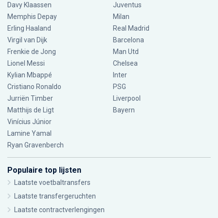
Davy Klaassen
Juventus
Memphis Depay
Milan
Erling Haaland
Real Madrid
Virgil van Dijk
Barcelona
Frenkie de Jong
Man Utd
Lionel Messi
Chelsea
Kylian Mbappé
Inter
Cristiano Ronaldo
PSG
Jurriën Timber
Liverpool
Matthijs de Ligt
Bayern
Vinícius Júnior
Lamine Yamal
Ryan Gravenberch
Populaire top lijsten
Laatste voetbaltransfers
Laatste transfergeruchten
Laatste contractverlengingen