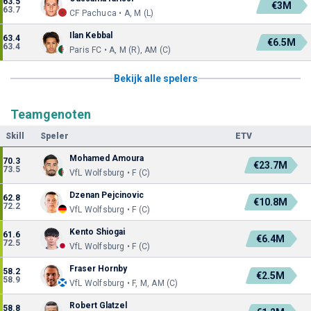
63.5
€3M
63.7
CF Pachuca • A, M (L)
Ilan Kebbal
63.4
€6.5M
63.4
Paris FC • A, M (R), AM (C)
Bekijk alle spelers
Teamgenoten
Skill
Speler
ETV
Mohamed Amoura
70.3
€23.7M
73.5
VfL Wolfsburg • F (C)
Dzenan Pejcinovic
62.8
€10.8M
72.2
VfL Wolfsburg • F (C)
Kento Shiogai
61.6
€6.4M
72.5
VfL Wolfsburg • F (C)
Fraser Hornby
58.2
€2.5M
58.9
VfL Wolfsburg • F, M, AM (C)
Robert Glatzel
58.8