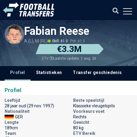
Fabian Reese
A (L), M (RL)
Skill: 61.0
Pot: 61.5
€3.3M
Laatste update: 1 aug. 26
ETV
Profiel
Statistieken
Transfer geschiedenis
V
Profiel
Leeftijd
Beste speelstijl
28 jaar oud (29 nov. 1997)
Klassieke vleugelspits
Nationaliteit
Voorkeurs voet
GER
Rechts
Lengte
Gewicht
189cm
80 kg
Team
ETV Bereik