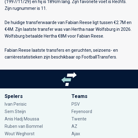
(1997/11/29) en hij is 189cm lang. Zijn favoriete voet is Rechts.
Zijn rugnummer is 11.
De huidige transferwaarde van Fabian Reese ligt tussen €2.7M en
€4M. Zijn laatste transfer was van Hertha naar Wolfsburg in 2026.
Wolfsburg betaalde Hertha €8M voor Fabian Reese.
Fabian Reese laatste transfers en geruchten, seizoens- en
carrièrestatistieken zijn beschikbaar op FootballTransfers.
Spelers
Teams
Ivan Perisic
PSV
Sem Steijn
Feyenoord
Anis Hadj Moussa
Twente
Ruben van Bommel
AZ
Wout Weghorst
Ajax