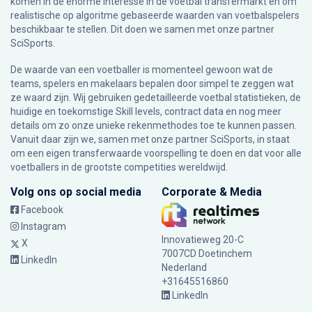
komen in de enorme interesse in de voetbal transfermarkt en om
realistische op algoritme gebaseerde waarden van voetbalspelers
beschikbaar te stellen. Dit doen we samen met onze partner
SciSports
.
De waarde van een voetballer is momenteel gewoon wat de
teams, spelers en makelaars bepalen door simpel te zeggen wat
ze waard zijn. Wij gebruiken gedetailleerde voetbal statistieken, de
huidige en toekomstige Skill levels, contract data en nog meer
details om zo onze unieke rekenmethodes toe te kunnen passen.
Vanuit daar zijn we, samen met onze partner SciSports, in staat
om een eigen transferwaarde voorspelling te doen en dat voor alle
voetballers in de grootste competities wereldwijd.
Volg ons op social media
Corporate & Media
Facebook
Instagram
Innovatieweg 20-C
X
7007CD Doetinchem
LinkedIn
Nederland
+31645516860
LinkedIn