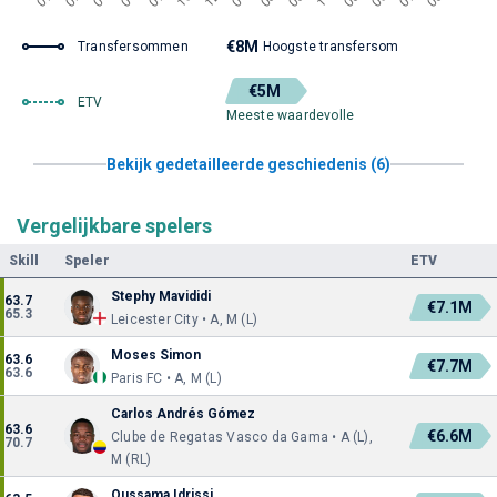
€8M
Transfersommen
Hoogste transfersom
€5M
ETV
Meeste waardevolle
Bekijk gedetailleerde geschiedenis (6)
Vergelijkbare spelers
Skill
Speler
ETV
Stephy Mavididi
63.7
€7.1M
65.3
Leicester City • A, M (L)
Moses Simon
63.6
€7.7M
63.6
Paris FC • A, M (L)
Carlos Andrés Gómez
63.6
€6.6M
Clube de Regatas Vasco da Gama • A (L),
70.7
M (RL)
Oussama Idrissi