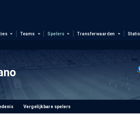
ties
Teams
Spelers
Transferwaarden
Stati
ano
edenis
Vergelijkbare spelers