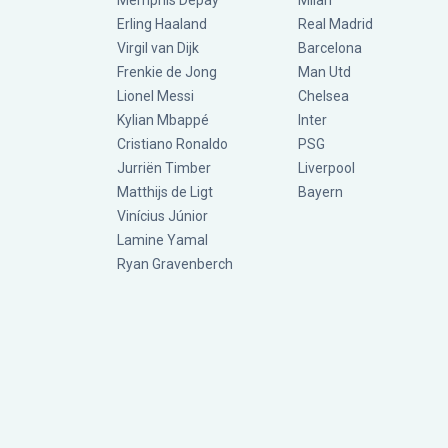
Memphis Depay
Milan
Erling Haaland
Real Madrid
Virgil van Dijk
Barcelona
Frenkie de Jong
Man Utd
Lionel Messi
Chelsea
Kylian Mbappé
Inter
Cristiano Ronaldo
PSG
Jurriën Timber
Liverpool
Matthijs de Ligt
Bayern
Vinícius Júnior
Lamine Yamal
Ryan Gravenberch