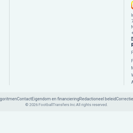
lgoritmen
Contact
Eigendom en financiering
Redactioneel beleid
Correcti
© 2026 FootballTransfers Inc.
All rights reserved.