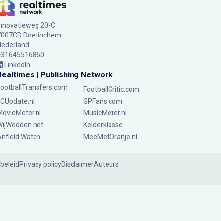
Innovatieweg 20-C
7007CD Doetinchem
Nederland
+31645516860
LinkedIn
Realtimes | Publishing Network
FootballTransfers.com
FootballCritic.com
FCUpdate.nl
GPFans.com
MovieMeter.nl
MusicMeter.nl
WijWedden.net
Kelderklasse
Anfield Watch
MeeMetOranje.nl
ebeleid
Privacy policy
Disclaimer
Auteurs