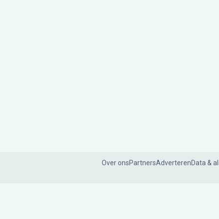
Over ons
Partners
Adverteren
Data & a