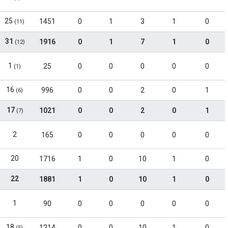
25
1451
0
1
3
1
0
(11)
31
1916
0
1
7
1
0
(12)
1
25
0
0
0
0
0
(1)
16
996
0
0
2
0
1
(6)
17
1021
0
0
2
0
1
(7)
2
165
0
0
0
0
0
20
1716
1
0
10
1
0
22
1881
1
0
10
1
0
1
90
0
0
0
0
0
18
1214
0
0
10
1
0
(5)