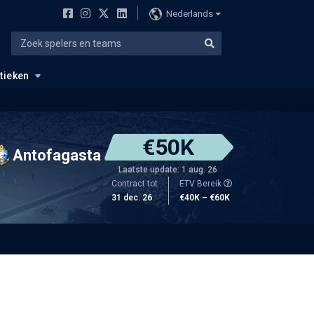
Nederlands
stieken
€50K
Antofagasta
Laatste update: 1 aug. 26
Contract tot
ETV Bereik
31 dec. 26
€40K – €60K