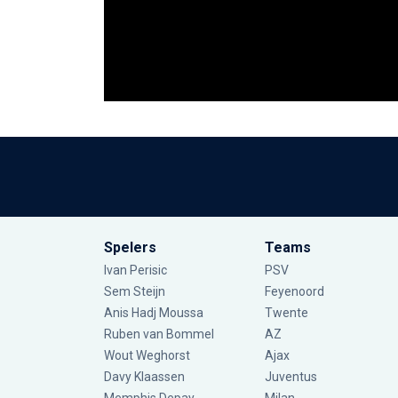
Spelers
Teams
Ivan Perisic
PSV
Sem Steijn
Feyenoord
Anis Hadj Moussa
Twente
Ruben van Bommel
AZ
Wout Weghorst
Ajax
Davy Klaassen
Juventus