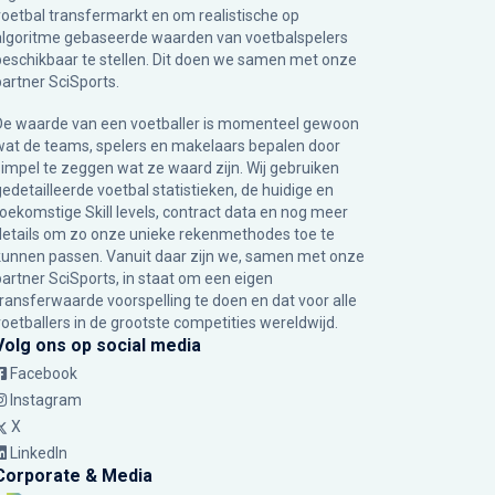
voetbal transfermarkt en om realistische op
algoritme gebaseerde waarden van voetbalspelers
beschikbaar te stellen. Dit doen we samen met onze
partner
SciSports
.
De waarde van een voetballer is momenteel gewoon
wat de teams, spelers en makelaars bepalen door
simpel te zeggen wat ze waard zijn. Wij gebruiken
gedetailleerde voetbal statistieken, de huidige en
toekomstige Skill levels, contract data en nog meer
details om zo onze unieke rekenmethodes toe te
kunnen passen. Vanuit daar zijn we, samen met onze
partner SciSports, in staat om een eigen
transferwaarde voorspelling te doen en dat voor alle
voetballers in de grootste competities wereldwijd.
Volg ons op social media
Facebook
Instagram
X
LinkedIn
Corporate & Media