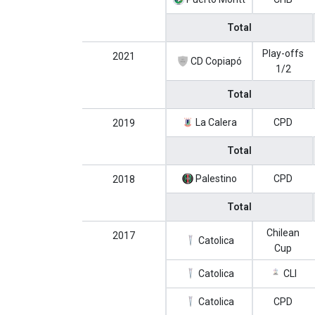
Total
Play-offs
2021
CD Copiapó
1/2
Total
La Calera
CPD
2019
Total
Palestino
CPD
2018
Total
Chilean
2017
Catolica
Cup
Catolica
CLI
Catolica
CPD