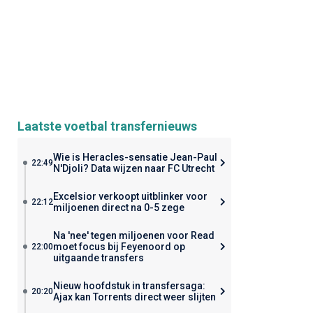
Laatste voetbal transfernieuws
Wie is Heracles-sensatie Jean-Paul
22:49
N'Djoli? Data wijzen naar FC Utrecht
Excelsior verkoopt uitblinker voor
22:12
miljoenen direct na 0-5 zege
Na 'nee' tegen miljoenen voor Read
moet focus bij Feyenoord op
22:00
uitgaande transfers
Nieuw hoofdstuk in transfersaga:
20:20
Ajax kan Torrents direct weer slijten