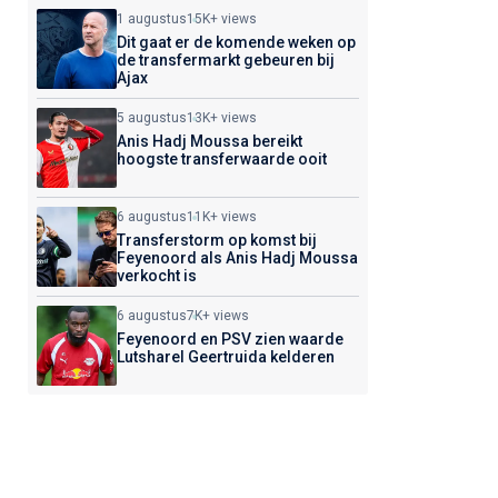
1 augustus
15K+ views
Dit gaat er de komende weken op
de transfermarkt gebeuren bij
Ajax
5 augustus
13K+ views
Anis Hadj Moussa bereikt
hoogste transferwaarde ooit
6 augustus
11K+ views
Transferstorm op komst bij
Feyenoord als Anis Hadj Moussa
verkocht is
6 augustus
7K+ views
Feyenoord en PSV zien waarde
Lutsharel Geertruida kelderen