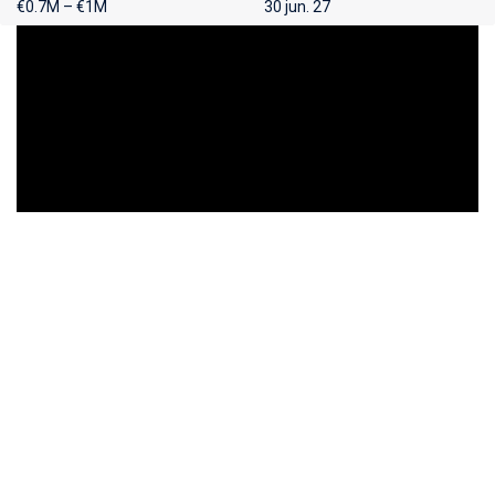
€0.7M – €1M
30 jun. 27