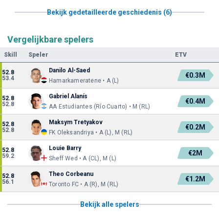
Bekijk gedetailleerde geschiedenis (6)
Vergelijkbare spelers
Skill
Speler
ETV
Danilo Al-Saed
52.8
€0.3M
53.4
Hamarkameratene • A (L)
Gabriel Alanís
52.8
€0.4M
52.8
AA Estudiantes (Río Cuarto) • M (RL)
Maksym Tretyakov
52.8
€0.2M
52.8
FK Oleksandriya • A (L), M (RL)
Louie Barry
52.8
€2M
59.2
Sheff Wed • A (CL), M (L)
Theo Corbeanu
52.8
€1.2M
56.1
Toronto FC • A (R), M (RL)
Bekijk alle spelers