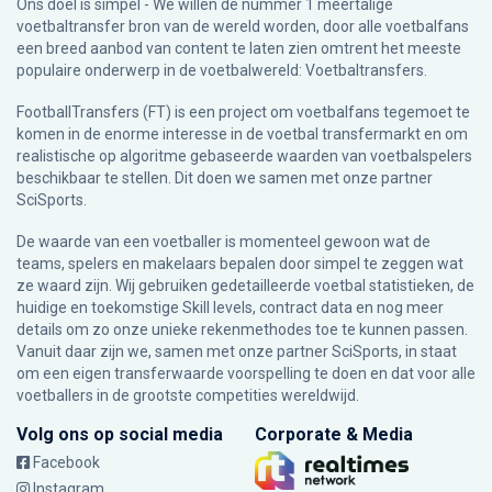
Ons doel is simpel - We willen de nummer 1 meertalige
voetbaltransfer bron van de wereld worden, door alle voetbalfans
een breed aanbod van content te laten zien omtrent het meeste
populaire onderwerp in de voetbalwereld: Voetbaltransfers.
FootballTransfers (FT) is een project om voetbalfans tegemoet te
komen in de enorme interesse in de voetbal transfermarkt en om
realistische op algoritme gebaseerde waarden van voetbalspelers
beschikbaar te stellen. Dit doen we samen met onze partner
SciSports
.
De waarde van een voetballer is momenteel gewoon wat de
teams, spelers en makelaars bepalen door simpel te zeggen wat
ze waard zijn. Wij gebruiken gedetailleerde voetbal statistieken, de
huidige en toekomstige Skill levels, contract data en nog meer
details om zo onze unieke rekenmethodes toe te kunnen passen.
Vanuit daar zijn we, samen met onze partner SciSports, in staat
om een eigen transferwaarde voorspelling te doen en dat voor alle
voetballers in de grootste competities wereldwijd.
Volg ons op social media
Corporate & Media
Facebook
Instagram