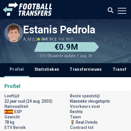
Estanis Pedrola
A, M (L)
Skill: 51.2
Pot: 56.7
€0.9M
Laatste update: 1 aug. 26
ETV
Profiel
Statistieken
Transfernieuws
Transfer
Profiel
Leeftijd
Beste speelstijl
22 jaar oud (24 aug. 2003)
Klassieke vleugelspits
Nationaliteit
Voorkeurs voet
ESP
Rechts
Gewicht
Team
78 kg
Real Oviedo
ETV Bereik
Contract tot