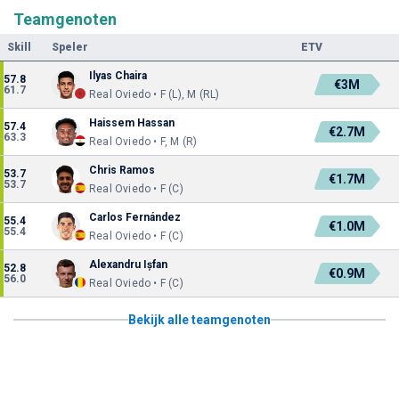
Teamgenoten
Skill
Speler
ETV
Ilyas Chaira
57.8
€3M
61.7
Real Oviedo • F (L), M (RL)
Haissem Hassan
57.4
€2.7M
63.3
Real Oviedo • F, M (R)
Chris Ramos
53.7
€1.7M
53.7
Real Oviedo • F (C)
Carlos Fernández
55.4
€1.0M
55.4
Real Oviedo • F (C)
Alexandru Ișfan
52.8
€0.9M
56.0
Real Oviedo • F (C)
Bekijk alle teamgenoten