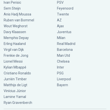
Ivan Perisic
PSV
Sem Steijn
Feyenoord
Anis Hadj Moussa
Twente
Ruben van Bommel
AZ
Wout Weghorst
Ajax
Davy Klaassen
Juventus
Memphis Depay
Milan
Erling Haaland
Real Madrid
Virgil van Dijk
Barcelona
Frenkie de Jong
Man Utd
Lionel Messi
Chelsea
Kylian Mbappé
Inter
Cristiano Ronaldo
PSG
Jurriën Timber
Liverpool
Matthijs de Ligt
Bayern
Vinícius Júnior
Lamine Yamal
Ryan Gravenberch