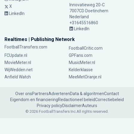
Innovatieweg 20-C
X
7007CD Doetinchem
LinkedIn
Nederland
+31645516860
LinkedIn
Realtimes | Publishing Network
FootballTransfers.com
FootballCritic.com
FCUpdate.nl
GPFans.com
MovieMeter.nl
MusicMeter.nl
WijWedden.net
Kelderklasse
Anfield Watch
MeeMetOranje.nl
Over ons
Partners
Adverteren
Data & algoritmen
Contact
Eigendom en financiering
Redactioneel beleid
Correctiebeleid
Privacy policy
Disclaimer
Auteurs
© 2026 FootballTransfers Inc.
All rights reserved.