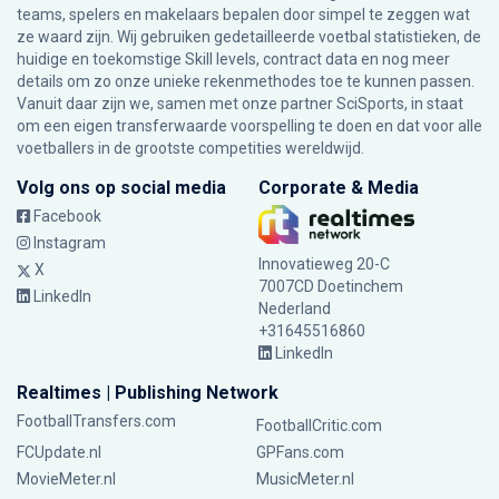
teams, spelers en makelaars bepalen door simpel te zeggen wat
ze waard zijn. Wij gebruiken gedetailleerde voetbal statistieken, de
huidige en toekomstige Skill levels, contract data en nog meer
details om zo onze unieke rekenmethodes toe te kunnen passen.
Vanuit daar zijn we, samen met onze partner SciSports, in staat
om een eigen transferwaarde voorspelling te doen en dat voor alle
voetballers in de grootste competities wereldwijd.
Volg ons op social media
Corporate & Media
Facebook
Instagram
Innovatieweg 20-C
X
7007CD Doetinchem
LinkedIn
Nederland
+31645516860
LinkedIn
Realtimes | Publishing Network
FootballTransfers.com
FootballCritic.com
FCUpdate.nl
GPFans.com
MovieMeter.nl
MusicMeter.nl