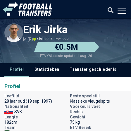
Erik Jirka
M (R)
Skill: 55.7
Pot: 56.2
€0.5M
Laatste update: 1 aug. 26
ETV
Profiel
Statistieken
Transfer geschiedenis
V
Profiel
Leeftijd
Beste speelstijl
28 jaar oud (19 sep. 1997)
Klassieke vleugelspits
Nationaliteit
Voorkeurs voet
SVK
Rechts
Lengte
Gewicht
182cm
75 kg
Team
ETV Bereik