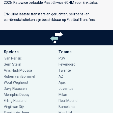
2026. Katowice betaalde Piast Gliwice €0.4M voor Erik Jirka.
Erik Jirka laatste transfers en geruchten, seizoens- en
carrièrestatistieken zijn beschikbaar op FootballTransfers.
Spelers
Teams
Ivan Perisic
PSV
Sem Steijn
Feyenoord
Anis Hadj Moussa
Twente
Ruben van Bommel
AZ
Wout Weghorst
Ajax
Davy Klaassen
Juventus
Memphis Depay
Milan
Erling Haaland
Real Madrid
Virgil van Dijk
Barcelona
Frenkie de Jong
Man Utd