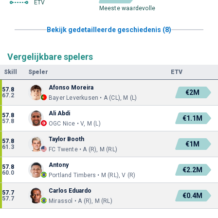
ETV
Meeste waardevolle
Bekijk gedetailleerde geschiedenis (8)
Vergelijkbare spelers
Skill
Speler
ETV
Afonso Moreira
57.8
€2M
67.2
Bayer Leverkusen • A (CL), M (L)
Ali Abdi
57.8
€1.1M
57.8
OGC Nice • V, M (L)
Taylor Booth
57.8
€1M
61.3
FC Twente • A (R), M (RL)
Antony
57.8
€2.2M
60.0
Portland Timbers • M (RL), V (R)
Carlos Eduardo
57.7
€0.4M
57.7
Mirassol • A (R), M (RL)