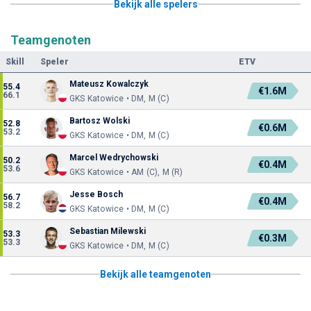
Bekijk alle spelers
Teamgenoten
Skill
Speler
ETV
Mateusz Kowalczyk
55.4
€1.6M
66.1
GKS Katowice • DM, M (C)
Bartosz Wolski
52.8
€0.6M
53.2
GKS Katowice • DM, M (C)
Marcel Wedrychowski
50.2
€0.4M
53.6
GKS Katowice • AM (C), M (R)
Jesse Bosch
56.7
€0.4M
58.2
GKS Katowice • DM, M (C)
Sebastian Milewski
53.3
€0.3M
53.3
GKS Katowice • DM, M (C)
Bekijk alle teamgenoten