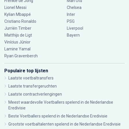
Frenkie de Jong
Man Utd
Lionel Messi
Chelsea
Kylian Mbappé
Inter
Cristiano Ronaldo
PSG
Jurriën Timber
Liverpool
Matthijs de Ligt
Bayern
Vinícius Júnior
Lamine Yamal
Ryan Gravenberch
Populaire top lijsten
Laatste voetbaltransfers
Laatste transfergeruchten
Laatste contractverlengingen
Meest waardevolle Voetballers spelend in de Nederlandse
Eredivisie
Beste Voetballers spelend in de Nederlandse Eredivisie
Grootste voetbaltalenten spelend in de Nederlandse Eredivisie