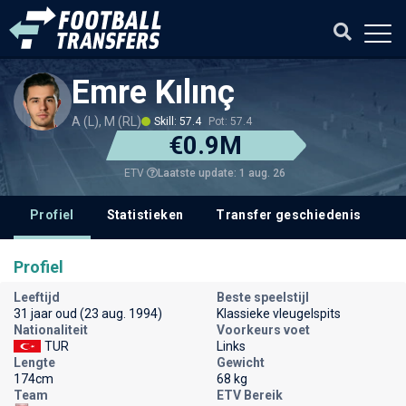
Emre Kılınç
A (L), M (RL)
Skill: 57.4
Pot: 57.4
€0.9M
Laatste update: 1 aug. 26
ETV
Profiel
Statistieken
Transfer geschiedenis
V
Profiel
Leeftijd
Beste speelstijl
31 jaar oud (23 aug. 1994)
Klassieke vleugelspits
Nationaliteit
Voorkeurs voet
TUR
Links
Lengte
Gewicht
174cm
68 kg
Team
ETV Bereik