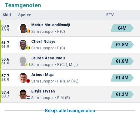
Teamgenoten
Skill
Speler
ETV
Marius Mouandilmadji
60.9
€4M
60.9
Samsunspor • F (C)
Cherif Ndiaye
61.7
€2.8M
61.9
Samsunspor • F (C)
Jaurès Assoumou
55.6
€1.8M
61.6
Samsunspor • F (CL), M (L)
Arbnor Muja
57.7
€1.4M
58.9
Samsunspor • F (R), M (RL)
Elayis Tavsan
57.4
€1.2M
60.7
Samsunspor • F, M (R)
Bekijk alle teamgenoten