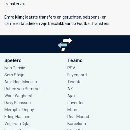
transfervrij.
Emre Kılınç laatste transfers en geruchten, seizoens- en
carrièrestatistieken zijn beschikbaar op FootballTransfers.
Spelers
Teams
Ivan Perisic
PSV
Sem Steijn
Feyenoord
Anis Hadj Moussa
Twente
Ruben van Bommel
AZ
Wout Weghorst
Ajax
Davy Klaassen
Juventus
Memphis Depay
Milan
Erling Haaland
Real Madrid
Virgil van Dijk
Barcelona