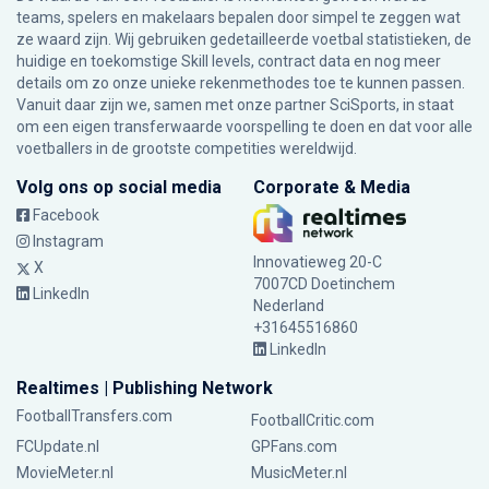
teams, spelers en makelaars bepalen door simpel te zeggen wat
ze waard zijn. Wij gebruiken gedetailleerde voetbal statistieken, de
huidige en toekomstige Skill levels, contract data en nog meer
details om zo onze unieke rekenmethodes toe te kunnen passen.
Vanuit daar zijn we, samen met onze partner SciSports, in staat
om een eigen transferwaarde voorspelling te doen en dat voor alle
voetballers in de grootste competities wereldwijd.
Volg ons op social media
Corporate & Media
Facebook
Instagram
Innovatieweg 20-C
X
7007CD Doetinchem
LinkedIn
Nederland
+31645516860
LinkedIn
Realtimes | Publishing Network
FootballTransfers.com
FootballCritic.com
FCUpdate.nl
GPFans.com
MovieMeter.nl
MusicMeter.nl