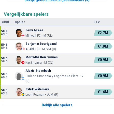
Vergelijkbare spelers
Skill
Speler
ETV
Femi Azeez
59.8
€2.7M
63.5
Millwall FC • M (RL)
Benjamin Bourigeaud
59.6
€1.9M
59.6
Al-Ahli SC • M, VM (C)
Mortadha Ben Ouanes
59.6
€0.9M
59.6
Kasimpasa • M (CL)
Alexis Steimbach
59.5
€0.9M
Club de Gimnasia y Esgrima La Plata • V
60.3
(R)
Patrik Wålemark
59.5
€1.6M
63.3
Lech Poznan • A, M (R)
Bekijk alle spelers