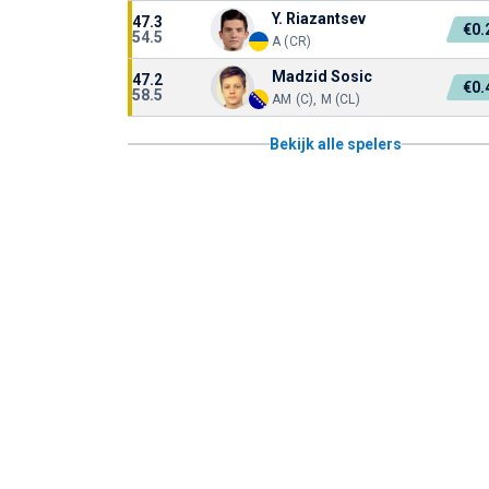
Y. Riazantsev
47.3
€0
54.5
A (CR)
Madzid Sosic
47.2
€0
58.5
AM (C), M (CL)
Bekijk alle spelers