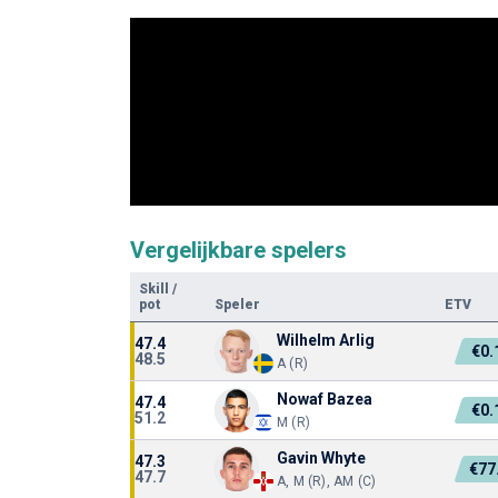
Vergelijkbare spelers
Skill
/
pot
Speler
ETV
Wilhelm Arlig
47.4
€0
48.5
A (R)
Nowaf Bazea
47.4
€0
51.2
M (R)
Gavin Whyte
47.3
€77
47.7
A, M (R), AM (C)