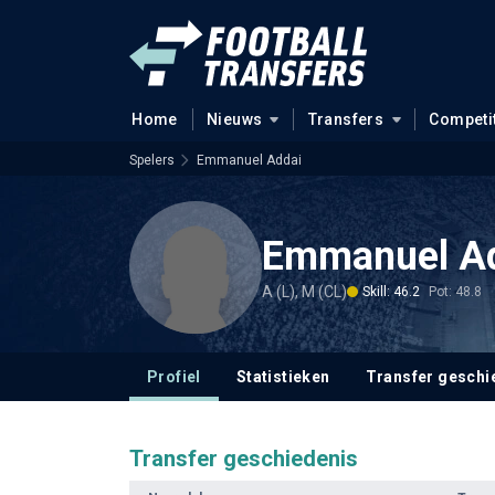
Home
Nieuws
Transfers
Competi
Spelers
Emmanuel Addai
Emmanuel A
A (L), M (CL)
Skill: 46.2
Pot: 48.8
Profiel
Statistieken
Transfer geschi
Transfer geschiedenis