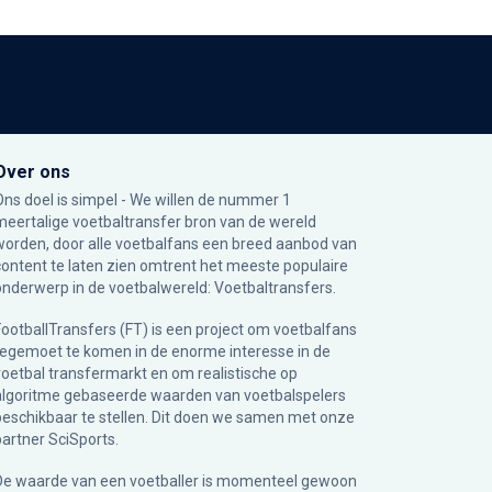
Over ons
Ons doel is simpel - We willen de nummer 1
meertalige voetbaltransfer bron van de wereld
worden, door alle voetbalfans een breed aanbod van
content te laten zien omtrent het meeste populaire
onderwerp in de voetbalwereld: Voetbaltransfers.
FootballTransfers (FT) is een project om voetbalfans
tegemoet te komen in de enorme interesse in de
voetbal transfermarkt en om realistische op
algoritme gebaseerde waarden van voetbalspelers
beschikbaar te stellen. Dit doen we samen met onze
partner
SciSports
.
De waarde van een voetballer is momenteel gewoon