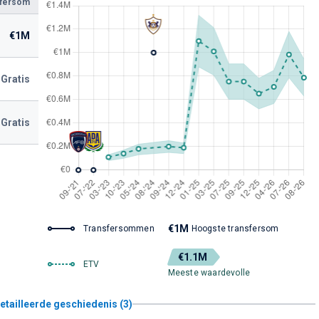
sfersom
€1M
Gratis
Gratis
€1M
Transfersommen
Hoogste transfersom
€1.1M
ETV
Meeste waardevolle
etailleerde geschiedenis (3)