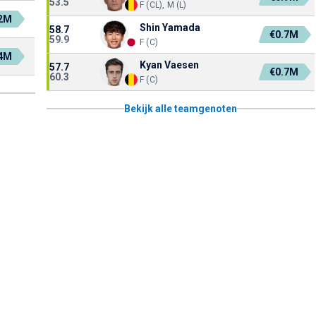
53.5
F (CL), M (L)
.2M
Shin Yamada
58.7
€0.7M
59.9
F (C)
.4M
Kyan Vaesen
57.7
€0.7M
60.3
F (C)
Bekijk alle teamgenoten