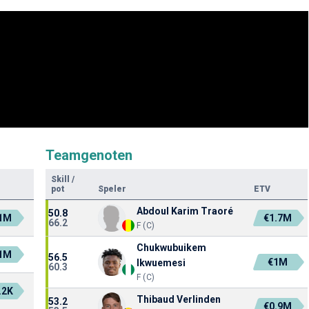
Teamgenoten
Skill
/
pot
Speler
ETV
Abdoul Karim Traoré
50.8
.1M
€1.7M
66.2
F (C)
Chukwubuikem
.1M
56.5
€1M
Ikwuemesi
60.3
F (C)
.2K
Thibaud Verlinden
53.2
€0.9M