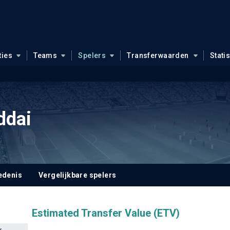
ties
Teams
Spelers
Transferwaarden
Stati
ddai
edenis
Vergelijkbare spelers
Estimated Transfer Value (ETV)