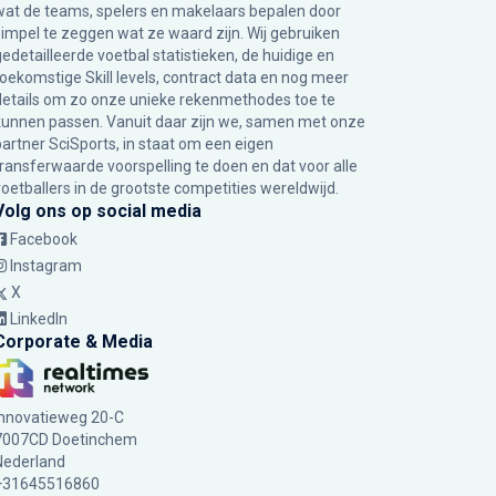
wat de teams, spelers en makelaars bepalen door
simpel te zeggen wat ze waard zijn. Wij gebruiken
gedetailleerde voetbal statistieken, de huidige en
toekomstige Skill levels, contract data en nog meer
details om zo onze unieke rekenmethodes toe te
kunnen passen. Vanuit daar zijn we, samen met onze
partner SciSports, in staat om een eigen
transferwaarde voorspelling te doen en dat voor alle
voetballers in de grootste competities wereldwijd.
Volg ons op social media
Facebook
Instagram
X
LinkedIn
Corporate & Media
Innovatieweg 20-C
7007CD Doetinchem
Nederland
+31645516860