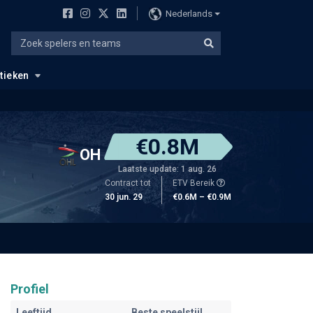
Nederlands
stieken
€0.8M
OH
Laatste update: 1 aug. 26
Contract tot
ETV Bereik
30 jun. 29
€0.6M – €0.9M
Profiel
Leeftijd
Beste speelstijl