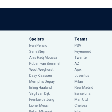
Spelers
Teams
Ivan Perisic
PSV
Sem Steijn
Feyenoord
Anis Hadj Moussa
Twente
Ruben van Bommel
AZ
Wout Weghorst
Ajax
Davy Klaassen
Juventus
Memphis Depay
Milan
Erling Haaland
Real Madrid
Virgil van Dijk
Barcelona
Frenkie de Jong
Man Utd
Lionel Messi
Chelsea
Kylian Mbappé
Inter