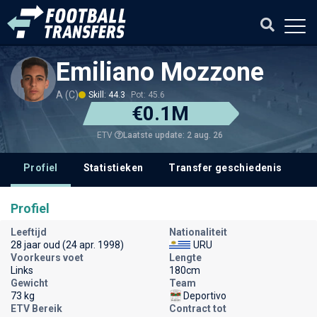
Emiliano Mozzone
A (C)
Skill: 44.3
Pot: 45.6
€0.1M
Laatste update: 2 aug. 26
ETV
Profiel
Statistieken
Transfer geschiedenis
Profiel
Leeftijd
Nationaliteit
28 jaar oud (24 apr. 1998)
URU
Voorkeurs voet
Lengte
Links
180cm
Gewicht
Team
73 kg
Deportivo
ETV Bereik
Contract tot