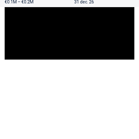
€0.1M – €0.2M
31 dec. 26