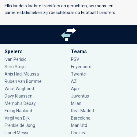
Ellis Iandolo laatste transfers en geruchten, seizoens- en
carrièrestatistieken zijn beschikbaar op FootballTransfers.
Spelers
Teams
Ivan Perisic
PSV
Sem Steijn
Feyenoord
Anis Hadj Moussa
Twente
Ruben van Bommel
AZ
Wout Weghorst
Ajax
Davy Klaassen
Juventus
Memphis Depay
Milan
Erling Haaland
Real Madrid
Virgil van Dijk
Barcelona
Frenkie de Jong
Man Utd
Lionel Messi
Chelsea