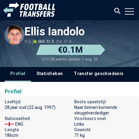
Ellis Iandolo
V (L)
Skill: 51.5
Pot: 51.8
€0.1M
Laatste update: 1 aug. 26
ETV
Profiel
Statistieken
Transfer geschiedenis
V
Profiel
Leeftijd
Beste speelstijl
28 jaar oud (22 aug. 1997)
Naar binnen komende
vleugelverdediger
Nationaliteit
Voorkeurs voet
ENG
Links
Lengte
Gewicht
186cm
71 kg