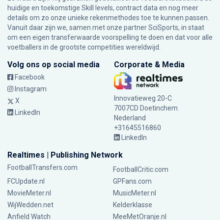
huidige en toekomstige Skill levels, contract data en nog meer
details om zo onze unieke rekenmethodes toe te kunnen passen.
Vanuit daar zijn we, samen met onze partner SciSports, in staat
om een eigen transferwaarde voorspelling te doen en dat voor alle
voetballers in de grootste competities wereldwijd.
Volg ons op social media
Corporate & Media
Facebook
Instagram
Innovatieweg 20-C
X
7007CD Doetinchem
LinkedIn
Nederland
+31645516860
LinkedIn
Realtimes | Publishing Network
FootballTransfers.com
FootballCritic.com
FCUpdate.nl
GPFans.com
MovieMeter.nl
MusicMeter.nl
WijWedden.net
Kelderklasse
Anfield Watch
MeeMetOranje.nl