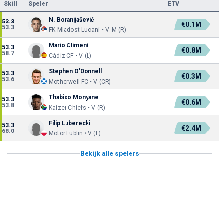
Skill
Speler
ETV
N. Boranijašević
53.3
€0.1M
53.3
FK Mladost Lucani • V, M (R)
Mario Climent
53.3
€0.8M
58.7
Cádiz CF • V (L)
Stephen O'Donnell
53.3
€0.3M
53.6
Motherwell FC • V (CR)
Thabiso Monyane
53.3
€0.6M
53.8
Kaizer Chiefs • V (R)
Filip Luberecki
53.3
€2.4M
68.0
Motor Lublin • V (L)
Bekijk alle spelers