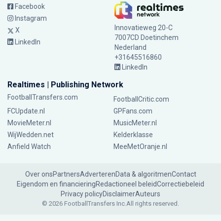
Facebook
Instagram
Innovatieweg 20-C
X
7007CD Doetinchem
LinkedIn
Nederland
+31645516860
LinkedIn
Realtimes | Publishing Network
FootballTransfers.com
FootballCritic.com
FCUpdate.nl
GPFans.com
MovieMeter.nl
MusicMeter.nl
WijWedden.net
Kelderklasse
Anfield Watch
MeeMetOranje.nl
Over ons
Partners
Adverteren
Data & algoritmen
Contact
Eigendom en financiering
Redactioneel beleid
Correctiebeleid
Privacy policy
Disclaimer
Auteurs
© 2026 FootballTransfers Inc.
All rights reserved.