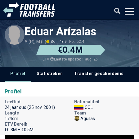
Eduar Arízalas
A (R), M (L)
Skill: 48.9
Pot: 52.4
€0.4M
Laatste update: 1 aug. 26
ETV
Profiel
Statistieken
Transfer geschiedenis
Profiel
Leeftijd
Nationaliteit
24 jaar oud (25 nov. 2001)
COL
Lengte
Team
174cm
Aguilas
ETV Bereik
€0.3M – €0.5M