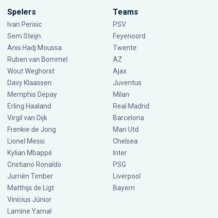
Spelers
Teams
Ivan Perisic
PSV
Sem Steijn
Feyenoord
Anis Hadj Moussa
Twente
Ruben van Bommel
AZ
Wout Weghorst
Ajax
Davy Klaassen
Juventus
Memphis Depay
Milan
Erling Haaland
Real Madrid
Virgil van Dijk
Barcelona
Frenkie de Jong
Man Utd
Lionel Messi
Chelsea
Kylian Mbappé
Inter
Cristiano Ronaldo
PSG
Jurriën Timber
Liverpool
Matthijs de Ligt
Bayern
Vinícius Júnior
Lamine Yamal