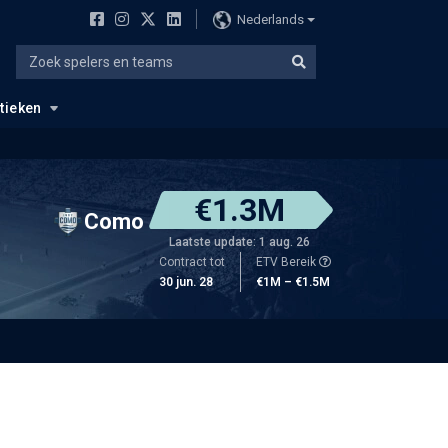
Nederlands
stieken
€1.3M
Como
Laatste update: 1 aug. 26
Contract tot
ETV Bereik
30 jun. 28
€1M – €1.5M