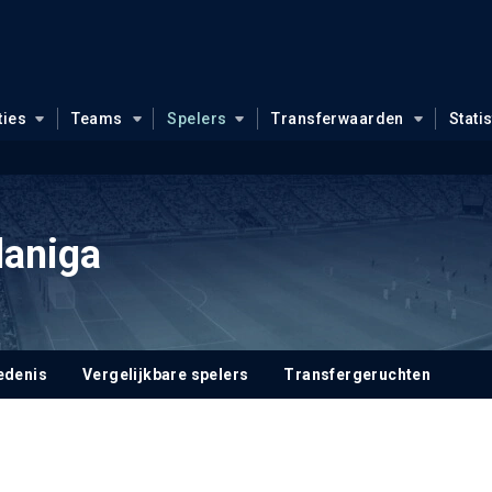
ties
Teams
Spelers
Transferwaarden
Stati
daniga
edenis
Vergelijkbare spelers
Transfergeruchten