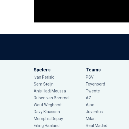
Spelers
Teams
Ivan Perisic
PSV
Sem Steijn
Feyenoord
Anis Hadj Moussa
Twente
Ruben van Bommel
AZ
Wout Weghorst
Ajax
Davy Klaassen
Juventus
Memphis Depay
Milan
Erling Haaland
Real Madrid