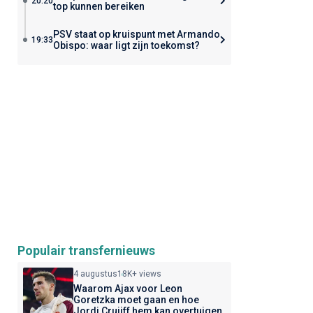
20:20
top kunnen bereiken
PSV staat op kruispunt met Armando
19:33
Obispo: waar ligt zijn toekomst?
Populair transfernieuws
4 augustus
18K+ views
Waarom Ajax voor Leon
Goretzka moet gaan en hoe
Jordi Cruijff hem kan overtuigen