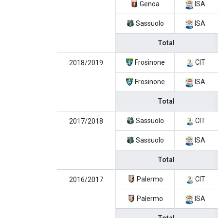
Genoa
ISA
Sassuolo
ISA
Total
Frosinone
CIT
2018/2019
Frosinone
ISA
Total
Sassuolo
CIT
2017/2018
Sassuolo
ISA
Total
Palermo
CIT
2016/2017
Palermo
ISA