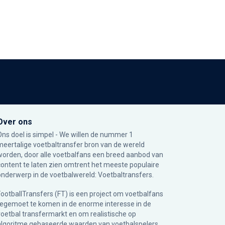
Over ons
Ons doel is simpel - We willen de nummer 1
meertalige voetbaltransfer bron van de wereld
worden, door alle voetbalfans een breed aanbod van
content te laten zien omtrent het meeste populaire
onderwerp in de voetbalwereld: Voetbaltransfers.
FootballTransfers (FT) is een project om voetbalfans
tegemoet te komen in de enorme interesse in de
voetbal transfermarkt en om realistische op
algoritme gebaseerde waarden van voetbalspelers