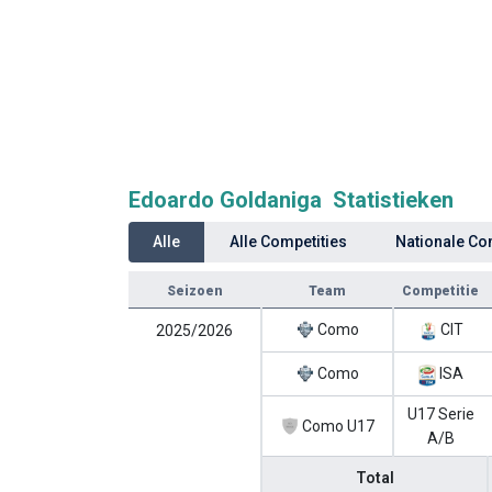
Edoardo Goldaniga Statistieken
Alle
Alle Competities
Nationale Co
Seizoen
Team
Competitie
Como
CIT
2025/2026
Como
ISA
U17 Serie
Como U17
A/B
Total