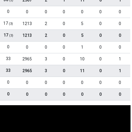
2567
2
1
11
0
1
(2)
0
0
0
0
0
0
0
17
1213
2
0
5
0
0
(3)
17
1213
2
0
5
0
0
(3)
0
0
0
0
1
0
0
33
2965
3
0
10
0
1
33
2965
3
0
11
0
1
0
0
0
0
0
0
0
0
0
0
0
0
0
0