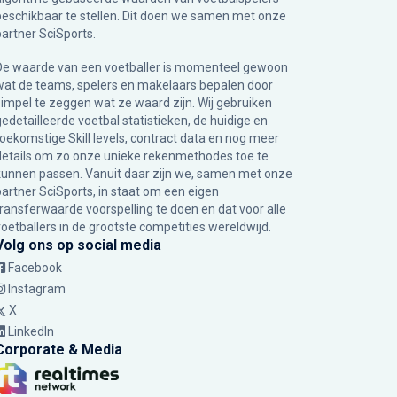
beschikbaar te stellen. Dit doen we samen met onze
partner
SciSports
.
De waarde van een voetballer is momenteel gewoon
wat de teams, spelers en makelaars bepalen door
simpel te zeggen wat ze waard zijn. Wij gebruiken
gedetailleerde voetbal statistieken, de huidige en
toekomstige Skill levels, contract data en nog meer
details om zo onze unieke rekenmethodes toe te
kunnen passen. Vanuit daar zijn we, samen met onze
partner SciSports, in staat om een eigen
transferwaarde voorspelling te doen en dat voor alle
voetballers in de grootste competities wereldwijd.
Volg ons op social media
Facebook
Instagram
X
LinkedIn
Corporate & Media