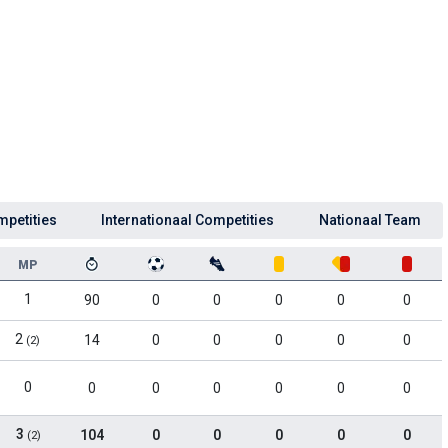
mpetities
Internationaal Competities
Nationaal Team
MP
1
90
0
0
0
0
0
2
14
0
0
0
0
0
(2)
0
0
0
0
0
0
0
3
104
0
0
0
0
0
(2)