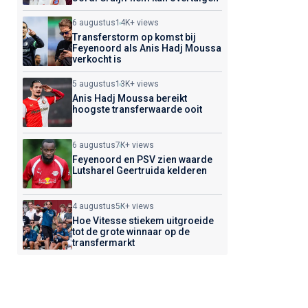
6 augustus
14K+ views
Transferstorm op komst bij
Feyenoord als Anis Hadj Moussa
verkocht is
5 augustus
13K+ views
Anis Hadj Moussa bereikt
hoogste transferwaarde ooit
6 augustus
7K+ views
Feyenoord en PSV zien waarde
Lutsharel Geertruida kelderen
4 augustus
5K+ views
Hoe Vitesse stiekem uitgroeide
tot de grote winnaar op de
transfermarkt