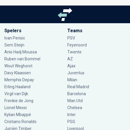
Spelers
Teams
Ivan Perisic
PSV
Sem Steijn
Feyenoord
Anis Hadj Moussa
Twente
Ruben van Bommel
AZ
Wout Weghorst
Ajax
Davy Klaassen
Juventus
Memphis Depay
Milan
Erling Haaland
Real Madrid
Virgil van Dijk
Barcelona
Frenkie de Jong
Man Utd
Lionel Messi
Chelsea
Kylian Mbappé
Inter
Cristiano Ronaldo
PSG
Jurriën Timber
Liverpool