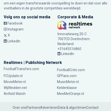
om een eigen transferwaarde voorspelling te doen en dat voor alle
voetballers in de grootste competities wereldwijd.
Volg ons op social media
Corporate & Media
Facebook
Instagram
Innovatieweg 20-C
X
7007CD Doetinchem
LinkedIn
Nederland
+31645516860
LinkedIn
Realtimes | Publishing Network
FootballTransfers.com
FootballCritic.com
FCUpdate.nl
GPFans.com
MovieMeter.nl
MusicMeter.nl
WijWedden.net
Kelderklasse
Anfield Watch
MeeMetOranje.nl
Over ons
Partners
Adverteren
Data & algoritmen
Contact