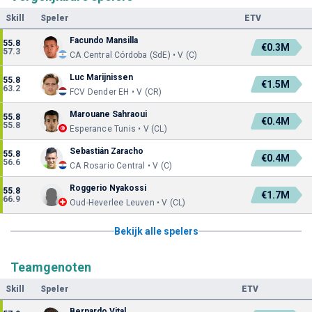
Skill
Speler
ETV
Facundo Mansilla
55.8
€0.3M
57.3
CA Central Córdoba (SdE) • V (C)
Luc Marijnissen
55.8
€1.5M
63.2
FCV Dender EH • V (CR)
Marouane Sahraoui
55.8
€0.4M
55.8
Esperance Tunis • V (CL)
Sebastián Zaracho
55.8
€0.4M
56.6
CA Rosario Central • V (C)
Roggerio Nyakossi
55.8
€1.7M
66.9
Oud-Heverlee Leuven • V (CL)
Bekijk alle spelers
Teamgenoten
Skill
Speler
ETV
Bernardo Vital