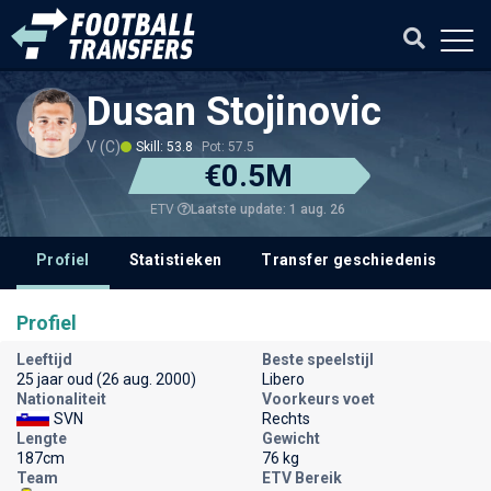
Dusan Stojinovic
V (C)
Skill: 53.8
Pot: 57.5
€0.5M
Laatste update: 1 aug. 26
ETV
Profiel
Statistieken
Transfer geschiedenis
V
Profiel
Leeftijd
Beste speelstijl
25 jaar oud (26 aug. 2000)
Libero
Nationaliteit
Voorkeurs voet
SVN
Rechts
Lengte
Gewicht
187cm
76 kg
Team
ETV Bereik