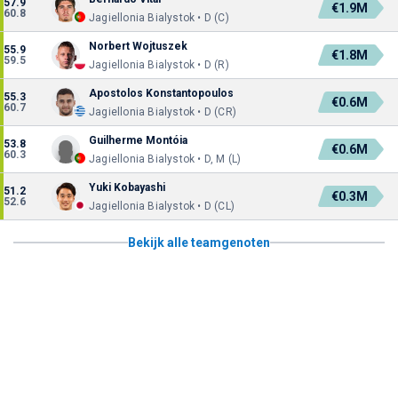
57.9
€1.9M
60.8
Jagiellonia Bialystok • D (C)
Norbert Wojtuszek
55.9
€1.8M
59.5
Jagiellonia Bialystok • D (R)
Apostolos Konstantopoulos
55.3
€0.6M
60.7
Jagiellonia Bialystok • D (CR)
Guilherme Montóia
53.8
€0.6M
60.3
Jagiellonia Bialystok • D, M (L)
Yuki Kobayashi
51.2
€0.3M
52.6
Jagiellonia Bialystok • D (CL)
Bekijk alle teamgenoten