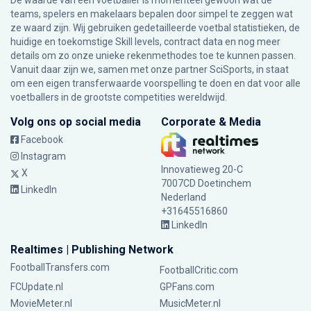
De waarde van een voetballer is momenteel gewoon wat de
teams, spelers en makelaars bepalen door simpel te zeggen wat
ze waard zijn. Wij gebruiken gedetailleerde voetbal statistieken, de
huidige en toekomstige Skill levels, contract data en nog meer
details om zo onze unieke rekenmethodes toe te kunnen passen.
Vanuit daar zijn we, samen met onze partner SciSports, in staat
om een eigen transferwaarde voorspelling te doen en dat voor alle
voetballers in de grootste competities wereldwijd.
Volg ons op social media
Corporate & Media
Facebook
Instagram
Innovatieweg 20-C
X
7007CD Doetinchem
LinkedIn
Nederland
+31645516860
LinkedIn
Realtimes | Publishing Network
FootballTransfers.com
FootballCritic.com
FCUpdate.nl
GPFans.com
MovieMeter.nl
MusicMeter.nl