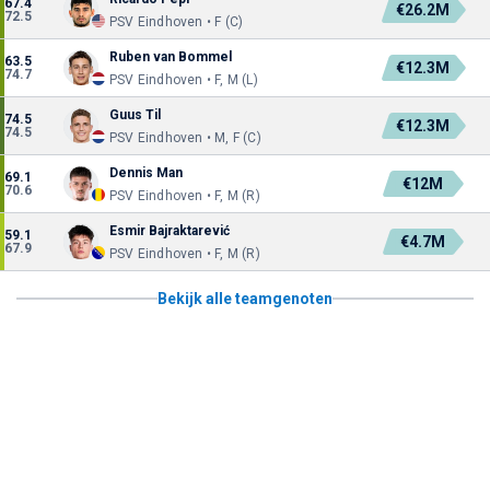
67.4
€26.2M
72.5
PSV Eindhoven • F (C)
Ruben van Bommel
63.5
€12.3M
74.7
PSV Eindhoven • F, M (L)
Guus Til
74.5
€12.3M
74.5
PSV Eindhoven • M, F (C)
Dennis Man
69.1
€12M
70.6
PSV Eindhoven • F, M (R)
Esmir Bajraktarević
59.1
€4.7M
67.9
PSV Eindhoven • F, M (R)
Bekijk alle teamgenoten