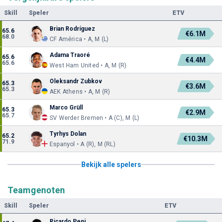
Skill
Speler
ETV
Brian Rodríguez
65.6
€6.1M
68.0
CF América • A, M (L)
Adama Traoré
65.6
€4.4M
65.6
West Ham United • A, M (R)
Oleksandr Zubkov
65.3
€3.6M
65.3
AEK Athens • A, M (R)
Marco Grüll
65.3
€2.9M
65.7
SV Werder Bremen • A (C), M (L)
Tyrhys Dolan
65.2
€10.3M
71.9
Espanyol • A (R), M (RL)
Bekijk alle spelers
Teamgenoten
Skill
Speler
ETV
Ricardo Pepi