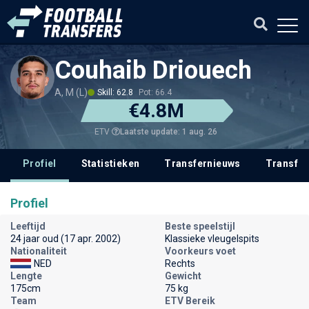
Couhaib Driouech
A, M (L)
Skill: 62.8
Pot: 66.4
€4.8M
Laatste update: 1 aug. 26
ETV
Profiel
Statistieken
Transfernieuws
Transfer
Profiel
Leeftijd
Beste speelstijl
24 jaar oud (17 apr. 2002)
Klassieke vleugelspits
Nationaliteit
Voorkeurs voet
NED
Rechts
Lengte
Gewicht
175cm
75 kg
Team
ETV Bereik