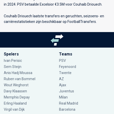
in 2024. PSV betaalde Excelsior €3.5M voor Couhaib Driouech.
Couhaib Driouech laatste transfers en geruchten, seizoens- en
carrièrestatistieken zijn beschikbaar op FootballTransfers.
Spelers
Teams
Ivan Perisic
PSV
Sem Steijn
Feyenoord
Anis Hadj Moussa
Twente
Ruben van Bommel
AZ
Wout Weghorst
Ajax
Davy Klaassen
Juventus
Memphis Depay
Milan
Erling Haaland
Real Madrid
Virgil van Dijk
Barcelona