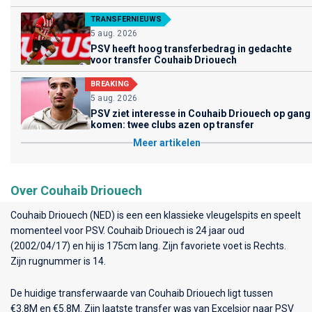
TRANSFERNIEUWS
5 aug. 2026
PSV heeft hoog transferbedrag in gedachte
voor transfer Couhaib Driouech
BREAKING
5 aug. 2026
PSV ziet interesse in Couhaib Driouech op gang
komen: twee clubs azen op transfer
Meer artikelen
Over Couhaib Driouech
Couhaib Driouech (NED) is een een klassieke vleugelspits en speelt
momenteel voor
PSV
. Couhaib Driouech is 24 jaar oud
(2002/04/17) en hij is 175cm lang. Zijn favoriete voet is Rechts.
Zijn rugnummer is 14.
De huidige transferwaarde van Couhaib Driouech ligt tussen
€3.8M en €5.8M. Zijn laatste transfer was van Excelsior naar PSV