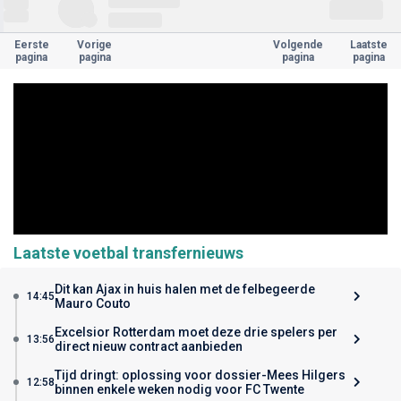
Eerste
Vorige
Volgende
Laatste
pagina
pagina
pagina
pagina
Laatste voetbal transfernieuws
Dit kan Ajax in huis halen met de felbegeerde
14:45
Mauro Couto
Excelsior Rotterdam moet deze drie spelers per
13:56
direct nieuw contract aanbieden
Tijd dringt: oplossing voor dossier-Mees Hilgers
12:58
binnen enkele weken nodig voor FC Twente