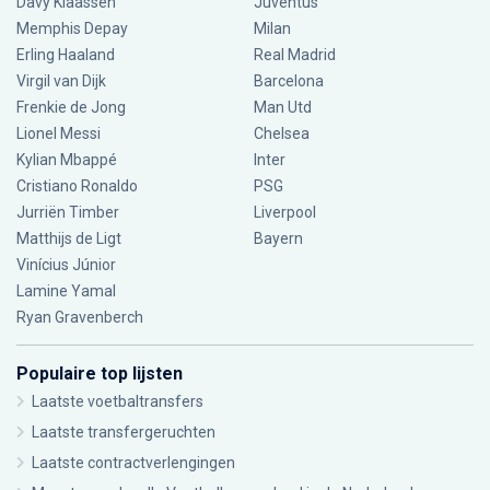
Davy Klaassen
Juventus
Memphis Depay
Milan
Erling Haaland
Real Madrid
Virgil van Dijk
Barcelona
Frenkie de Jong
Man Utd
Lionel Messi
Chelsea
Kylian Mbappé
Inter
Cristiano Ronaldo
PSG
Jurriën Timber
Liverpool
Matthijs de Ligt
Bayern
Vinícius Júnior
Lamine Yamal
Ryan Gravenberch
Populaire top lijsten
Laatste voetbaltransfers
Laatste transfergeruchten
Laatste contractverlengingen