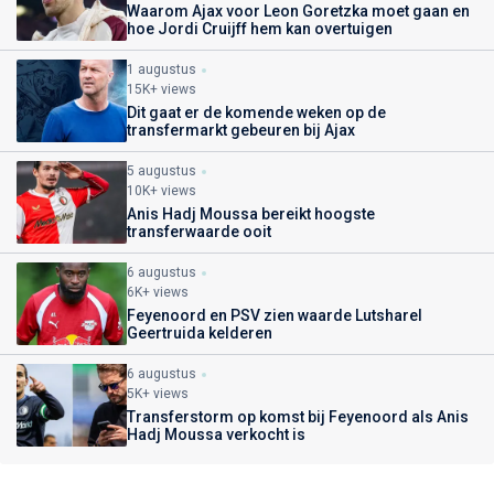
Waarom Ajax voor Leon Goretzka moet gaan en
hoe Jordi Cruijff hem kan overtuigen
1 augustus
15K+ views
Dit gaat er de komende weken op de
transfermarkt gebeuren bij Ajax
5 augustus
10K+ views
Anis Hadj Moussa bereikt hoogste
transferwaarde ooit
6 augustus
6K+ views
Feyenoord en PSV zien waarde Lutsharel
Geertruida kelderen
6 augustus
5K+ views
Transferstorm op komst bij Feyenoord als Anis
Hadj Moussa verkocht is