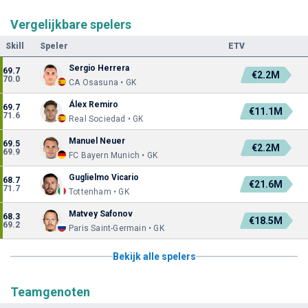
Vergelijkbare spelers
Skill
Speler
ETV
Sergio Herrera
69.7
€2.2M
70.0
CA Osasuna • GK
Álex Remiro
69.7
€11.1M
71.6
Real Sociedad • GK
Manuel Neuer
69.5
€2.2M
69.9
FC Bayern Munich • GK
Guglielmo Vicario
68.7
€21.6M
71.7
Tottenham • GK
Matvey Safonov
68.3
€18.5M
69.2
Paris Saint-Germain • GK
Bekijk alle spelers
Teamgenoten