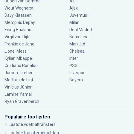
Ruben van Bommel
AZ
Wout Weghorst
Ajax
Davy Klaassen
Juventus
Memphis Depay
Milan
Erling Haaland
Real Madrid
Virgil van Dijk
Barcelona
Frenkie de Jong
Man Utd
Lionel Messi
Chelsea
Kylian Mbappé
Inter
Cristiano Ronaldo
PSG
Jurriën Timber
Liverpool
Matthijs de Ligt
Bayern
Vinícius Júnior
Lamine Yamal
Ryan Gravenberch
Populaire top lijsten
Laatste voetbaltransfers
Laatste transfergeruchten