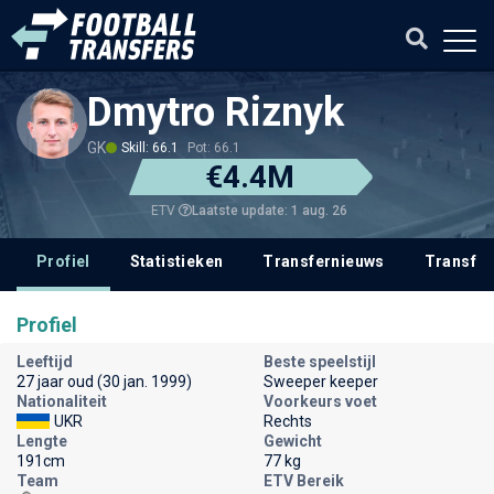
Dmytro Riznyk
GK
Skill: 66.1
Pot: 66.1
€4.4M
Laatste update: 1 aug. 26
ETV
Profiel
Statistieken
Transfernieuws
Transfer
Profiel
Leeftijd
Beste speelstijl
27 jaar oud (30 jan. 1999)
Sweeper keeper
Nationaliteit
Voorkeurs voet
UKR
Rechts
Lengte
Gewicht
191cm
77 kg
Team
ETV Bereik