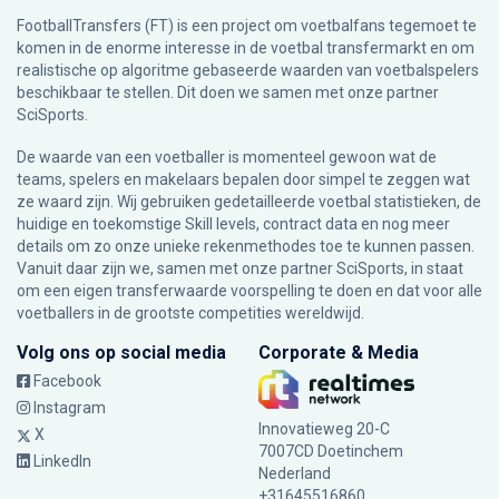
FootballTransfers (FT) is een project om voetbalfans tegemoet te
komen in de enorme interesse in de voetbal transfermarkt en om
realistische op algoritme gebaseerde waarden van voetbalspelers
beschikbaar te stellen. Dit doen we samen met onze partner
SciSports
.
De waarde van een voetballer is momenteel gewoon wat de
teams, spelers en makelaars bepalen door simpel te zeggen wat
ze waard zijn. Wij gebruiken gedetailleerde voetbal statistieken, de
huidige en toekomstige Skill levels, contract data en nog meer
details om zo onze unieke rekenmethodes toe te kunnen passen.
Vanuit daar zijn we, samen met onze partner SciSports, in staat
om een eigen transferwaarde voorspelling te doen en dat voor alle
voetballers in de grootste competities wereldwijd.
Volg ons op social media
Corporate & Media
Facebook
Instagram
Innovatieweg 20-C
X
7007CD Doetinchem
LinkedIn
Nederland
+31645516860