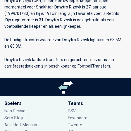
Dmytro Riznyk (UKR) is een een sweeper keeper en speelt
momenteel voor
Shakhtar
. Dmytro Riznyk is 27 jaar oud
(1999/01/30) en hij is 191cm lang. Zijn favoriete voet is Rechts.
Zijn rugnummer is 31. Dmytro Riznyk is ook gebruikt als een
voetballende keeper en als een lijnkeeper.
De huidige transferwaarde van Dmytro Riznyk ligt tussen €3.5M
en €5.3M.
Dmytro Riznyk laatste transfers en geruchten, seizoens- en
carrièrestatistieken zijn beschikbaar op FootballTransfers.
Spelers
Teams
Ivan Perisic
PSV
Sem Steijn
Feyenoord
Anis Hadj Moussa
Twente