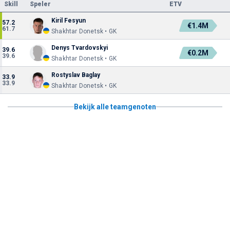
Skill
Speler
ETV
Kiril Fesyun
57.2
€1.4M
61.7
Shakhtar Donetsk • GK
Denys Tvardovskyi
39.6
€0.2M
39.6
Shakhtar Donetsk • GK
Rostyslav Baglay
33.9
33.9
Shakhtar Donetsk • GK
Bekijk alle teamgenoten