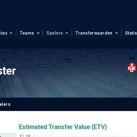
ties
Teams
Spelers
Transferwaarden
Stati
ter
elers
Estimated Transfer Value (ETV)