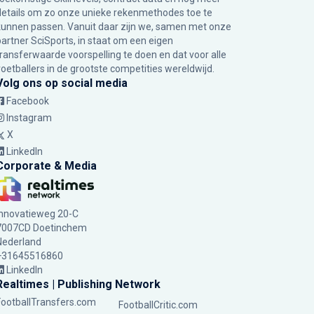
details om zo onze unieke rekenmethodes toe te
kunnen passen. Vanuit daar zijn we, samen met onze
partner SciSports, in staat om een eigen
transferwaarde voorspelling te doen en dat voor alle
voetballers in de grootste competities wereldwijd.
Volg ons op social media
Facebook
Instagram
X
LinkedIn
Corporate & Media
Innovatieweg 20-C
7007CD Doetinchem
Nederland
+31645516860
LinkedIn
Realtimes | Publishing Network
FootballTransfers.com
FootballCritic.com