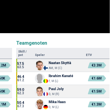
Teamgenoten
Skill
/
pot
Speler
ETV
Naatan Skyttä
57.5
0.2M
€3.3M
63.5
AM, M (C)
Ibrahim Kanaté
46.4
50K
€1.6M
61.2
F, M (L)
Paul Joly
59.0
50K
€1.5M
62.3
D, M (R)
Mika Haas
50.4
0.1M
€1.3M
67.3
D, M (L)