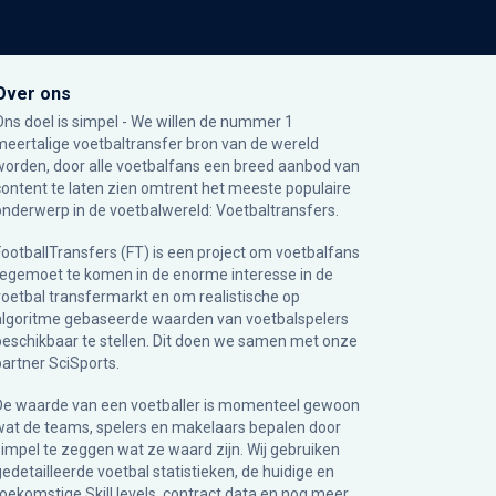
Over ons
Ons doel is simpel - We willen de nummer 1
meertalige voetbaltransfer bron van de wereld
worden, door alle voetbalfans een breed aanbod van
content te laten zien omtrent het meeste populaire
onderwerp in de voetbalwereld: Voetbaltransfers.
FootballTransfers (FT) is een project om voetbalfans
tegemoet te komen in de enorme interesse in de
voetbal transfermarkt en om realistische op
algoritme gebaseerde waarden van voetbalspelers
beschikbaar te stellen. Dit doen we samen met onze
partner
SciSports
.
De waarde van een voetballer is momenteel gewoon
wat de teams, spelers en makelaars bepalen door
simpel te zeggen wat ze waard zijn. Wij gebruiken
gedetailleerde voetbal statistieken, de huidige en
toekomstige Skill levels, contract data en nog meer