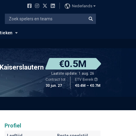
Nederlands
stieken
€0.5M
Kaiserslautern
Laatste update: 1 aug. 26
Contract tot
ETV Bereik
30 jun. 27
€0.4M – €0.7M
Profiel
Leeftijd
Beste speelstijl