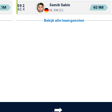
Semih Sahin
59.2
0.1M
€0.9M
62.4
M, DM (C)
Bekijk alle teamgenoten