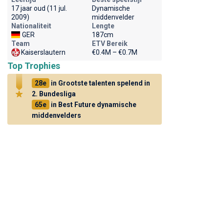
17 jaar oud (11 jul.
Dynamische
2009)
middenvelder
Nationaliteit
Lengte
GER
187cm
Team
ETV Bereik
Kaiserslautern
€0.4M – €0.7M
Top Trophies
28e
in Grootste talenten spelend in
2. Bundesliga
65e
in Best Future dynamische
middenvelders