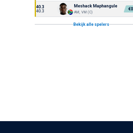
Meshack Maphangule
40.3
€
40.3
AM, VM (C)
Bekijk alle spelers