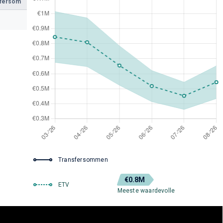
sfersom
Transfersommen
€0.8M
ETV
Meeste waardevolle