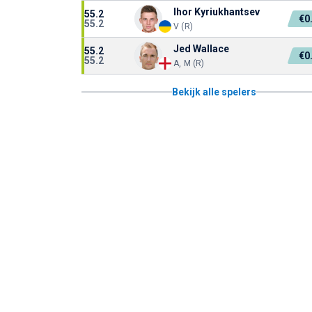
Ihor Kyriukhantsev
55.2
€0
55.2
V (R)
Jed Wallace
55.2
€0
55.2
A, M (R)
Bekijk alle spelers