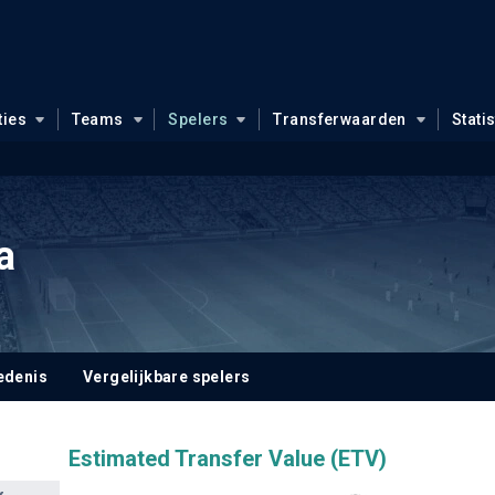
ties
Teams
Spelers
Transferwaarden
Stati
a
edenis
Vergelijkbare spelers
Estimated Transfer Value (ETV)