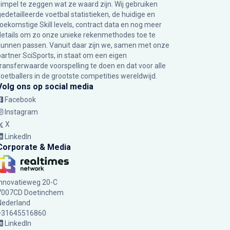
simpel te zeggen wat ze waard zijn. Wij gebruiken
gedetailleerde voetbal statistieken, de huidige en
toekomstige Skill levels, contract data en nog meer
details om zo onze unieke rekenmethodes toe te
kunnen passen. Vanuit daar zijn we, samen met onze
partner SciSports, in staat om een eigen
transferwaarde voorspelling te doen en dat voor alle
voetballers in de grootste competities wereldwijd.
Volg ons op social media
Facebook
Instagram
X
LinkedIn
Corporate & Media
Innovatieweg 20-C
7007CD Doetinchem
Nederland
+31645516860
LinkedIn