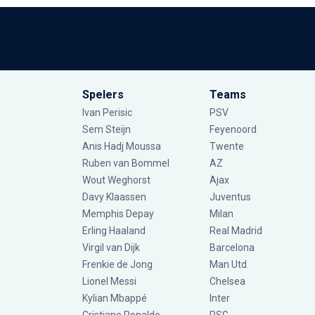
Spelers
Teams
Ivan Perisic
PSV
Sem Steijn
Feyenoord
Anis Hadj Moussa
Twente
Ruben van Bommel
AZ
Wout Weghorst
Ajax
Davy Klaassen
Juventus
Memphis Depay
Milan
Erling Haaland
Real Madrid
Virgil van Dijk
Barcelona
Frenkie de Jong
Man Utd
Lionel Messi
Chelsea
Kylian Mbappé
Inter