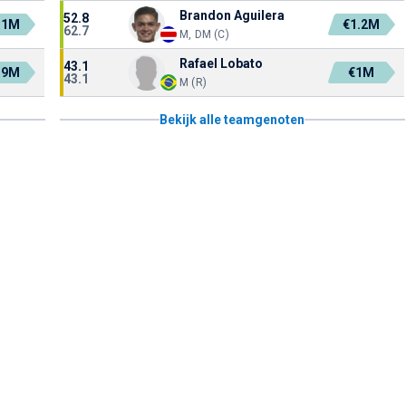
Brandon Aguilera
52.8
.1M
€1.2M
62.7
M, DM (C)
Rafael Lobato
43.1
.9M
€1M
43.1
M (R)
Bekijk alle teamgenoten