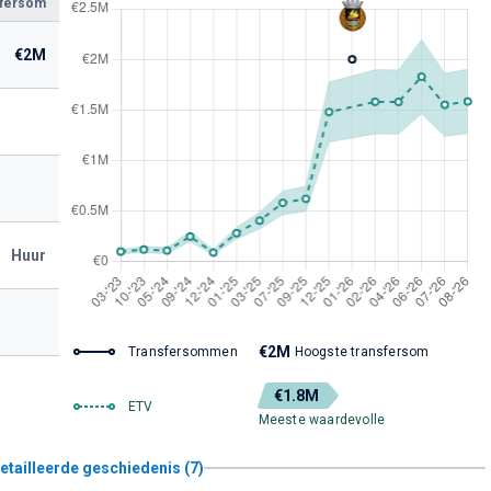
sfersom
€2M
Huur
€2M
Transfersommen
Hoogste transfersom
€1.8M
ETV
Meeste waardevolle
etailleerde geschiedenis (7)