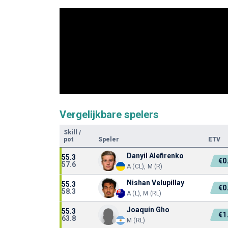
Vergelijkbare spelers
Skill
/
pot
Speler
ETV
Danyil Alefirenko
55.3
€0
57.6
A (CL), M (R)
Nishan Velupillay
55.3
€0
58.3
A (L), M (RL)
Joaquín Gho
55.3
€1
63.8
M (RL)