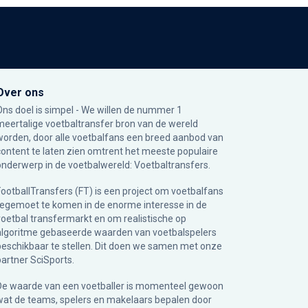
Over ons
Ons doel is simpel - We willen de nummer 1
meertalige voetbaltransfer bron van de wereld
worden, door alle voetbalfans een breed aanbod van
content te laten zien omtrent het meeste populaire
onderwerp in de voetbalwereld: Voetbaltransfers.
FootballTransfers (FT) is een project om voetbalfans
tegemoet te komen in de enorme interesse in de
voetbal transfermarkt en om realistische op
algoritme gebaseerde waarden van voetbalspelers
beschikbaar te stellen. Dit doen we samen met onze
partner
SciSports
.
De waarde van een voetballer is momenteel gewoon
wat de teams, spelers en makelaars bepalen door