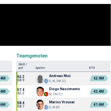
Teamgenoten
Skill
/
pot
Speler
ETV
Andreas Ntoi
62.2
.4M
€2.9M
68.9
D, M, DM (C)
Diogo Nascimento
57.4
.4M
€2.4M
62.2
M, DM (C)
Marios Vrousai
58.4
.6M
€1.6M
58.7
D, M (R)