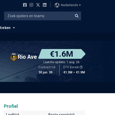
Nederlands
stieken
€1.6M
Rio Ave
Laatste update: 1 aug. 26
Contract tot
ETV Bereik
30 jun. 30
€1.3M – €1.9M
Profiel
Leeftijd
Beste speelstijl