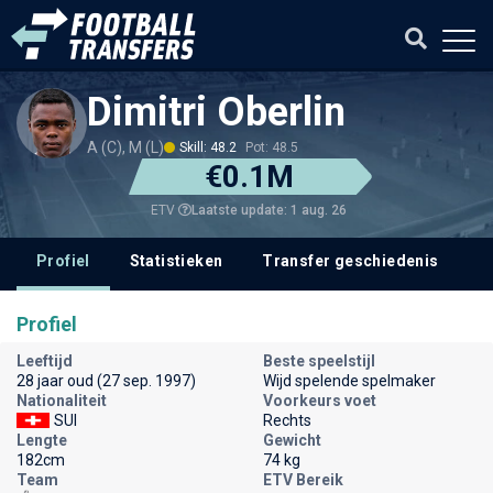
Dimitri Oberlin
A (C), M (L)
Skill: 48.2
Pot: 48.5
€0.1M
Laatste update: 1 aug. 26
ETV
Profiel
Statistieken
Transfer geschiedenis
V
Profiel
Leeftijd
Beste speelstijl
28 jaar oud (27 sep. 1997)
Wijd spelende spelmaker
Nationaliteit
Voorkeurs voet
SUI
Rechts
Lengte
Gewicht
182cm
74 kg
Team
ETV Bereik