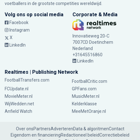
voetballers in de grootste competities wereldwijd.
Volg ons op social media
Corporate & Media
Facebook
Instagram
Innovatieweg 20-C
X
7007CD Doetinchem
LinkedIn
Nederland
+31645516860
LinkedIn
Realtimes | Publishing Network
FootballTransfers.com
FootballCritic.com
FCUpdate.nl
GPFans.com
MovieMeter.nl
MusicMeter.nl
WijWedden.net
Kelderklasse
Anfield Watch
MeeMetOranje.nl
Over ons
Partners
Adverteren
Data & algoritmen
Contact
Eigendom en financiering
Redactioneel beleid
Correctiebeleid