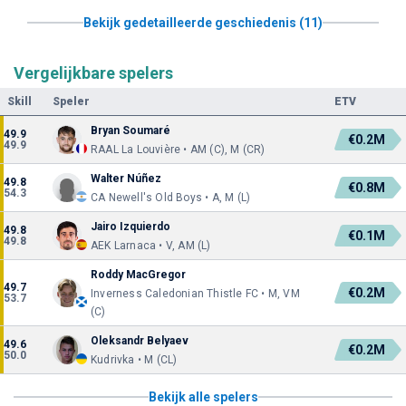
Bekijk gedetailleerde geschiedenis (11)
Vergelijkbare spelers
Skill
Speler
ETV
Bryan Soumaré
49.9
€0.2M
49.9
RAAL La Louvière • AM (C), M (CR)
Walter Núñez
49.8
€0.8M
54.3
CA Newell's Old Boys • A, M (L)
Jairo Izquierdo
49.8
€0.1M
49.8
AEK Larnaca • V, AM (L)
Roddy MacGregor
49.7
€0.2M
Inverness Caledonian Thistle FC • M, VM
53.7
(C)
Oleksandr Belyaev
49.6
€0.2M
50.0
Kudrivka • M (CL)
Bekijk alle spelers