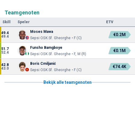
Teamgenoten
Skill
Speler
ETV
Moses Mawa
49.4
€0.2M
49.4
Sepsi OSK Sf. Gheorghe • F (C)
Funsho Bamgboye
51.7
€0.1M
52.4
Sepsi OSK Sf. Gheorghe • F, M (R)
Boris Cmiljanić
42.8
€74.4K
43.0
Sepsi OSK Sf. Gheorghe • F (C)
Bekijk alle teamgenoten