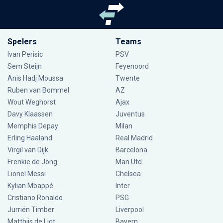
Spelers
Teams
Ivan Perisic
PSV
Sem Steijn
Feyenoord
Anis Hadj Moussa
Twente
Ruben van Bommel
AZ
Wout Weghorst
Ajax
Davy Klaassen
Juventus
Memphis Depay
Milan
Erling Haaland
Real Madrid
Virgil van Dijk
Barcelona
Frenkie de Jong
Man Utd
Lionel Messi
Chelsea
Kylian Mbappé
Inter
Cristiano Ronaldo
PSG
Jurriën Timber
Liverpool
Matthijs de Ligt
Bayern