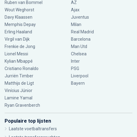
Ruben van Bommel
AZ
Wout Weghorst
Ajax
Davy Klaassen
Juventus
Memphis Depay
Milan
Erling Haaland
Real Madrid
Virgil van Dijk
Barcelona
Frenkie de Jong
Man Utd
Lionel Messi
Chelsea
Kylian Mbappé
Inter
Cristiano Ronaldo
PSG
Jurriën Timber
Liverpool
Matthijs de Ligt
Bayern
Vinícius Júnior
Lamine Yamal
Ryan Gravenberch
Populaire top lijsten
Laatste voetbaltransfers