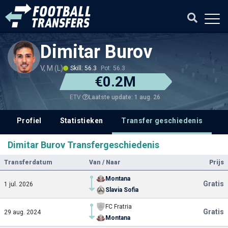
Dimitar Burov
V, M (L)
Skill: 56.3
Pot: 56.3
€0.2M
Laatste update: 1 aug. 26
ETV
Profiel
Statistieken
Transfer geschiedenis
V
Dimitar Burov Transfergeschiedenis
Transferdatum
Van / Naar
Prijs
Montana
Gratis
1 jul. 2026
Slavia Sofia
FC Fratria
Gratis
29 aug. 2024
Montana