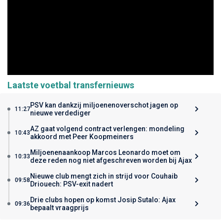
Laatste voetbal transfernieuws
PSV kan dankzij miljoenenoverschot jagen op
11:27
nieuwe verdediger
AZ gaat volgend contract verlengen: mondeling
10:43
akkoord met Peer Koopmeiners
Miljoenenaankoop Marcos Leonardo moet om
10:33
deze reden nog niet afgeschreven worden bij Ajax
Nieuwe club mengt zich in strijd voor Couhaib
09:58
Driouech: PSV-exit nadert
Drie clubs hopen op komst Josip Sutalo: Ajax
09:36
bepaalt vraagprijs