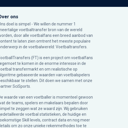
Over ons
Ons doel is simpel - We willen de nummer 1
meertalige voetbaltransfer bron van de wereld
worden, door alle voetbalfans een breed aanbod van
content te laten zien omtrent het meeste populaire
onderwerp in de voetbalwereld: Voetbaltransfers.
FootballTransfers (FT) is een project om voetbalfans
tegemoet te komen in de enorme interesse in de
voetbal transfermarkt en om realistische op
algoritme gebaseerde waarden van voetbalspelers
beschikbaar te stellen. Dit doen we samen met onze
partner
SciSports
.
De waarde van een voetballer is momenteel gewoon
wat de teams, spelers en makelaars bepalen door
simpel te zeggen wat ze waard zijn. Wij gebruiken
gedetailleerde voetbal statistieken, de huidige en
toekomstige Skill levels, contract data en nog meer
details om zo onze unieke rekenmethodes toe te