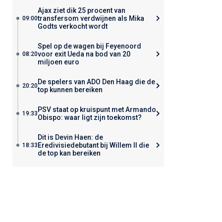
Ajax ziet dik 25 procent van
transfersom verdwijnen als Mika
09:00
Godts verkocht wordt
Spel op de wagen bij Feyenoord
voor exit Ueda na bod van 20
08:20
miljoen euro
De spelers van ADO Den Haag die de
20:20
top kunnen bereiken
PSV staat op kruispunt met Armando
19:33
Obispo: waar ligt zijn toekomst?
Dit is Devin Haen: de
Eredivisiedebutant bij Willem II die
18:33
de top kan bereiken