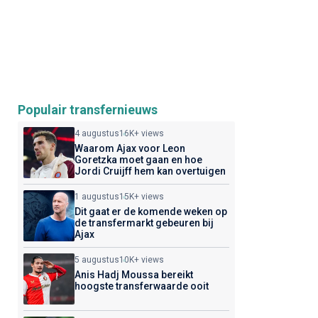
Populair transfernieuws
4 augustus
16K+ views
Waarom Ajax voor Leon
Goretzka moet gaan en hoe
Jordi Cruijff hem kan overtuigen
1 augustus
15K+ views
Dit gaat er de komende weken op
de transfermarkt gebeuren bij
Ajax
5 augustus
10K+ views
Anis Hadj Moussa bereikt
hoogste transferwaarde ooit