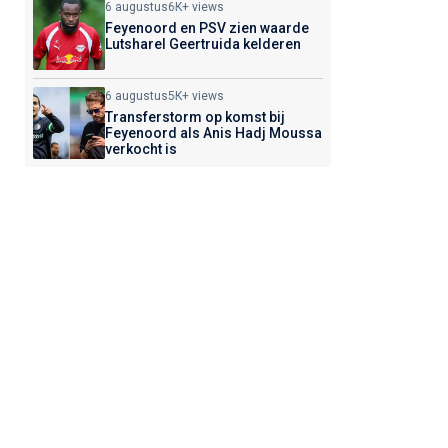
6 augustus
6K+ views
Feyenoord en PSV zien waarde
Lutsharel Geertruida kelderen
6 augustus
5K+ views
Transferstorm op komst bij
Feyenoord als Anis Hadj Moussa
verkocht is