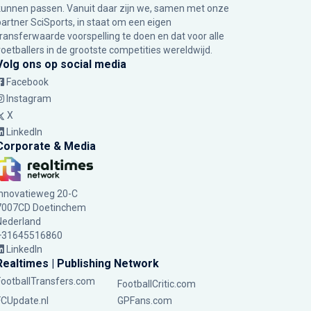
kunnen passen. Vanuit daar zijn we, samen met onze
partner SciSports, in staat om een eigen
transferwaarde voorspelling te doen en dat voor alle
voetballers in de grootste competities wereldwijd.
Volg ons op social media
Facebook
Instagram
X
LinkedIn
Corporate & Media
Innovatieweg 20-C
7007CD Doetinchem
Nederland
+31645516860
LinkedIn
Realtimes | Publishing Network
FootballTransfers.com
FootballCritic.com
FCUpdate.nl
GPFans.com