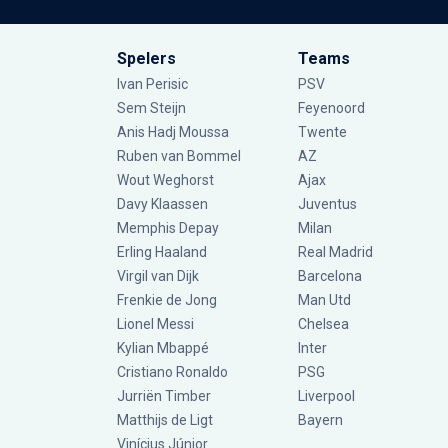
Spelers
Teams
Ivan Perisic
PSV
Sem Steijn
Feyenoord
Anis Hadj Moussa
Twente
Ruben van Bommel
AZ
Wout Weghorst
Ajax
Davy Klaassen
Juventus
Memphis Depay
Milan
Erling Haaland
Real Madrid
Virgil van Dijk
Barcelona
Frenkie de Jong
Man Utd
Lionel Messi
Chelsea
Kylian Mbappé
Inter
Cristiano Ronaldo
PSG
Jurriën Timber
Liverpool
Matthijs de Ligt
Bayern
Vinícius Júnior