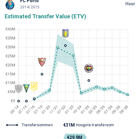
FC Porto
Huur
2014/2015
Estimated Transfer Value (ETV)
€31M
Transfersommen
Hoogste transfersom
€29.9M