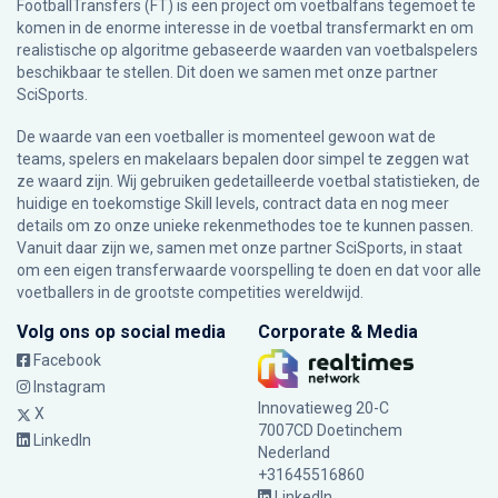
FootballTransfers (FT) is een project om voetbalfans tegemoet te
komen in de enorme interesse in de voetbal transfermarkt en om
realistische op algoritme gebaseerde waarden van voetbalspelers
beschikbaar te stellen. Dit doen we samen met onze partner
SciSports
.
De waarde van een voetballer is momenteel gewoon wat de
teams, spelers en makelaars bepalen door simpel te zeggen wat
ze waard zijn. Wij gebruiken gedetailleerde voetbal statistieken, de
huidige en toekomstige Skill levels, contract data en nog meer
details om zo onze unieke rekenmethodes toe te kunnen passen.
Vanuit daar zijn we, samen met onze partner SciSports, in staat
om een eigen transferwaarde voorspelling te doen en dat voor alle
voetballers in de grootste competities wereldwijd.
Volg ons op social media
Corporate & Media
Facebook
Instagram
Innovatieweg 20-C
X
7007CD Doetinchem
LinkedIn
Nederland
+31645516860
LinkedIn