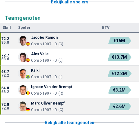
Bekijk alle spelers
Teamgenoten
Skill
Speler
ETV
Jacobo Ramón
72.2
€16M
85.0
Como 1907 • D (C)
Álex Valle
72.7
€13.7M
83.6
Como 1907 • D (L)
Kaiki
63.7
€12.3M
72.2
Como 1907 • D (L)
Ignace Van der Brempt
64.0
€3.2M
68.2
Como 1907 • D (R)
Marc Oliver Kempf
72.8
€2.6M
72.8
Como 1907 • D (C)
Bekijk alle teamgenoten