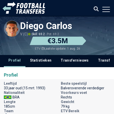
Diego Carlos
V (C)
Skill: 69.2
Pot: 69.2
€3.5M
Laatste update: 1 aug. 26
ETV
Profiel
Statistieken
Transfernieuws
Transfer
Profiel
Leeftijd
Beste speelstijl
33 jaar oud (15 mrt. 1993)
Balveroverende verdediger
Nationaliteit
Voorkeurs voet
BRA
Rechts
Lengte
Gewicht
185cm
79 kg
Team
ETV Bereik