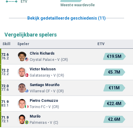
ETV
Meeste waardevolle
Bekijk gedetailleerde geschiedenis (11)
Vergelijkbare spelers
Skill
Speler
ETV
Chris Richards
72.6
€19.5M
76.2
Crystal Palace • V (CR)
Victor Nelsson
72.2
€5.7M
72.2
Galatasaray • V (CR)
Santiago Mouriño
72.0
€11M
77.6
Villarreal CF • V (CR)
Pietro Comuzzo
71.9
€22.4M
83.1
Torino FC • V (CR)
Murilo
71.9
€2.6M
72.1
Palmeiras • V (C)