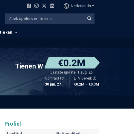
Nederlands
stieken
€0.2M
Tienen W
Laatste update: 1 aug. 26
Contract tot
ETV Bereik
30 jun. 27
€0.2M – €0.3M
Profiel
Leeftijd
Nationaliteit