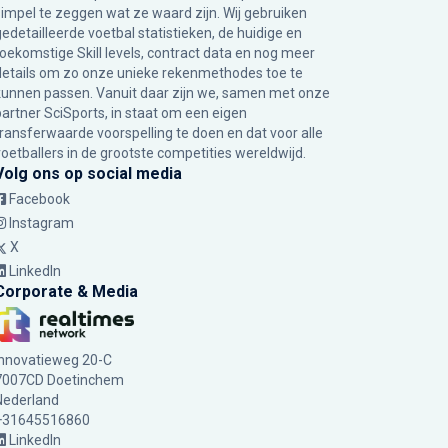
simpel te zeggen wat ze waard zijn. Wij gebruiken
gedetailleerde voetbal statistieken, de huidige en
toekomstige Skill levels, contract data en nog meer
details om zo onze unieke rekenmethodes toe te
kunnen passen. Vanuit daar zijn we, samen met onze
partner SciSports, in staat om een eigen
transferwaarde voorspelling te doen en dat voor alle
voetballers in de grootste competities wereldwijd.
Volg ons op social media
Facebook
Instagram
X
LinkedIn
Corporate & Media
Innovatieweg 20-C
7007CD Doetinchem
Nederland
+31645516860
LinkedIn