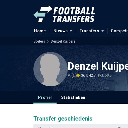
Home
Nieuws
Transfers
Competi
Spelers
Denzel Kuijpers
Denzel Kuijp
A (C)
Skill: 42.7
Pot: 50.5
Profiel
Statistieken
Transfer geschiedenis