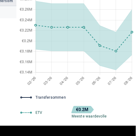
sfersom
Transfersommen
€0.2M
ETV
Meeste waardevolle