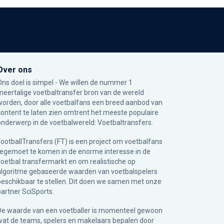
Over ons
Ons doel is simpel - We willen de nummer 1
meertalige voetbaltransfer bron van de wereld
worden, door alle voetbalfans een breed aanbod van
content te laten zien omtrent het meeste populaire
onderwerp in de voetbalwereld: Voetbaltransfers.
FootballTransfers (FT) is een project om voetbalfans
tegemoet te komen in de enorme interesse in de
voetbal transfermarkt en om realistische op
algoritme gebaseerde waarden van voetbalspelers
beschikbaar te stellen. Dit doen we samen met onze
partner
SciSports
.
De waarde van een voetballer is momenteel gewoon
wat de teams, spelers en makelaars bepalen door