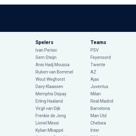
Spelers
Teams
Ivan Perisic
PSV
Sem Steijn
Feyenoord
Anis Hadj Moussa
Twente
Ruben van Bommel
AZ
Wout Weghorst
Ajax
Davy Klaassen
Juventus
Memphis Depay
Milan
Erling Haaland
Real Madrid
Virgil van Dijk
Barcelona
Frenkie de Jong
Man Utd
Lionel Messi
Chelsea
Kylian Mbappé
Inter